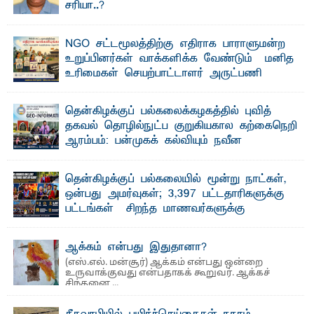
சரியா..?
விடுதலைப் புலிகளின் தலைவர் பிரபாகரன் அவர்கள்
வெள்ளாளரல்லாதவர் என்பதால் அவர் தாழ்த்தப்பட்ட ...
NGO சட்டமூலத்திற்கு எதிராக பாராளுமன்ற
உறுப்பினர்கள் வாக்களிக்க வேண்டும் – மனித
உரிமைகள் செயற்பாட்டாளர் அருட்பணி
லூக்ஜோன் வேண்டுகோள்
ஜே. எப். காமிலா பேகம்- இ லங்கை அரசாங்கம் அரசுசாரா
தென்கிழக்குப் பல்கலைக்கழகத்தில் புவித்
அமைப்புகள் (NGO) தொடர்பான புதிய சட்டமூலத்தை ...
தகவல் தொழில்நுட்ப குறுகியகால கற்கைநெறி
ஆரம்பம்: பன்முகக் கல்வியும் நவீன
தொழில்நுட்பமும் காலத்தின் தேவை – பீடாதிபதி
பேராசிரியர் எம். எம். பாஸில்
தென்கிழக்குப் பல்கலையில் மூன்று நாட்கள்,
தெ ன்கிழக்குப் பல்கலைக்கழகத்தின் கலை மற்றும் கலாசார
ஒன்பது அமர்வுகள்; 3,397 பட்டதாரிகளுக்கு
பீடத்தின் புவியியல் துறையினால் ...
பட்டங்கள் – சிறந்த மாணவர்களுக்கு
தங்கப்பதக்கங்கள், நினைவுப் பதக்கங்கள்
மற்றும் சிறப்புப் பரிசுகள்
ஆக்கம் என்பது இதுதானா?
எம்.வை. அமீர்- ஒ லுவிலில் அமைந்துள்ள தென்கிழக்குப்
(எஸ்.எல். மன்சூர்) ஆக்கம் என்பது ஒன்றை
பல்கலைக்கழகத்தின் 18ஆவது பொதுப் பட்டமளிப்பு விழா ...
உருவாக்குவது என்பதாகக் கூறுவர். ஆக்கச்
சிந்தனை ...