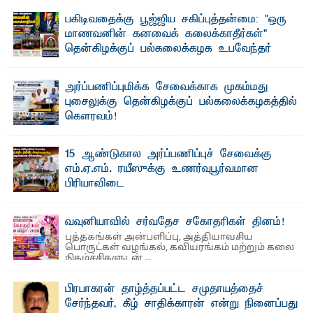
பகிடிவதைக்கு பூஜ்ஜிய சகிப்புத்தன்மை: "ஒரு
மாணவனின் கனவைக் கலைக்காதீர்கள்" –
தென்கிழக்குப் பல்கலைக்கழக உபவேந்தர்
வலியுறுத்தல்
"ஒ ரு மாணவனின் அல்லது மாணவியின் கனவு என்னால்
அர்ப்பணிப்புமிக்க சேவைக்காக முகம்மது
கலைக்கப்படாது" என்ற உறுதியை ஒவ்வொரு மாணவரும் ...
புசைலுக்கு தென்கிழக்குப் பல்கலைக்கழகத்தில்
கௌரவம்!
தெ ன்கிழக்குப் பல்கலைக்கழகத்தின் கலை மற்றும் கலாசாரப்
பீடத்தின் கல்வி மற்றும் நிர்வாக வளர்ச்சியில் ...
15 ஆண்டுகால அர்ப்பணிப்புச் சேவைக்கு
எம்.ஏ.எம். ரயீஸுக்கு உணர்வுபூர்வமான
பிரியாவிடை
தெ ன்கிழக்குப் பல்கலைக்கழகத்தின் நிர்வாக பிரிவிலும்
பிரயோக விஞ்ஞான பீடத்திலும் 15 ஆண்டுகள் ...
வவுனியாவில் சர்வதேச சகோதரிகள் தினம்!
புத்தகங்கள் அன்பளிப்பு, அத்தியாவசிய
பொருட்கள் வழங்கல், கவியரங்கம் மற்றும் கலை
நிகழ்ச்சிகளுடன் ...
பிரபாகரன் தாழ்த்தப்பட்ட சமுதாயத்தைச்
சேர்ந்தவர், கீழ் சாதிக்காரன் என்று நினைப்பது