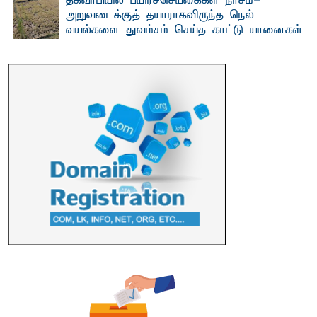
தீகவாபியில் பயிர்ச்செய்கைகள் நாசம்-
அறுவடைக்குத் தயாராகவிருந்த நெல்
வயல்களை துவம்சம் செய்த காட்டு யானைகள்
பாறுக் ஷிஹான்- அ ம்பாறை மாவட்டத்தின் தீகவாபி
பிரதேசத்தில் அறுவடைக்குத் தயாரான நிலையில்
காணப்பட்ட பல ...