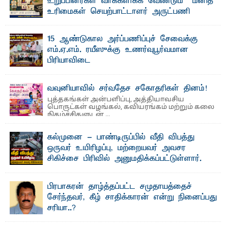
உறுப்பினர்கள் வாக்களிக்க வேண்டும் – மனித
உரிமைகள் செயற்பாட்டாளர் அருட்பணி
லூக்ஜோன் வேண்டுகோள்
ஜே. எப். காமிலா பேகம்- இ லங்கை அரசாங்கம் அரசுசாரா
15 ஆண்டுகால அர்ப்பணிப்புச் சேவைக்கு
அமைப்புகள் (NGO) தொடர்பான புதிய சட்டமூலத்தை ...
எம்.ஏ.எம். ரயீஸுக்கு உணர்வுபூர்வமான
பிரியாவிடை
தெ ன்கிழக்குப் பல்கலைக்கழகத்தின் நிர்வாக பிரிவிலும்
பிரயோக விஞ்ஞான பீடத்திலும் 15 ஆண்டுகள் ...
வவுனியாவில் சர்வதேச சகோதரிகள் தினம்!
புத்தகங்கள் அன்பளிப்பு, அத்தியாவசிய
பொருட்கள் வழங்கல், கவியரங்கம் மற்றும் கலை
நிகழ்ச்சிகளுடன் ...
கல்முனை - பாண்டிருப்பில் வீதி விபத்து
ஒருவர் உயிரிழப்பு, மற்றையவர் அவசர
சிகிச்சை பிரிவில் அனுமதிக்கப்பட்டுள்ளார்.
ஷனா- அ ம்பாறை மாவட்டம் கல்முனை ஆதார
வைத்தியசாலைக்கு அருகாமையில் உள்ள கல்முனை -
பாண்டிருப்பு ...
பிரபாகரன் தாழ்த்தப்பட்ட சமுதாயத்தைச்
சேர்ந்தவர், கீழ் சாதிக்காரன் என்று நினைப்பது
சரியா..?
விடுதலைப் புலிகளின் தலைவர் பிரபாகரன் அவர்கள்
வெள்ளாளரல்லாதவர் என்பதால் அவர் தாழ்த்தப்பட்ட ...