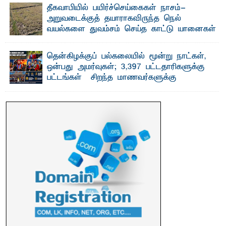
தீகவாபியில் பயிர்ச்செய்கைகள் நாசம்-
அறுவடைக்குத் தயாராகவிருந்த நெல்
வயல்களை துவம்சம் செய்த காட்டு யானைகள்
பாறுக் ஷிஹான்- அ ம்பாறை மாவட்டத்தின் தீகவாபி
பிரதேசத்தில் அறுவடைக்குத் தயாரான நிலையில்
காணப்பட்ட பல ...
தென்கிழக்குப் பல்கலையில் மூன்று நாட்கள்,
ஒன்பது அமர்வுகள்; 3,397 பட்டதாரிகளுக்கு
பட்டங்கள் – சிறந்த மாணவர்களுக்கு
தங்கப்பதக்கங்கள், நினைவுப் பதக்கங்கள்
மற்றும் சிறப்புப் பரிசுகள்
எம்.வை. அமீர்- ஒ லுவிலில் அமைந்துள்ள தென்கிழக்குப்
பல்கலைக்கழகத்தின் 18ஆவது பொதுப் பட்டமளிப்பு விழா ...