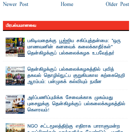
Newer Post
Home
Older Post
பிரபல்யமானவை
பகிடிவதைக்கு பூஜ்ஜிய சகிப்புத்தன்மை: "ஒரு
மாணவனின் கனவைக் கலைக்காதீர்கள்" –
தென்கிழக்குப் பல்கலைக்கழக உபவேந்தர்
வலியுறுத்தல்
"ஒ ரு மாணவனின் அல்லது மாணவியின் கனவு என்னால்
தென்கிழக்குப் பல்கலைக்கழகத்தில் புவித்
கலைக்கப்படாது" என்ற உறுதியை ஒவ்வொரு மாணவரும் ...
தகவல் தொழில்நுட்ப குறுகியகால கற்கைநெறி
ஆரம்பம்: பன்முகக் கல்வியும் நவீன
தொழில்நுட்பமும் காலத்தின் தேவை – பீடாதிபதி
பேராசிரியர் எம். எம். பாஸில்
அர்ப்பணிப்புமிக்க சேவைக்காக முகம்மது
தெ ன்கிழக்குப் பல்கலைக்கழகத்தின் கலை மற்றும் கலாசார
புசைலுக்கு தென்கிழக்குப் பல்கலைக்கழகத்தில்
பீடத்தின் புவியியல் துறையினால் ...
கௌரவம்!
தெ ன்கிழக்குப் பல்கலைக்கழகத்தின் கலை மற்றும் கலாசாரப்
பீடத்தின் கல்வி மற்றும் நிர்வாக வளர்ச்சியில் ...
NGO சட்டமூலத்திற்கு எதிராக பாராளுமன்ற