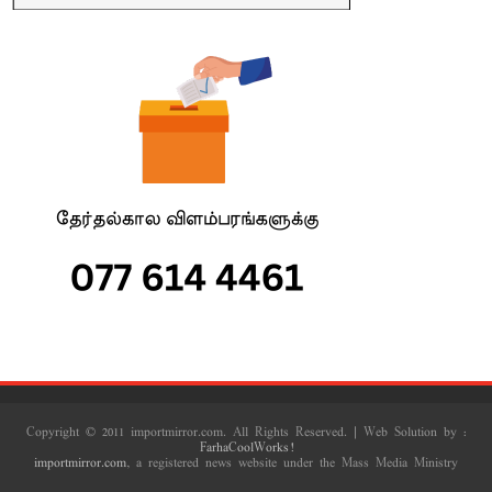
Copyright © 2011 importmirror.com. All Rights Reserved. | Web Solution by :
FarhaCoolWorks!
importmirror.com
, a registered news website under the Mass Media Ministry