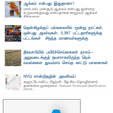
ஆக்கம் என்பது இதுதானா?
(எஸ்.எல். மன்சூர்) ஆக்கம் என்பது ஒன்றை
உருவாக்குவது என்பதாகக் கூறுவர். ஆக்கச்
சிந்தனை ...
தென்கிழக்குப் பல்கலையில் மூன்று நாட்கள்,
ஒன்பது அமர்வுகள்; 3,397 பட்டதாரிகளுக்கு
பட்டங்கள் – சிறந்த மாணவர்களுக்கு
தங்கப்பதக்கங்கள், நினைவுப் பதக்கங்கள்
மற்றும் சிறப்புப் பரிசுகள்
தீகவாபியில் பயிர்ச்செய்கைகள் நாசம்-
எம்.வை. அமீர்- ஒ லுவிலில் அமைந்துள்ள தென்கிழக்குப்
அறுவடைக்குத் தயாராகவிருந்த நெல்
பல்கலைக்கழகத்தின் 18ஆவது பொதுப் பட்டமளிப்பு விழா ...
வயல்களை துவம்சம் செய்த காட்டு யானைகள்
பாறுக் ஷிஹான்- அ ம்பாறை மாவட்டத்தின் தீகவாபி
பிரதேசத்தில் அறுவடைக்குத் தயாரான நிலையில்
காணப்பட்ட பல ...
NVQ சான்றிதழின் அவசியம்!
கஹட்டோவிட்ட ரிஹ்மி - தே சிய தொழில்சார்
தகைமை முறைமை - National Vocational Qualification
(NVQ) ...