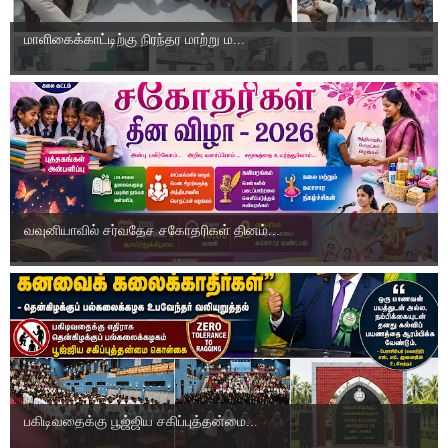
மாளிகைக்காட்டிற்கு நிரந்தர மாற்று ம...
வவுனியாவில் சர்வதேச சகோதரிகள் தினம்...
பகிடிவதைக்கு பூஜ்ஜிய சகிப்புத்தன்மை...