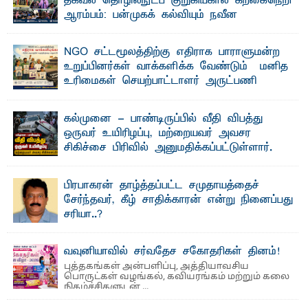
தகவல் தொழில்நுட்ப குறுகியகால கற்கைநெறி
ஆரம்பம்: பன்முகக் கல்வியும் நவீன
தொழில்நுட்பமும் காலத்தின் தேவை – பீடாதிபதி
பேராசிரியர் எம். எம். பாஸில்
NGO சட்டமூலத்திற்கு எதிராக பாராளுமன்ற
தெ ன்கிழக்குப் பல்கலைக்கழகத்தின் கலை மற்றும் கலாசார
உறுப்பினர்கள் வாக்களிக்க வேண்டும் – மனித
பீடத்தின் புவியியல் துறையினால் ...
உரிமைகள் செயற்பாட்டாளர் அருட்பணி
லூக்ஜோன் வேண்டுகோள்
ஜே. எப். காமிலா பேகம்- இ லங்கை அரசாங்கம் அரசுசாரா
கல்முனை - பாண்டிருப்பில் வீதி விபத்து
அமைப்புகள் (NGO) தொடர்பான புதிய சட்டமூலத்தை ...
ஒருவர் உயிரிழப்பு, மற்றையவர் அவசர
சிகிச்சை பிரிவில் அனுமதிக்கப்பட்டுள்ளார்.
ஷனா- அ ம்பாறை மாவட்டம் கல்முனை ஆதார
வைத்தியசாலைக்கு அருகாமையில் உள்ள கல்முனை -
பாண்டிருப்பு ...
பிரபாகரன் தாழ்த்தப்பட்ட சமுதாயத்தைச்
சேர்ந்தவர், கீழ் சாதிக்காரன் என்று நினைப்பது
சரியா..?
விடுதலைப் புலிகளின் தலைவர் பிரபாகரன் அவர்கள்
வெள்ளாளரல்லாதவர் என்பதால் அவர் தாழ்த்தப்பட்ட ...
வவுனியாவில் சர்வதேச சகோதரிகள் தினம்!
புத்தகங்கள் அன்பளிப்பு, அத்தியாவசிய
பொருட்கள் வழங்கல், கவியரங்கம் மற்றும் கலை
நிகழ்ச்சிகளுடன் ...