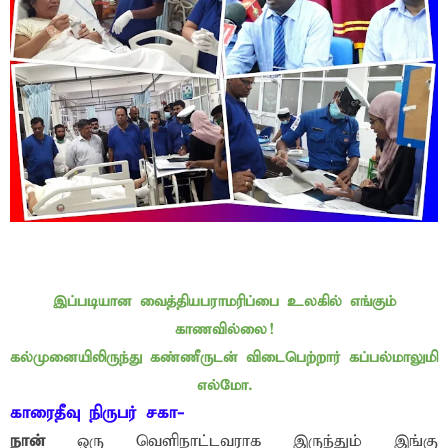
இப்படியான வைத்தியபராமரிப்பை உலகில் எங்கும்
காணவில்லை!
கல்முனையிலிருந்து கண்ணீருடன் விடைபெற்றார் கப்பல்மாலுமி
எல்மோ.
காரைதீவு நிருபர் சகா-
நான்
ஒரு வெளிநாட்டவராக இருந்தும் இங்கு