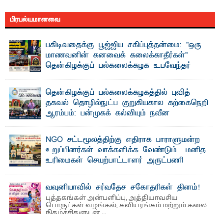
பிரபல்யமானவை
பகிடிவதைக்கு பூஜ்ஜிய சகிப்புத்தன்மை: "ஒரு
மாணவனின் கனவைக் கலைக்காதீர்கள்" –
தென்கிழக்குப் பல்கலைக்கழக உபவேந்தர்
வலியுறுத்தல்
"ஒ ரு மாணவனின் அல்லது மாணவியின் கனவு என்னால்
தென்கிழக்குப் பல்கலைக்கழகத்தில் புவித்
கலைக்கப்படாது" என்ற உறுதியை ஒவ்வொரு மாணவரும் ...
தகவல் தொழில்நுட்ப குறுகியகால கற்கைநெறி
ஆரம்பம்: பன்முகக் கல்வியும் நவீன
தொழில்நுட்பமும் காலத்தின் தேவை – பீடாதிபதி
பேராசிரியர் எம். எம். பாஸில்
NGO சட்டமூலத்திற்கு எதிராக பாராளுமன்ற
தெ ன்கிழக்குப் பல்கலைக்கழகத்தின் கலை மற்றும் கலாசார
உறுப்பினர்கள் வாக்களிக்க வேண்டும் – மனித
பீடத்தின் புவியியல் துறையினால் ...
உரிமைகள் செயற்பாட்டாளர் அருட்பணி
லூக்ஜோன் வேண்டுகோள்
ஜே. எப். காமிலா பேகம்- இ லங்கை அரசாங்கம் அரசுசாரா
வவுனியாவில் சர்வதேச சகோதரிகள் தினம்!
அமைப்புகள் (NGO) தொடர்பான புதிய சட்டமூலத்தை ...
புத்தகங்கள் அன்பளிப்பு, அத்தியாவசிய
பொருட்கள் வழங்கல், கவியரங்கம் மற்றும் கலை
நிகழ்ச்சிகளுடன் ...