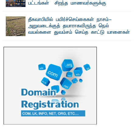
பட்டங்கள் – சிறந்த மாணவர்களுக்கு
தங்கப்பதக்கங்கள், நினைவுப் பதக்கங்கள்
மற்றும் சிறப்புப் பரிசுகள்
தீகவாபியில் பயிர்ச்செய்கைகள் நாசம்-
எம்.வை. அமீர்- ஒ லுவிலில் அமைந்துள்ள தென்கிழக்குப்
அறுவடைக்குத் தயாராகவிருந்த நெல்
பல்கலைக்கழகத்தின் 18ஆவது பொதுப் பட்டமளிப்பு விழா ...
வயல்களை துவம்சம் செய்த காட்டு யானைகள்
பாறுக் ஷிஹான்- அ ம்பாறை மாவட்டத்தின் தீகவாபி
பிரதேசத்தில் அறுவடைக்குத் தயாரான நிலையில்
காணப்பட்ட பல ...