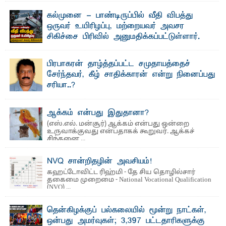
கல்முனை - பாண்டிருப்பில் வீதி விபத்து
ஒருவர் உயிரிழப்பு, மற்றையவர் அவசர
சிகிச்சை பிரிவில் அனுமதிக்கப்பட்டுள்ளார்.
ஷனா- அ ம்பாறை மாவட்டம் கல்முனை ஆதார
வைத்தியசாலைக்கு அருகாமையில் உள்ள கல்முனை -
பாண்டிருப்பு ...
பிரபாகரன் தாழ்த்தப்பட்ட சமுதாயத்தைச்
சேர்ந்தவர், கீழ் சாதிக்காரன் என்று நினைப்பது
சரியா..?
விடுதலைப் புலிகளின் தலைவர் பிரபாகரன் அவர்கள்
வெள்ளாளரல்லாதவர் என்பதால் அவர் தாழ்த்தப்பட்ட ...
ஆக்கம் என்பது இதுதானா?
(எஸ்.எல். மன்சூர்) ஆக்கம் என்பது ஒன்றை
உருவாக்குவது என்பதாகக் கூறுவர். ஆக்கச்
சிந்தனை ...
NVQ சான்றிதழின் அவசியம்!
கஹட்டோவிட்ட ரிஹ்மி - தே சிய தொழில்சார்
தகைமை முறைமை - National Vocational Qualification
(NVQ) ...
தென்கிழக்குப் பல்கலையில் மூன்று நாட்கள்,
ஒன்பது அமர்வுகள்; 3,397 பட்டதாரிகளுக்கு