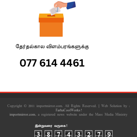
Copyright © 2011 importmirror.com. All Rights Reserved. | Web Solution by :
FarhaCoolWorks!
importmirror.com
, a registered news website under the Mass Media Ministry
இன்றுவரை வருகை!
3
8
7
4
3
2
7
9