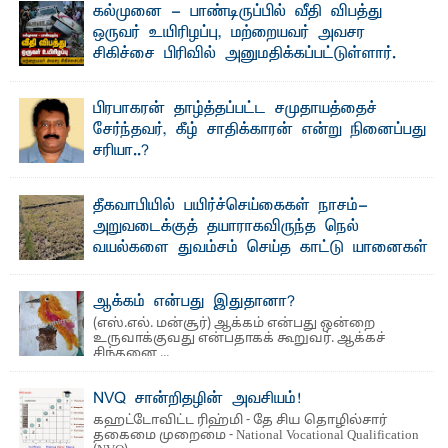
கல்முனை - பாண்டிருப்பில் வீதி விபத்து
ஒருவர் உயிரிழப்பு, மற்றையவர் அவசர
சிகிச்சை பிரிவில் அனுமதிக்கப்பட்டுள்ளார்.
ஷனா- அ ம்பாறை மாவட்டம் கல்முனை ஆதார
வைத்தியசாலைக்கு அருகாமையில் உள்ள கல்முனை -
பாண்டிருப்பு ...
பிரபாகரன் தாழ்த்தப்பட்ட சமுதாயத்தைச்
சேர்ந்தவர், கீழ் சாதிக்காரன் என்று நினைப்பது
சரியா..?
விடுதலைப் புலிகளின் தலைவர் பிரபாகரன் அவர்கள்
வெள்ளாளரல்லாதவர் என்பதால் அவர் தாழ்த்தப்பட்ட ...
தீகவாபியில் பயிர்ச்செய்கைகள் நாசம்-
அறுவடைக்குத் தயாராகவிருந்த நெல்
வயல்களை துவம்சம் செய்த காட்டு யானைகள்
பாறுக் ஷிஹான்- அ ம்பாறை மாவட்டத்தின் தீகவாபி
பிரதேசத்தில் அறுவடைக்குத் தயாரான நிலையில்
காணப்பட்ட பல ...
ஆக்கம் என்பது இதுதானா?
(எஸ்.எல். மன்சூர்) ஆக்கம் என்பது ஒன்றை
உருவாக்குவது என்பதாகக் கூறுவர். ஆக்கச்
சிந்தனை ...
NVQ சான்றிதழின் அவசியம்!
கஹட்டோவிட்ட ரிஹ்மி - தே சிய தொழில்சார்
தகைமை முறைமை - National Vocational Qualification