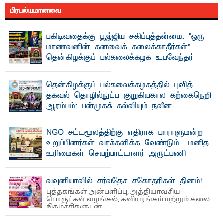
பிரபல்யமானவை
பகிடிவதைக்கு பூஜ்ஜிய சகிப்புத்தன்மை: "ஒரு
மாணவனின் கனவைக் கலைக்காதீர்கள்" –
தென்கிழக்குப் பல்கலைக்கழக உபவேந்தர்
வலியுறுத்தல்
"ஒ ரு மாணவனின் அல்லது மாணவியின் கனவு என்னால்
தென்கிழக்குப் பல்கலைக்கழகத்தில் புவித்
கலைக்கப்படாது" என்ற உறுதியை ஒவ்வொரு மாணவரும் ...
தகவல் தொழில்நுட்ப குறுகியகால கற்கைநெறி
ஆரம்பம்: பன்முகக் கல்வியும் நவீன
தொழில்நுட்பமும் காலத்தின் தேவை – பீடாதிபதி
பேராசிரியர் எம். எம். பாஸில்
NGO சட்டமூலத்திற்கு எதிராக பாராளுமன்ற
தெ ன்கிழக்குப் பல்கலைக்கழகத்தின் கலை மற்றும் கலாசார
உறுப்பினர்கள் வாக்களிக்க வேண்டும் – மனித
பீடத்தின் புவியியல் துறையினால் ...
உரிமைகள் செயற்பாட்டாளர் அருட்பணி
லூக்ஜோன் வேண்டுகோள்
ஜே. எப். காமிலா பேகம்- இ லங்கை அரசாங்கம் அரசுசாரா
வவுனியாவில் சர்வதேச சகோதரிகள் தினம்!
அமைப்புகள் (NGO) தொடர்பான புதிய சட்டமூலத்தை ...
புத்தகங்கள் அன்பளிப்பு, அத்தியாவசிய
பொருட்கள் வழங்கல், கவியரங்கம் மற்றும் கலை
நிகழ்ச்சிகளுடன் ...