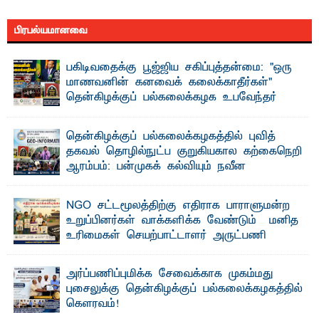
பிரபல்யமானவை
பகிடிவதைக்கு பூஜ்ஜிய சகிப்புத்தன்மை: "ஒரு
மாணவனின் கனவைக் கலைக்காதீர்கள்" –
தென்கிழக்குப் பல்கலைக்கழக உபவேந்தர்
வலியுறுத்தல்
"ஒ ரு மாணவனின் அல்லது மாணவியின் கனவு என்னால்
தென்கிழக்குப் பல்கலைக்கழகத்தில் புவித்
கலைக்கப்படாது" என்ற உறுதியை ஒவ்வொரு மாணவரும் ...
தகவல் தொழில்நுட்ப குறுகியகால கற்கைநெறி
ஆரம்பம்: பன்முகக் கல்வியும் நவீன
தொழில்நுட்பமும் காலத்தின் தேவை – பீடாதிபதி
பேராசிரியர் எம். எம். பாஸில்
NGO சட்டமூலத்திற்கு எதிராக பாராளுமன்ற
தெ ன்கிழக்குப் பல்கலைக்கழகத்தின் கலை மற்றும் கலாசார
உறுப்பினர்கள் வாக்களிக்க வேண்டும் – மனித
பீடத்தின் புவியியல் துறையினால் ...
உரிமைகள் செயற்பாட்டாளர் அருட்பணி
லூக்ஜோன் வேண்டுகோள்
ஜே. எப். காமிலா பேகம்- இ லங்கை அரசாங்கம் அரசுசாரா
அர்ப்பணிப்புமிக்க சேவைக்காக முகம்மது
அமைப்புகள் (NGO) தொடர்பான புதிய சட்டமூலத்தை ...
புசைலுக்கு தென்கிழக்குப் பல்கலைக்கழகத்தில்
கௌரவம்!