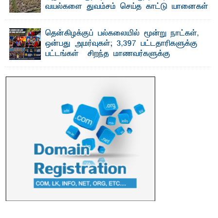
வயல்களை துவம்சம் செய்த காட்டு யானைகள்
பாறுக் ஷிஹான்- அ ம்பாறை மாவட்டத்தின் தீகவாபி
பிரதேசத்தில் அறுவடைக்குத் தயாரான நிலையில்
காணப்பட்ட பல ...
தென்கிழக்குப் பல்கலையில் மூன்று நாட்கள்,
ஒன்பது அமர்வுகள்; 3,397 பட்டதாரிகளுக்கு
பட்டங்கள் – சிறந்த மாணவர்களுக்கு
தங்கப்பதக்கங்கள், நினைவுப் பதக்கங்கள்
மற்றும் சிறப்புப் பரிசுகள்
எம்.வை. அமீர்- ஒ லுவிலில் அமைந்துள்ள தென்கிழக்குப்
பல்கலைக்கழகத்தின் 18ஆவது பொதுப் பட்டமளிப்பு விழா ...