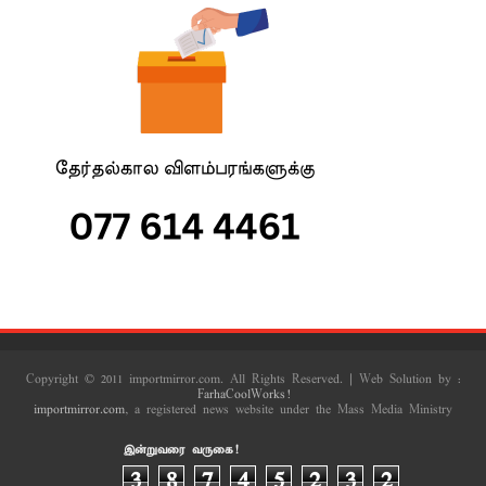
Copyright © 2011 importmirror.com. All Rights Reserved. | Web Solution by :
FarhaCoolWorks!
importmirror.com
, a registered news website under the Mass Media Ministry
இன்றுவரை வருகை!
3
8
7
4
5
2
3
2