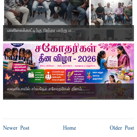
மாளிகைக்காட்டிற்கு நிரந்தர மாற்று ம...
வவுனியாவில் சர்வதேச சகோதரிகள் தினம்...
Newer Post
Home
Older Post