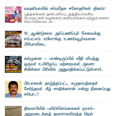
தெ ன்கிழக்குப் பல்கலைக்கழகத்தின் கலை மற்றும் கலாசாரப்
பீடத்தின் கல்வி மற்றும் நிர்வாக வளர்ச்சியில் ...
வவுனியாவில் சர்வதேச சகோதரிகள் தினம்!
புத்தகங்கள் அன்பளிப்பு, அத்தியாவசிய
பொருட்கள் வழங்கல், கவியரங்கம் மற்றும் கலை
நிகழ்ச்சிகளுடன் ...
15 ஆண்டுகால அர்ப்பணிப்புச் சேவைக்கு
எம்.ஏ.எம். ரயீஸுக்கு உணர்வுபூர்வமான
பிரியாவிடை
தெ ன்கிழக்குப் பல்கலைக்கழகத்தின் நிர்வாக பிரிவிலும்
பிரயோக விஞ்ஞான பீடத்திலும் 15 ஆண்டுகள் ...
கல்முனை - பாண்டிருப்பில் வீதி விபத்து
ஒருவர் உயிரிழப்பு, மற்றையவர் அவசர
சிகிச்சை பிரிவில் அனுமதிக்கப்பட்டுள்ளார்.
ஷனா- அ ம்பாறை மாவட்டம் கல்முனை ஆதார
வைத்தியசாலைக்கு அருகாமையில் உள்ள கல்முனை -
பாண்டிருப்பு ...
பிரபாகரன் தாழ்த்தப்பட்ட சமுதாயத்தைச்
சேர்ந்தவர், கீழ் சாதிக்காரன் என்று நினைப்பது
சரியா..?
விடுதலைப் புலிகளின் தலைவர் பிரபாகரன் அவர்கள்
வெள்ளாளரல்லாதவர் என்பதால் அவர் தாழ்த்தப்பட்ட ...
தீகவாபியில் பயிர்ச்செய்கைகள் நாசம்-
அறுவடைக்குத் தயாராகவிருந்த நெல்