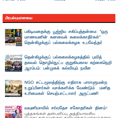
பிரபல்யமானவை
பகிடிவதைக்கு பூஜ்ஜிய சகிப்புத்தன்மை: "ஒரு
மாணவனின் கனவைக் கலைக்காதீர்கள்" –
தென்கிழக்குப் பல்கலைக்கழக உபவேந்தர்
வலியுறுத்தல்
"ஒ ரு மாணவனின் அல்லது மாணவியின் கனவு என்னால்
தென்கிழக்குப் பல்கலைக்கழகத்தில் புவித்
கலைக்கப்படாது" என்ற உறுதியை ஒவ்வொரு மாணவரும் ...
தகவல் தொழில்நுட்ப குறுகியகால கற்கைநெறி
ஆரம்பம்: பன்முகக் கல்வியும் நவீன
தொழில்நுட்பமும் காலத்தின் தேவை – பீடாதிபதி
பேராசிரியர் எம். எம். பாஸில்
NGO சட்டமூலத்திற்கு எதிராக பாராளுமன்ற
தெ ன்கிழக்குப் பல்கலைக்கழகத்தின் கலை மற்றும் கலாசார
உறுப்பினர்கள் வாக்களிக்க வேண்டும் – மனித
பீடத்தின் புவியியல் துறையினால் ...
உரிமைகள் செயற்பாட்டாளர் அருட்பணி
லூக்ஜோன் வேண்டுகோள்
ஜே. எப். காமிலா பேகம்- இ லங்கை அரசாங்கம் அரசுசாரா
வவுனியாவில் சர்வதேச சகோதரிகள் தினம்!
அமைப்புகள் (NGO) தொடர்பான புதிய சட்டமூலத்தை ...
புத்தகங்கள் அன்பளிப்பு, அத்தியாவசிய
பொருட்கள் வழங்கல், கவியரங்கம் மற்றும் கலை