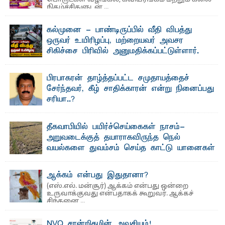
நிகழ்ச்சிகளுடன் ...
கல்முனை - பாண்டிருப்பில் வீதி விபத்து
ஒருவர் உயிரிழப்பு, மற்றையவர் அவசர
சிகிச்சை பிரிவில் அனுமதிக்கப்பட்டுள்ளார்.
ஷனா- அ ம்பாறை மாவட்டம் கல்முனை ஆதார
வைத்தியசாலைக்கு அருகாமையில் உள்ள கல்முனை -
பாண்டிருப்பு ...
பிரபாகரன் தாழ்த்தப்பட்ட சமுதாயத்தைச்
சேர்ந்தவர், கீழ் சாதிக்காரன் என்று நினைப்பது
சரியா..?
விடுதலைப் புலிகளின் தலைவர் பிரபாகரன் அவர்கள்
வெள்ளாளரல்லாதவர் என்பதால் அவர் தாழ்த்தப்பட்ட ...
தீகவாபியில் பயிர்ச்செய்கைகள் நாசம்-
அறுவடைக்குத் தயாராகவிருந்த நெல்
வயல்களை துவம்சம் செய்த காட்டு யானைகள்
பாறுக் ஷிஹான்- அ ம்பாறை மாவட்டத்தின் தீகவாபி
பிரதேசத்தில் அறுவடைக்குத் தயாரான நிலையில்
காணப்பட்ட பல ...
ஆக்கம் என்பது இதுதானா?
(எஸ்.எல். மன்சூர்) ஆக்கம் என்பது ஒன்றை
உருவாக்குவது என்பதாகக் கூறுவர். ஆக்கச்
சிந்தனை ...
NVQ சான்றிதழின் அவசியம்!