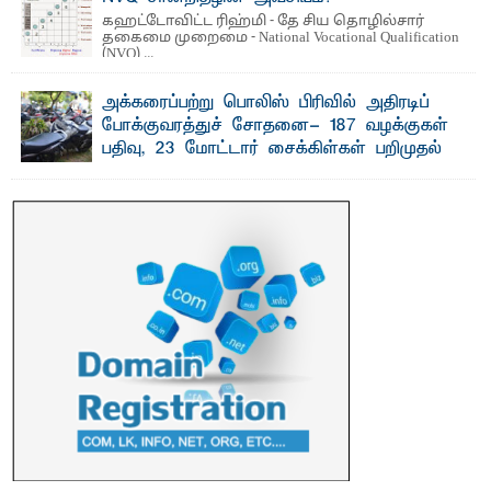
கஹட்டோவிட்ட ரிஹ்மி - தே சிய தொழில்சார்
தகைமை முறைமை - National Vocational Qualification
(NVQ) ...
அக்கரைப்பற்று பொலிஸ் பிரிவில் அதிரடிப்
போக்குவரத்துச் சோதனை- 187 வழக்குகள்
பதிவு, 23 மோட்டார் சைக்கிள்கள் பறிமுதல்
பாறுக் ஷிஹான்- அ க்கரைப்பற்று பொலிஸ் நிர்வாகப்
பிரிவுக்குட்பட்ட பகுதிகளில் நேற்று (31) ...