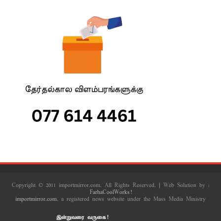
Copyright © 2011 importmirror.com. All Rights Reserved. | Web Solution by :
FarhaCoolWorks!
importmirror.com
, a registered news website under the Mass Media Ministry
இன்றுவரை வருகை!