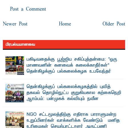
Post a Comment
Newer Post
Home
Older Post
பிரபல்யமானவை
பகிடிவதைக்கு பூஜ்ஜிய சகிப்புத்தன்மை: "ஒரு
மாணவனின் கனவைக் கலைக்காதீர்கள்" –
தென்கிழக்குப் பல்கலைக்கழக உபவேந்தர்
வலியுறுத்தல்
"ஒ ரு மாணவனின் அல்லது மாணவியின் கனவு என்னால்
தென்கிழக்குப் பல்கலைக்கழகத்தில் புவித்
கலைக்கப்படாது" என்ற உறுதியை ஒவ்வொரு மாணவரும் ...
தகவல் தொழில்நுட்ப குறுகியகால கற்கைநெறி
ஆரம்பம்: பன்முகக் கல்வியும் நவீன
தொழில்நுட்பமும் காலத்தின் தேவை – பீடாதிபதி
பேராசிரியர் எம். எம். பாஸில்
NGO சட்டமூலத்திற்கு எதிராக பாராளுமன்ற
தெ ன்கிழக்குப் பல்கலைக்கழகத்தின் கலை மற்றும் கலாசார
உறுப்பினர்கள் வாக்களிக்க வேண்டும் – மனித
பீடத்தின் புவியியல் துறையினால் ...
உரிமைகள் செயற்பாட்டாளர் அருட்பணி