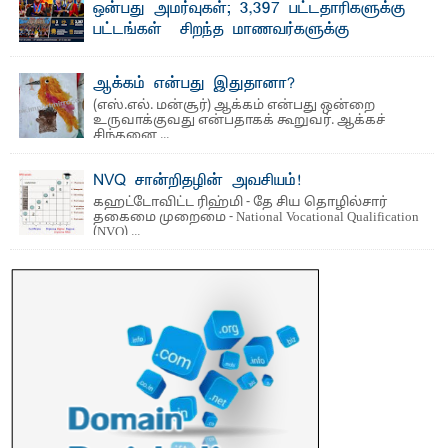
ஒன்பது அமர்வுகள்; 3,397 பட்டதாரிகளுக்கு
பட்டங்கள் – சிறந்த மாணவர்களுக்கு
தங்கப்பதக்கங்கள், நினைவுப் பதக்கங்கள்
மற்றும் சிறப்புப் பரிசுகள்
ஆக்கம் என்பது இதுதானா?
எம்.வை. அமீர்- ஒ லுவிலில் அமைந்துள்ள தென்கிழக்குப்
(எஸ்.எல். மன்சூர்) ஆக்கம் என்பது ஒன்றை
பல்கலைக்கழகத்தின் 18ஆவது பொதுப் பட்டமளிப்பு விழா ...
உருவாக்குவது என்பதாகக் கூறுவர். ஆக்கச்
சிந்தனை ...
NVQ சான்றிதழின் அவசியம்!
கஹட்டோவிட்ட ரிஹ்மி - தே சிய தொழில்சார்
தகைமை முறைமை - National Vocational Qualification
(NVQ) ...