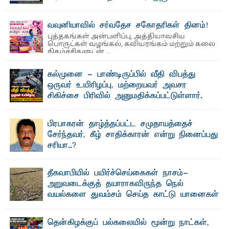
லூக்ஜோன் வேண்டுகோள்
ஜே. எப். காமிலா பேகம்- இ லங்கை அரசாங்கம் அரசுசாரா
வவுனியாவில் சர்வதேச சகோதரிகள் தினம்!
அமைப்புகள் (NGO) தொடர்பான புதிய சட்டமூலத்தை ...
புத்தகங்கள் அன்பளிப்பு, அத்தியாவசிய
பொருட்கள் வழங்கல், கவியரங்கம் மற்றும் கலை
நிகழ்ச்சிகளுடன் ...
கல்முனை - பாண்டிருப்பில் வீதி விபத்து
ஒருவர் உயிரிழப்பு, மற்றையவர் அவசர
சிகிச்சை பிரிவில் அனுமதிக்கப்பட்டுள்ளார்.
ஷனா- அ ம்பாறை மாவட்டம் கல்முனை ஆதார
வைத்தியசாலைக்கு அருகாமையில் உள்ள கல்முனை -
பாண்டிருப்பு ...
பிரபாகரன் தாழ்த்தப்பட்ட சமுதாயத்தைச்
சேர்ந்தவர், கீழ் சாதிக்காரன் என்று நினைப்பது
சரியா..?
விடுதலைப் புலிகளின் தலைவர் பிரபாகரன் அவர்கள்
வெள்ளாளரல்லாதவர் என்பதால் அவர் தாழ்த்தப்பட்ட ...
தீகவாபியில் பயிர்ச்செய்கைகள் நாசம்-
அறுவடைக்குத் தயாராகவிருந்த நெல்
வயல்களை துவம்சம் செய்த காட்டு யானைகள்
பாறுக் ஷிஹான்- அ ம்பாறை மாவட்டத்தின் தீகவாபி
பிரதேசத்தில் அறுவடைக்குத் தயாரான நிலையில்
காணப்பட்ட பல ...
தென்கிழக்குப் பல்கலையில் மூன்று நாட்கள்,