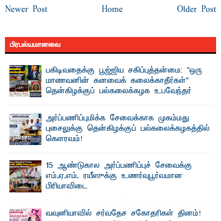
Newer Post
Home
Older Post
பிரபல்யமானவை
பகிடிவதைக்கு பூஜ்ஜிய சகிப்புத்தன்மை: "ஒரு
மாணவனின் கனவைக் கலைக்காதீர்கள்" –
தென்கிழக்குப் பல்கலைக்கழக உபவேந்தர்
வலியுறுத்தல்
"ஒ ரு மாணவனின் அல்லது மாணவியின் கனவு என்னால்
அர்ப்பணிப்புமிக்க சேவைக்காக முகம்மது
கலைக்கப்படாது" என்ற உறுதியை ஒவ்வொரு மாணவரும் ...
புசைலுக்கு தென்கிழக்குப் பல்கலைக்கழகத்தில்
கௌரவம்!
தெ ன்கிழக்குப் பல்கலைக்கழகத்தின் கலை மற்றும் கலாசாரப்
பீடத்தின் கல்வி மற்றும் நிர்வாக வளர்ச்சியில் ...
15 ஆண்டுகால அர்ப்பணிப்புச் சேவைக்கு
எம்.ஏ.எம். ரயீஸுக்கு உணர்வுபூர்வமான
பிரியாவிடை
தெ ன்கிழக்குப் பல்கலைக்கழகத்தின் நிர்வாக பிரிவிலும்
பிரயோக விஞ்ஞான பீடத்திலும் 15 ஆண்டுகள் ...
வவுனியாவில் சர்வதேச சகோதரிகள் தினம்!