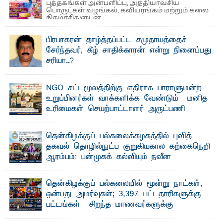
புத்தகங்கள் அன்பளிப்பு, அத்தியாவசிய
பொருட்கள் வழங்கல், கவியரங்கம் மற்றும் கலை
நிகழ்ச்சிகளுடன் ...
பிரபாகரன் தாழ்த்தப்பட்ட சமுதாயத்தைச்
சேர்ந்தவர், கீழ் சாதிக்காரன் என்று நினைப்பது
சரியா..?
விடுதலைப் புலிகளின் தலைவர் பிரபாகரன் அவர்கள்
வெள்ளாளரல்லாதவர் என்பதால் அவர் தாழ்த்தப்பட்ட ...
NGO சட்டமூலத்திற்கு எதிராக பாராளுமன்ற
உறுப்பினர்கள் வாக்களிக்க வேண்டும் – மனித
உரிமைகள் செயற்பாட்டாளர் அருட்பணி
லூக்ஜோன் வேண்டுகோள்
ஜே. எப். காமிலா பேகம்- இ லங்கை அரசாங்கம் அரசுசாரா
தென்கிழக்குப் பல்கலைக்கழகத்தில் புவித்
அமைப்புகள் (NGO) தொடர்பான புதிய சட்டமூலத்தை ...
தகவல் தொழில்நுட்ப குறுகியகால கற்கைநெறி
ஆரம்பம்: பன்முகக் கல்வியும் நவீன
தொழில்நுட்பமும் காலத்தின் தேவை – பீடாதிபதி
பேராசிரியர் எம். எம். பாஸில்
தென்கிழக்குப் பல்கலையில் மூன்று நாட்கள்,
தெ ன்கிழக்குப் பல்கலைக்கழகத்தின் கலை மற்றும் கலாசார
ஒன்பது அமர்வுகள்; 3,397 பட்டதாரிகளுக்கு
பீடத்தின் புவியியல் துறையினால் ...
பட்டங்கள் – சிறந்த மாணவர்களுக்கு
தங்கப்பதக்கங்கள், நினைவுப் பதக்கங்கள்