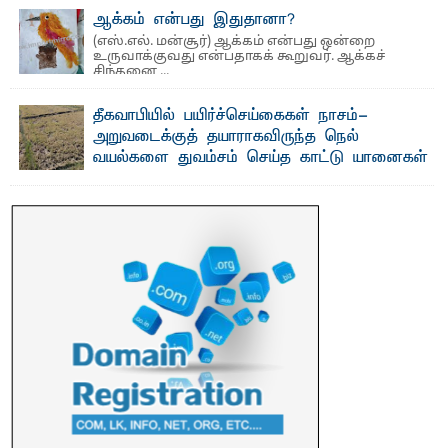
மற்றும் சிறப்புப் பரிசுகள்
ஆக்கம் என்பது இதுதானா?
எம்.வை. அமீர்- ஒ லுவிலில் அமைந்துள்ள தென்கிழக்குப்
(எஸ்.எல். மன்சூர்) ஆக்கம் என்பது ஒன்றை
பல்கலைக்கழகத்தின் 18ஆவது பொதுப் பட்டமளிப்பு விழா ...
உருவாக்குவது என்பதாகக் கூறுவர். ஆக்கச்
சிந்தனை ...
தீகவாபியில் பயிர்ச்செய்கைகள் நாசம்-
அறுவடைக்குத் தயாராகவிருந்த நெல்
வயல்களை துவம்சம் செய்த காட்டு யானைகள்
பாறுக் ஷிஹான்- அ ம்பாறை மாவட்டத்தின் தீகவாபி
பிரதேசத்தில் அறுவடைக்குத் தயாரான நிலையில்
காணப்பட்ட பல ...