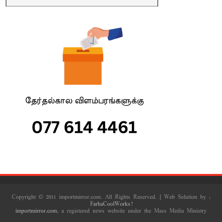
Copyright © 2011 importmirror.com. All Rights Reserved. | Web Solution by :
FarhaCoolWorks!
importmirror.com
, a registered news website under the Mass Media Ministry