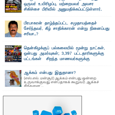
தெ ன்கிழக்குப் பல்கலைக்கழகத்தின் கலை மற்றும் கலாசார
ஒருவர் உயிரிழப்பு, மற்றையவர் அவசர
பீடத்தின் புவியியல் துறையினால் ...
சிகிச்சை பிரிவில் அனுமதிக்கப்பட்டுள்ளார்.
ஷனா- அ ம்பாறை மாவட்டம் கல்முனை ஆதார
வைத்தியசாலைக்கு அருகாமையில் உள்ள கல்முனை -
பாண்டிருப்பு ...
பிரபாகரன் தாழ்த்தப்பட்ட சமுதாயத்தைச்
சேர்ந்தவர், கீழ் சாதிக்காரன் என்று நினைப்பது
சரியா..?
விடுதலைப் புலிகளின் தலைவர் பிரபாகரன் அவர்கள்
வெள்ளாளரல்லாதவர் என்பதால் அவர் தாழ்த்தப்பட்ட ...
தென்கிழக்குப் பல்கலையில் மூன்று நாட்கள்,
ஒன்பது அமர்வுகள்; 3,397 பட்டதாரிகளுக்கு
பட்டங்கள் – சிறந்த மாணவர்களுக்கு
தங்கப்பதக்கங்கள், நினைவுப் பதக்கங்கள்
மற்றும் சிறப்புப் பரிசுகள்
ஆக்கம் என்பது இதுதானா?
எம்.வை. அமீர்- ஒ லுவிலில் அமைந்துள்ள தென்கிழக்குப்
(எஸ்.எல். மன்சூர்) ஆக்கம் என்பது ஒன்றை
பல்கலைக்கழகத்தின் 18ஆவது பொதுப் பட்டமளிப்பு விழா ...
உருவாக்குவது என்பதாகக் கூறுவர். ஆக்கச்
சிந்தனை ...