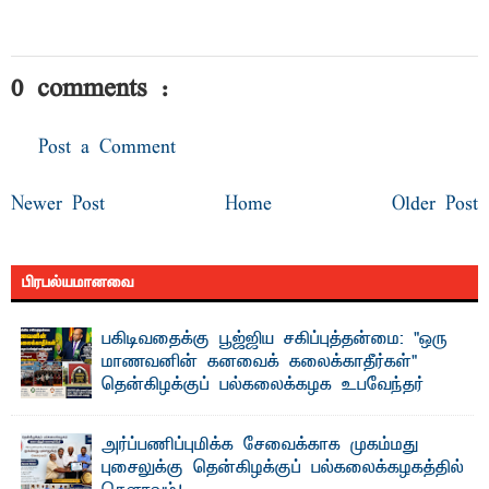
0 comments :
Post a Comment
Newer Post
Home
Older Post
பிரபல்யமானவை
பகிடிவதைக்கு பூஜ்ஜிய சகிப்புத்தன்மை: "ஒரு
மாணவனின் கனவைக் கலைக்காதீர்கள்" –
தென்கிழக்குப் பல்கலைக்கழக உபவேந்தர்
வலியுறுத்தல்
"ஒ ரு மாணவனின் அல்லது மாணவியின் கனவு என்னால்
அர்ப்பணிப்புமிக்க சேவைக்காக முகம்மது
கலைக்கப்படாது" என்ற உறுதியை ஒவ்வொரு மாணவரும் ...
புசைலுக்கு தென்கிழக்குப் பல்கலைக்கழகத்தில்