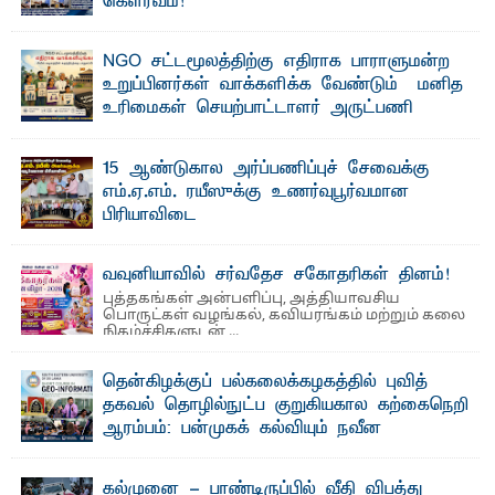
கௌரவம்!
தெ ன்கிழக்குப் பல்கலைக்கழகத்தின் கலை மற்றும் கலாசாரப்
பீடத்தின் கல்வி மற்றும் நிர்வாக வளர்ச்சியில் ...
NGO சட்டமூலத்திற்கு எதிராக பாராளுமன்ற
உறுப்பினர்கள் வாக்களிக்க வேண்டும் – மனித
உரிமைகள் செயற்பாட்டாளர் அருட்பணி
லூக்ஜோன் வேண்டுகோள்
ஜே. எப். காமிலா பேகம்- இ லங்கை அரசாங்கம் அரசுசாரா
15 ஆண்டுகால அர்ப்பணிப்புச் சேவைக்கு
அமைப்புகள் (NGO) தொடர்பான புதிய சட்டமூலத்தை ...
எம்.ஏ.எம். ரயீஸுக்கு உணர்வுபூர்வமான
பிரியாவிடை
தெ ன்கிழக்குப் பல்கலைக்கழகத்தின் நிர்வாக பிரிவிலும்
பிரயோக விஞ்ஞான பீடத்திலும் 15 ஆண்டுகள் ...
வவுனியாவில் சர்வதேச சகோதரிகள் தினம்!
புத்தகங்கள் அன்பளிப்பு, அத்தியாவசிய
பொருட்கள் வழங்கல், கவியரங்கம் மற்றும் கலை
நிகழ்ச்சிகளுடன் ...
தென்கிழக்குப் பல்கலைக்கழகத்தில் புவித்
தகவல் தொழில்நுட்ப குறுகியகால கற்கைநெறி
ஆரம்பம்: பன்முகக் கல்வியும் நவீன
தொழில்நுட்பமும் காலத்தின் தேவை – பீடாதிபதி
பேராசிரியர் எம். எம். பாஸில்
கல்முனை - பாண்டிருப்பில் வீதி விபத்து