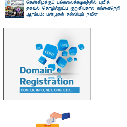
தென்கிழக்குப் பல்கலைக்கழகத்தில் புவித்
சுகாதார விதிமுறைகளை மீறிச் செயற்பட்ட ...
தகவல் தொழில்நுட்ப குறுகியகால கற்கைநெறி
ஆரம்பம்: பன்முகக் கல்வியும் நவீன
தொழில்நுட்பமும் காலத்தின் தேவை – பீடாதிபதி
பேராசிரியர் எம். எம். பாஸில்
தெ ன்கிழக்குப் பல்கலைக்கழகத்தின் கலை மற்றும் கலாசார
பீடத்தின் புவியியல் துறையினால் ...