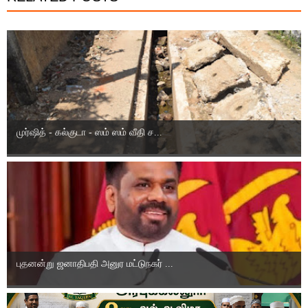
முர்ஷித் - கல்குடா - ஸம் ஸம் வீதி ச...
புதனன்று ஜனாதிபதி அனுர மட்டுநகர் ...