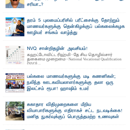
சரியா..?
விடுதலைப் புலிகளின் தலைவர் பிரபாகரன் அவர்கள்
வெள்ளாளரல்லாதவர் என்பதால் அவர் தாழ்த்தப்பட்ட ...
தரம் 5 புலமைப்பரிசில் பரீட்சைக்கு தோற்றும்
மாணவர்களுக்கு தென்கிழக்குப் பல்கலைக்கழக
ஊழியர் சங்கம் வாழ்த்து
த ரம் 5 புலமைப்பரிசில் பரீட்சைக்குத் தோற்றும்
தென்கிழக்குப் பல்கலைக்கழக ஊழியர்களின் அன்புப் ...
NVQ சான்றிதழின் அவசியம்!
கஹட்டோவிட்ட ரிஹ்மி - தே சிய தொழில்சார்
தகைமை முறைமை - National Vocational Qualification
(NVQ) ...
பல்கலை மாணவர்களுக்கு மடி கணனிகள்;
நலிந்த ஊடகவியலாளர்களுக்கு தலா ஒரு
இலட்சம் ரூபா! ஹாஷிம் உமர்
பௌண்டேசனின் 24ஆவது கட்ட மடிக்கணினி
வழங்கும் திட்டம்
சுகாதார விதிமுறைகளை மீறிய
ப ல்கலைக்கழக மாணவர்களின் உயர்கல்வி வாய்ப்புகளை
வியாபாரிகளுக்கு எதிராகச் சட்ட நடவடிக்கை!
மேம்படுத்தும் நோக்கில் ஹாஷிம் உமர் பௌண்டேசனால் ...
மனித நுகர்வுக்குப் பொருத்தமற்ற உணவுகள்
கைப்பற்றப்பட்டுக் அழிப்பு
பாறுக் ஷிஹான்- க ல்முனை பொதுச் சந்தைப் பகுதியில்