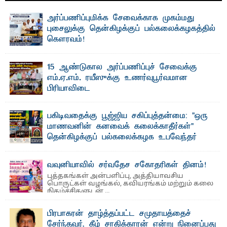
அர்ப்பணிப்புமிக்க சேவைக்காக முகம்மது
புசைலுக்கு தென்கிழக்குப் பல்கலைக்கழகத்தில்
கௌரவம்!
தெ ன்கிழக்குப் பல்கலைக்கழகத்தின் கலை மற்றும் கலாசாரப்
பீடத்தின் கல்வி மற்றும் நிர்வாக வளர்ச்சியில் ...
15 ஆண்டுகால அர்ப்பணிப்புச் சேவைக்கு
எம்.ஏ.எம். ரயீஸுக்கு உணர்வுபூர்வமான
பிரியாவிடை
தெ ன்கிழக்குப் பல்கலைக்கழகத்தின் நிர்வாக பிரிவிலும்
பிரயோக விஞ்ஞான பீடத்திலும் 15 ஆண்டுகள் ...
பகிடிவதைக்கு பூஜ்ஜிய சகிப்புத்தன்மை: "ஒரு
மாணவனின் கனவைக் கலைக்காதீர்கள்" –
தென்கிழக்குப் பல்கலைக்கழக உபவேந்தர்
வலியுறுத்தல்
"ஒ ரு மாணவனின் அல்லது மாணவியின் கனவு என்னால்
வவுனியாவில் சர்வதேச சகோதரிகள் தினம்!
கலைக்கப்படாது" என்ற உறுதியை ஒவ்வொரு மாணவரும் ...
புத்தகங்கள் அன்பளிப்பு, அத்தியாவசிய
பொருட்கள் வழங்கல், கவியரங்கம் மற்றும் கலை
நிகழ்ச்சிகளுடன் ...
பிரபாகரன் தாழ்த்தப்பட்ட சமுதாயத்தைச்
சேர்ந்தவர், கீழ் சாதிக்காரன் என்று நினைப்பது