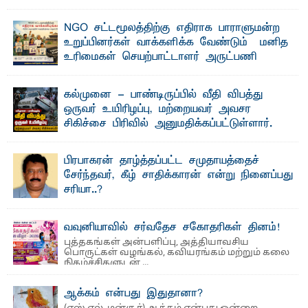
தொழில்நுட்பமும் காலத்தின் தேவை – பீடாதிபதி
பேராசிரியர் எம். எம். பாஸில்
NGO சட்டமூலத்திற்கு எதிராக பாராளுமன்ற
தெ ன்கிழக்குப் பல்கலைக்கழகத்தின் கலை மற்றும் கலாசார
உறுப்பினர்கள் வாக்களிக்க வேண்டும் – மனித
பீடத்தின் புவியியல் துறையினால் ...
உரிமைகள் செயற்பாட்டாளர் அருட்பணி
லூக்ஜோன் வேண்டுகோள்
ஜே. எப். காமிலா பேகம்- இ லங்கை அரசாங்கம் அரசுசாரா
கல்முனை - பாண்டிருப்பில் வீதி விபத்து
அமைப்புகள் (NGO) தொடர்பான புதிய சட்டமூலத்தை ...
ஒருவர் உயிரிழப்பு, மற்றையவர் அவசர
சிகிச்சை பிரிவில் அனுமதிக்கப்பட்டுள்ளார்.
ஷனா- அ ம்பாறை மாவட்டம் கல்முனை ஆதார
வைத்தியசாலைக்கு அருகாமையில் உள்ள கல்முனை -
பாண்டிருப்பு ...
பிரபாகரன் தாழ்த்தப்பட்ட சமுதாயத்தைச்
சேர்ந்தவர், கீழ் சாதிக்காரன் என்று நினைப்பது
சரியா..?
விடுதலைப் புலிகளின் தலைவர் பிரபாகரன் அவர்கள்
வெள்ளாளரல்லாதவர் என்பதால் அவர் தாழ்த்தப்பட்ட ...
வவுனியாவில் சர்வதேச சகோதரிகள் தினம்!
புத்தகங்கள் அன்பளிப்பு, அத்தியாவசிய
பொருட்கள் வழங்கல், கவியரங்கம் மற்றும் கலை
நிகழ்ச்சிகளுடன் ...
ஆக்கம் என்பது இதுதானா?