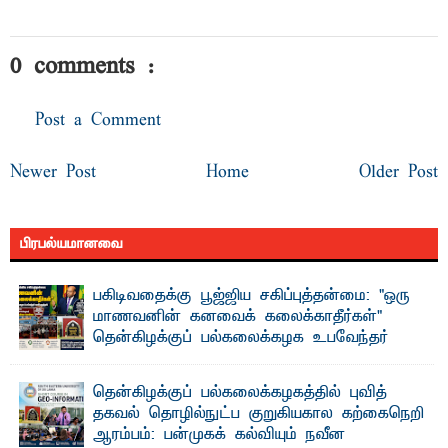
0 comments :
Post a Comment
Newer Post
Home
Older Post
பிரபல்யமானவை
பகிடிவதைக்கு பூஜ்ஜிய சகிப்புத்தன்மை: "ஒரு
மாணவனின் கனவைக் கலைக்காதீர்கள்" –
தென்கிழக்குப் பல்கலைக்கழக உபவேந்தர்
வலியுறுத்தல்
"ஒ ரு மாணவனின் அல்லது மாணவியின் கனவு என்னால்
தென்கிழக்குப் பல்கலைக்கழகத்தில் புவித்
கலைக்கப்படாது" என்ற உறுதியை ஒவ்வொரு மாணவரும் ...
தகவல் தொழில்நுட்ப குறுகியகால கற்கைநெறி
ஆரம்பம்: பன்முகக் கல்வியும் நவீன