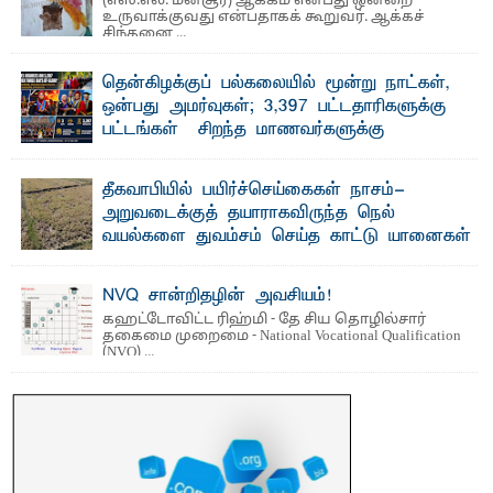
(எஸ்.எல். மன்சூர்) ஆக்கம் என்பது ஒன்றை
உருவாக்குவது என்பதாகக் கூறுவர். ஆக்கச்
சிந்தனை ...
தென்கிழக்குப் பல்கலையில் மூன்று நாட்கள்,
ஒன்பது அமர்வுகள்; 3,397 பட்டதாரிகளுக்கு
பட்டங்கள் – சிறந்த மாணவர்களுக்கு
தங்கப்பதக்கங்கள், நினைவுப் பதக்கங்கள்
மற்றும் சிறப்புப் பரிசுகள்
தீகவாபியில் பயிர்ச்செய்கைகள் நாசம்-
எம்.வை. அமீர்- ஒ லுவிலில் அமைந்துள்ள தென்கிழக்குப்
அறுவடைக்குத் தயாராகவிருந்த நெல்
பல்கலைக்கழகத்தின் 18ஆவது பொதுப் பட்டமளிப்பு விழா ...
வயல்களை துவம்சம் செய்த காட்டு யானைகள்
பாறுக் ஷிஹான்- அ ம்பாறை மாவட்டத்தின் தீகவாபி
பிரதேசத்தில் அறுவடைக்குத் தயாரான நிலையில்
காணப்பட்ட பல ...
NVQ சான்றிதழின் அவசியம்!
கஹட்டோவிட்ட ரிஹ்மி - தே சிய தொழில்சார்
தகைமை முறைமை - National Vocational Qualification
(NVQ) ...