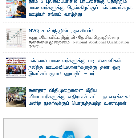
தரம் 5 புலமைப்பரிசில் பரீட்சைக்கு தோற்றும்
மாணவர்களுக்கு தென்கிழக்குப் பல்கலைக்கழக
ஊழியர் சங்கம் வாழ்த்து
த ரம் 5 புலமைப்பரிசில் பரீட்சைக்குத் தோற்றும்
தென்கிழக்குப் பல்கலைக்கழக ஊழியர்களின் அன்புப் ...
NVQ சான்றிதழின் அவசியம்!
கஹட்டோவிட்ட ரிஹ்மி - தே சிய தொழில்சார்
தகைமை முறைமை - National Vocational Qualification
(NVQ) ...
பல்கலை மாணவர்களுக்கு மடி கணனிகள்;
நலிந்த ஊடகவியலாளர்களுக்கு தலா ஒரு
இலட்சம் ரூபா! ஹாஷிம் உமர்
பௌண்டேசனின் 24ஆவது கட்ட மடிக்கணினி
வழங்கும் திட்டம்
சுகாதார விதிமுறைகளை மீறிய
ப ல்கலைக்கழக மாணவர்களின் உயர்கல்வி வாய்ப்புகளை
வியாபாரிகளுக்கு எதிராகச் சட்ட நடவடிக்கை!
மேம்படுத்தும் நோக்கில் ஹாஷிம் உமர் பௌண்டேசனால் ...
மனித நுகர்வுக்குப் பொருத்தமற்ற உணவுகள்
கைப்பற்றப்பட்டுக் அழிப்பு
பாறுக் ஷிஹான்- க ல்முனை பொதுச் சந்தைப் பகுதியில்
சுகாதார விதிமுறைகளை மீறிச் செயற்பட்ட ...