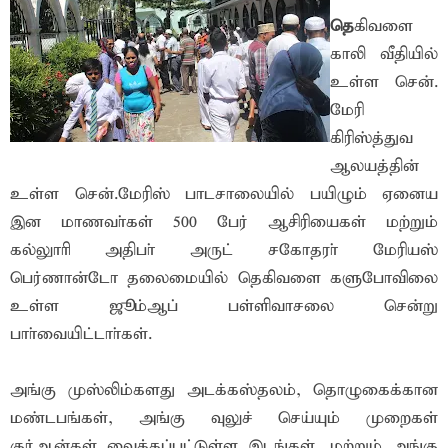
தெ
கிவளை
காலி வீதியில்
உள்ள சென்.
மேரி
கிரிஸ்த்துவ
ஆலயத்தின்
உள்ள சென்.மேரிஸ் பாடசாலையில் பயிழும் ஏனைய
இன மாணவா்கள் 500 பேர் ஆசிரியைகள் மற்றும்
கல்லுாாி அதிபா் அருட் சகோதரா் மேரியஸ்
பெர்ணான்டோ தலைமையில் தெகிவளை களுபோவிலை
உள்ள ஜூம்ஆப் பள்ளிவாசலை சென்று
பாா்வையிட்டாா்கள்.
அங்கு முஸ்லிம்களது அடக்கஸ்தலம், தொழுகைக்கான
மண்டபங்கள், அங்கு வுலுச் செய்யும் முறைகள்
குர்ஆன்கள் வைக்கப்பட்டுள்ள இடங்கள், மற்றும் அங்கு