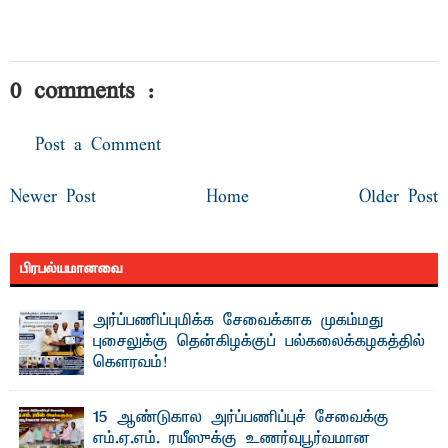
0 comments :
Post a Comment
Newer Post
Home
Older Post
பிரபல்யமானவை
அர்ப்பணிப்புமிக்க சேவைக்காக முகம்மது
புசைலுக்கு தென்கிழக்குப் பல்கலைக்கழகத்தில்
கௌரவம்!
தெ ன்கிழக்குப் பல்கலைக்கழகத்தின் கலை மற்றும் கலாசாரப்
பீடத்தின் கல்வி மற்றும் நிர்வாக வளர்ச்சியில் ...
15 ஆண்டுகால அர்ப்பணிப்புச் சேவைக்கு
எம்.ஏ.எம். ரயீஸுக்கு உணர்வுபூர்வமான