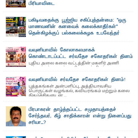
பிரியாவிடை
தெ ன்கிழக்குப் பல்கலைக்கழகத்தின் நிர்வாக பிரிவிலும்
பிரயோக விஞ்ஞான பீடத்திலும் 15 ஆண்டுகள் ...
பகிடிவதைக்கு பூஜ்ஜிய சகிப்புத்தன்மை: "ஒரு
மாணவனின் கனவைக் கலைக்காதீர்கள்" –
தென்கிழக்குப் பல்கலைக்கழக உபவேந்தர்
வலியுறுத்தல்
"ஒ ரு மாணவனின் அல்லது மாணவியின் கனவு என்னால்
வவுனியாவில் கோலாகலமாகக்
கலைக்கப்படாது" என்ற உறுதியை ஒவ்வொரு மாணவரும் ...
கொண்டாடப்பட்ட சர்வதேச சகோதரிகள் தினம்
புதிய அலை கலை வட்டத்தின் மகளிர் அணி
ஏற்பாட்டில் சமூகப் பணிகளுடன் சிறப்புற
நடைபெற்ற நிகழ்வு ச ர்வதேச ...
வவுனியாவில் சர்வதேச சகோதரிகள் தினம்!
புத்தகங்கள் அன்பளிப்பு, அத்தியாவசிய
பொருட்கள் வழங்கல், கவியரங்கம் மற்றும் கலை
நிகழ்ச்சிகளுடன் ...
பிரபாகரன் தாழ்த்தப்பட்ட சமுதாயத்தைச்
சேர்ந்தவர், கீழ் சாதிக்காரன் என்று நினைப்பது
சரியா..?
விடுதலைப் புலிகளின் தலைவர் பிரபாகரன் அவர்கள்
வெள்ளாளரல்லாதவர் என்பதால் அவர் தாழ்த்தப்பட்ட ...