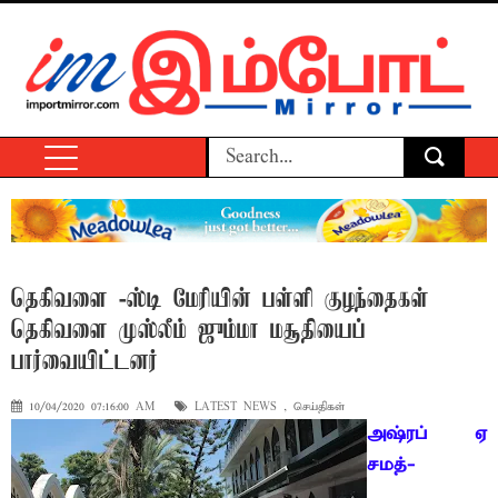
தெகிவளை -ஸ்டி மேரியின் பள்ளி குழந்தைகள்
தெகிவளை முஸ்லீம் ஜும்மா மசூதியைப்
பார்வையிட்டனர்
10/04/2020 07:16:00 AM
LATEST NEWS
,
செய்திகள்
அஷ்ரப் ஏ
சமத்-