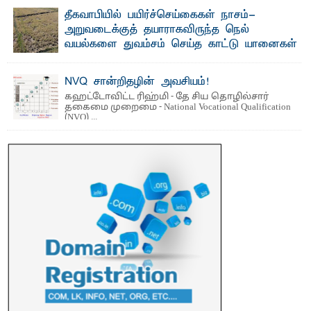
மற்றும் சிறப்புப் பரிசுகள்
தீகவாபியில் பயிர்ச்செய்கைகள் நாசம்-
எம்.வை. அமீர்- ஒ லுவிலில் அமைந்துள்ள தென்கிழக்குப்
அறுவடைக்குத் தயாராகவிருந்த நெல்
பல்கலைக்கழகத்தின் 18ஆவது பொதுப் பட்டமளிப்பு விழா ...
வயல்களை துவம்சம் செய்த காட்டு யானைகள்
பாறுக் ஷிஹான்- அ ம்பாறை மாவட்டத்தின் தீகவாபி
பிரதேசத்தில் அறுவடைக்குத் தயாரான நிலையில்
காணப்பட்ட பல ...
NVQ சான்றிதழின் அவசியம்!
கஹட்டோவிட்ட ரிஹ்மி - தே சிய தொழில்சார்
தகைமை முறைமை - National Vocational Qualification
(NVQ) ...