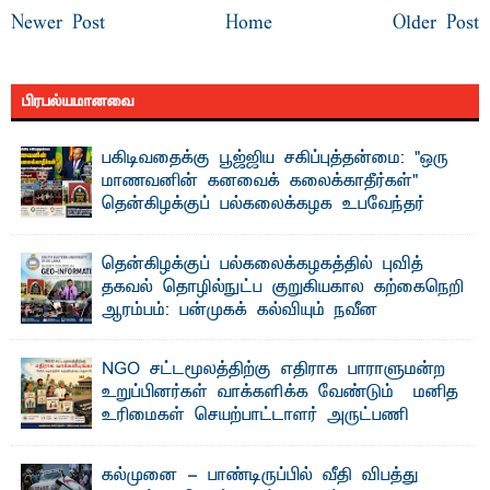
Newer Post
Home
Older Post
பிரபல்யமானவை
பகிடிவதைக்கு பூஜ்ஜிய சகிப்புத்தன்மை: "ஒரு
மாணவனின் கனவைக் கலைக்காதீர்கள்" –
தென்கிழக்குப் பல்கலைக்கழக உபவேந்தர்
வலியுறுத்தல்
"ஒ ரு மாணவனின் அல்லது மாணவியின் கனவு என்னால்
தென்கிழக்குப் பல்கலைக்கழகத்தில் புவித்
கலைக்கப்படாது" என்ற உறுதியை ஒவ்வொரு மாணவரும் ...
தகவல் தொழில்நுட்ப குறுகியகால கற்கைநெறி
ஆரம்பம்: பன்முகக் கல்வியும் நவீன
தொழில்நுட்பமும் காலத்தின் தேவை – பீடாதிபதி
பேராசிரியர் எம். எம். பாஸில்
NGO சட்டமூலத்திற்கு எதிராக பாராளுமன்ற
தெ ன்கிழக்குப் பல்கலைக்கழகத்தின் கலை மற்றும் கலாசார
உறுப்பினர்கள் வாக்களிக்க வேண்டும் – மனித
பீடத்தின் புவியியல் துறையினால் ...
உரிமைகள் செயற்பாட்டாளர் அருட்பணி
லூக்ஜோன் வேண்டுகோள்
ஜே. எப். காமிலா பேகம்- இ லங்கை அரசாங்கம் அரசுசாரா
கல்முனை - பாண்டிருப்பில் வீதி விபத்து
அமைப்புகள் (NGO) தொடர்பான புதிய சட்டமூலத்தை ...