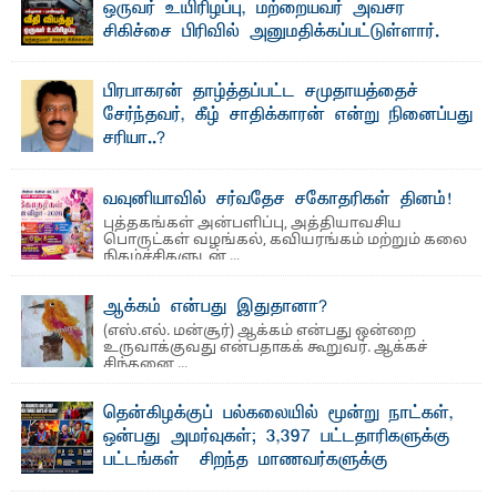
ஒருவர் உயிரிழப்பு, மற்றையவர் அவசர
சிகிச்சை பிரிவில் அனுமதிக்கப்பட்டுள்ளார்.
ஷனா- அ ம்பாறை மாவட்டம் கல்முனை ஆதார
வைத்தியசாலைக்கு அருகாமையில் உள்ள கல்முனை -
பாண்டிருப்பு ...
பிரபாகரன் தாழ்த்தப்பட்ட சமுதாயத்தைச்
சேர்ந்தவர், கீழ் சாதிக்காரன் என்று நினைப்பது
சரியா..?
விடுதலைப் புலிகளின் தலைவர் பிரபாகரன் அவர்கள்
வெள்ளாளரல்லாதவர் என்பதால் அவர் தாழ்த்தப்பட்ட ...
வவுனியாவில் சர்வதேச சகோதரிகள் தினம்!
புத்தகங்கள் அன்பளிப்பு, அத்தியாவசிய
பொருட்கள் வழங்கல், கவியரங்கம் மற்றும் கலை
நிகழ்ச்சிகளுடன் ...
ஆக்கம் என்பது இதுதானா?
(எஸ்.எல். மன்சூர்) ஆக்கம் என்பது ஒன்றை
உருவாக்குவது என்பதாகக் கூறுவர். ஆக்கச்
சிந்தனை ...
தென்கிழக்குப் பல்கலையில் மூன்று நாட்கள்,
ஒன்பது அமர்வுகள்; 3,397 பட்டதாரிகளுக்கு
பட்டங்கள் – சிறந்த மாணவர்களுக்கு
தங்கப்பதக்கங்கள், நினைவுப் பதக்கங்கள்