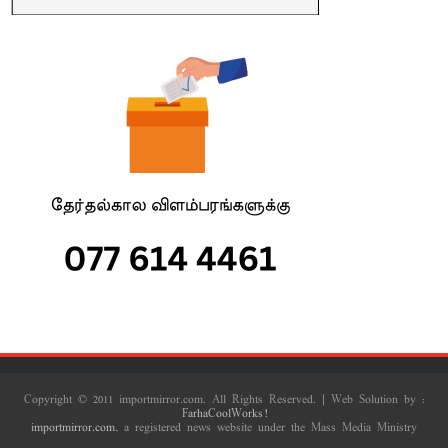
Copyright © 2011 importmirror.com. All Rights Reserved. | Web Solution by :
FarhaCoolWorks!
importmirror.com
, a registered news website under the Mass Media Ministry