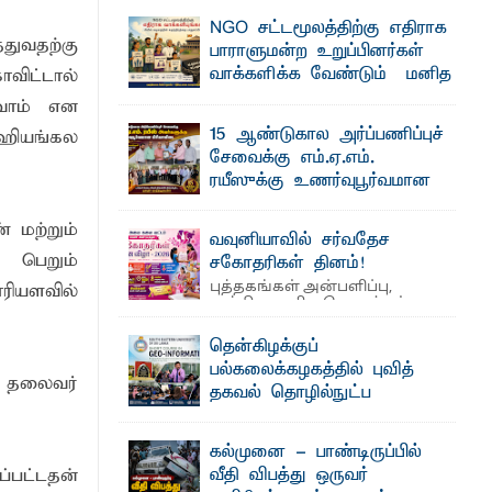
தெ ன்கிழக்குப் பல்கலைக்கழகத்தின் கலை
பாட்டாளர் அருட்பணி லூக்ஜோன்
NGO சட்டமூலத்திற்கு எதிராக
மற்றும் கலாசாரப் பீடத்தின் கல்வி மற்றும்
ுவதற்கு
நிர்வாக வளர்ச்சியில் ...
பாராளுமன்ற உறுப்பினர்கள்
வாக்களிக்க வேண்டும் – மனித
விட்டால்
உரிமைகள் செயற்பாட்டாளர்
க்கிள்கள் பறிமுதல்
வோம் என
அருட்பணி லூக்ஜோன் வேண்டுகோள்
15 ஆண்டுகால அர்ப்பணிப்புச்
ஹியங்கல
ல்வியும் நவீன தொழில்நுட்பமும்
ஜே. எப். காமிலா பேகம்- இ லங்கை
சேவைக்கு எம்.ஏ.எம்.
அரசாங்கம் அரசுசாரா அமைப்புகள் (NGO)
தொடர்பான புதிய சட்டமூலத்தை ...
ரயீஸுக்கு உணர்வுபூர்வமான
பிரியாவிடை
ட்டு யானைகள்
 மற்றும்
தெ ன்கிழக்குப் பல்கலைக்கழகத்தின்
வவுனியாவில் சர்வதேச
நிர்வாக பிரிவிலும் பிரயோக விஞ்ஞான
 பெறும்
பீடத்திலும் 15 ஆண்டுகள் ...
சகோதரிகள் தினம்!
புத்தகங்கள் அன்பளிப்பு,
ாரியளவில்
மாணவர்களுக்கு தங்கப்பதக்கங்கள்,
அத்தியாவசிய பொருட்கள்
வழங்கல், கவியரங்கம் மற்றும் கலை
நிகழ்ச்சிகளுடன் ...
தென்கிழக்குப்
பல்கலைக்கழகத்தில் புவித்
்டத்தில் ஆலோசனைக் கூட்டம்
 தலைவர்
தகவல் தொழில்நுட்ப
குறுகியகால கற்கைநெறி
ஆரம்பம்: பன்முகக் கல்வியும் நவீன
கல்முனை - பாண்டிருப்பில்
தொழில்நுட்பமும் காலத்தின் தேவை –
்பட்டதன்
வீதி விபத்து ஒருவர்
பீடாதிபதி பேராசிரியர் எம். எம். பாஸில்