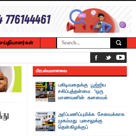
ெய்தியாளர்கள்
பிரபல்யமானவை
 உணவுகள் கைப்பற்றப்பட்டுக் அழிப்பு
பகிடிவதைக்கு பூஜ்ஜிய
 நீண்டகால தேவைக்கு தீர்வு காண
சகிப்புத்தன்மை: "ஒரு
மாணவனின் கனவைக்
கலைக்காதீர்கள்" –
தென்கிழக்குப் பல்கலைக்கழக உபவேந்தர்
்து
அர்ப்பணிப்புமிக்க சேவைக்காக
வலியுறுத்தல்
முகம்மது புசைலுக்கு
ைக்கழக உபவேந்தர் வலியுறுத்தல்
"ஒ ரு மாணவனின் அல்லது மாணவியின்
தென்கிழக்குப்
கனவு என்னால் கலைக்கப்படாது" என்ற
பட்டுள்ளார்.
உறுதியை ஒவ்வொரு மாணவரும் ...
பல்கலைக்கழகத்தில் கௌரவம்!