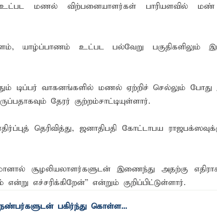
ர் உட்பட மணல் விற்பனையாளர்கள் பாரியளவில் மண்
் கழகத்தின் ரீஜென்சி டி20 பிளாஸ்ட் கிரிக்கெட் சுற்றுப்போட்டி 
ங்கி – பொலிஸார் இணைந்து அம்பாறையில் விசேட விழிப்புணர்வு
்தளம், யாழ்ப்பாணம் உட்பட பல்வேறு பகுதிகளிலும் இட
 முன்னிட்டு கர்ப்பிணி மற்றும் பாலூட்டும் தாய்மார்களுக்கான விழி
ும் டிப்பர் வாகனங்களில் மணல் ஏற்றிச் செல்லும் போது
தாகவும் தேரர் குற்றம்சாட்டியுள்ளார்.
ிர்ப்புத் தெரிவித்து, ஜனாதிபதி கோட்டாபய ராஜபக்ஸவுக
டுமானால் சூழலியலாளர்களுடன் இணைந்து அதற்கு எதிரா
்று எச்சரிக்கிறேன்” என்றும் குறிப்பிட்டுள்ளார்.