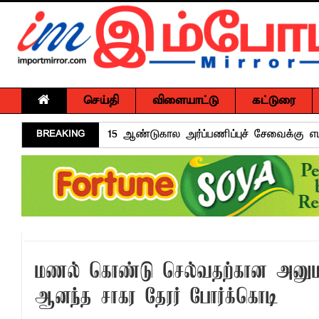
செய்தி
விளையாட்டு
கட்டுரை
BREAKING
15 ஆண்டுகால அர்ப்பணிப்புச் சேவைக்கு எம
அர்ப்பணிப்புமிக்க சேவைக்காக முகம்மது ப
சுகாதார விதிமுறைகளை மீறிய வியாபாரிகளுக
மாளிகைக்காட்டிற்கு நிரந்தர மாற்று மைய
ஒருமித்த நடவடிக்கைக்கு முஸ்தீபு
வவுனியாவில் சர்வதேச சகோதரிகள் தினம்!
மணல் கொண்டு செல்வதற்கான அனுமதிப
பகிடிவதைக்கு பூஜ்ஜிய சகிப்புத்தன்மை: "
ஆனந்த சாகர தேரர் போர்க்கொடி
கல்முனை - பாண்டிருப்பில் வீதி விபத்து ஒர