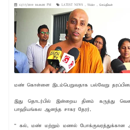
12/17/2019 04:46:00 PM
LATEST NEWS
,
Slider
,
செய்திகள்
NGO சட்டமூலத்திற்கு எதிராக பாராளுமன்ற
வேண்டுகோள்
அக்கரைப்பற்று பொலிஸ் பிரிவில் அதிரடிப்
தென்கிழக்குப் பல்கலைக்கழகத்தில் புவித் 
காலத்தின் தேவை – பீடாதிபதி பேராசிரியர் எம
தீகவாபியில் பயிர்ச்செய்கைகள் நாசம்- அ
தென்கிழக்குப் பல்கலைக்கழகத்திற்கு மேலு
தென்கிழக்குப் பல்கலையில் மூன்று நாட்கள்
மண் கொள்ளை இடம்பெறுவதாக பல்வேறு தரப்பினரும் 
நினைவுப் பதக்கங்கள் மற்றும் சிறப்புப் பரிசு
இலங்கை அஹ்திய்யா பாடசாலைகளின் 75ஆ
இது தொடர்பில் இன்றைய தினம் கருத்து வெள
தென்கிழக்குப் பல்கலைக்கழக ஊழியர் சங்கத
பாஹியங்கல ஆனந்த சாகர தேரர்,
வியப்பில் ஆழ்த்தும் விபூதி மலை! – கதிர்கா
“ கல், மண் மற்றும் மணல் போக்குவரத்துக்கான அன
சாய்ந்தமருது லீடர் அஸ்ரப் வித்தியாலயத்தில்