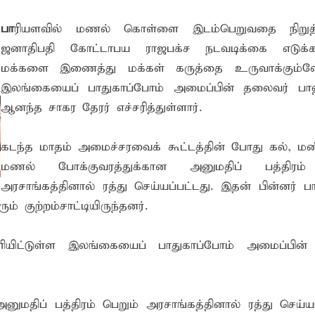
 உறுப்பினர்கள் வாக்களிக்க வேண்டும் – மனித உரிமைகள் செயற்
பா
ரியளவில் மணல் கொள்ளை இடம்பெறுவதை நிறுத்த
ஜனாதிபதி கோட்டாபய ராஜபக்ச நடவடிக்கை எடுக்கா
 போக்குவரத்துச் சோதனை- 187 வழக்குகள் பதிவு, 23 மோட்டார் சை
மக்களை இணைத்து மக்கள் கருத்தை உருவாக்கும்
இலங்கையைப் பாதுகாப்போம் அமைப்பின் தலைவர் பா
தகவல் தொழில்நுட்ப குறுகியகால கற்கைநெறி ஆரம்பம்: பன்முகக் க
ஆனந்த சாகர தேரர் எச்சரித்துள்ளார்.
். எம். பாஸில்
றுவடைக்குத் தயாராகவிருந்த நெல் வயல்களை துவம்சம் செய்த கா
கடந்த மாதம் அமைச்சரவைக் கூட்டத்தின் போது கல், மண்
ம் ஓர் பெருமை
மணல் போக்குவரத்துக்கான அனுமதிப் பத்திரம்
அரசாங்கத்தினால் ரத்து செய்யப்பட்டது. இதன் பின்னர் ப
, ஒன்பது அமர்வுகள்; 3,397 பட்டதாரிகளுக்கு பட்டங்கள் – சிறந்த 
குற்றம்சாட்டியிருந்தனர்.
கள்
வது ஆண்டு பவள விழா ஏற்பாடுகள் தொடர்பாக அம்பாறை மாவட
ியிட்டுள்ள இலங்கையைப் பாதுகாப்போம் அமைப்பின்
்தின் புதிய செயலாளராக நாபி எம். முஸ்னி பதவியேற்பு
மத்தின் மறைந்திருக்கும் அதிசயம்
ுமதிப் பத்திரம் பெறும் அரசாங்கத்தினால் ரத்து செய்யப
 சுற்றாடல் சார் செயற்பாட்டு முகாம்