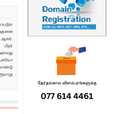
படும்
 அதனை
ஆவர்.
பிறர்
ல்லது
்தளமோ
ொண்டு
மாறு