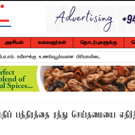
அரசியல்
கலைஞர்கள்
தொடர்புகளுக்கு
ச
்.ஏ.எம். ரயீஸுக்கு உணர்வுபூர்வமான பிரியாவிடை
ுசைலுக்கு தென்கிழக்குப் பல்கலைக்கழகத்தில் கௌரவம்!
்கு எதிராகச் சட்ட நடவடிக்கை! மனித நுகர்வுக்குப் பொருத்தமற்ற
வாடி அமைப்பது குறித்து விசேட ஆலோசனைக் கூட்டம் : மக்களின்
் பத்திரத்தை ரத்து செய்தமையை எதிர்த
ஒரு மாணவனின் கனவைக் கலைக்காதீர்கள்" – தென்கிழக்குப் பல்கல
ுவர் உயிரிழப்பு, மற்றையவர் அவசர சிகிச்சை பிரிவில் அனுமதிக்கப்