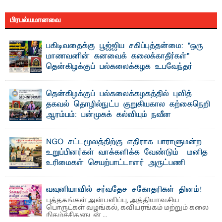
பிரபல்யமானவை
பகிடிவதைக்கு பூஜ்ஜிய சகிப்புத்தன்மை: "ஒரு
மாணவனின் கனவைக் கலைக்காதீர்கள்" –
தென்கிழக்குப் பல்கலைக்கழக உபவேந்தர்
வலியுறுத்தல்
"ஒ ரு மாணவனின் அல்லது மாணவியின் கனவு என்னால்
தென்கிழக்குப் பல்கலைக்கழகத்தில் புவித்
கலைக்கப்படாது" என்ற உறுதியை ஒவ்வொரு மாணவரும் ...
தகவல் தொழில்நுட்ப குறுகியகால கற்கைநெறி
ஆரம்பம்: பன்முகக் கல்வியும் நவீன
தொழில்நுட்பமும் காலத்தின் தேவை – பீடாதிபதி
பேராசிரியர் எம். எம். பாஸில்
NGO சட்டமூலத்திற்கு எதிராக பாராளுமன்ற
தெ ன்கிழக்குப் பல்கலைக்கழகத்தின் கலை மற்றும் கலாசார
உறுப்பினர்கள் வாக்களிக்க வேண்டும் – மனித
பீடத்தின் புவியியல் துறையினால் ...
உரிமைகள் செயற்பாட்டாளர் அருட்பணி
லூக்ஜோன் வேண்டுகோள்
ஜே. எப். காமிலா பேகம்- இ லங்கை அரசாங்கம் அரசுசாரா
வவுனியாவில் சர்வதேச சகோதரிகள் தினம்!
அமைப்புகள் (NGO) தொடர்பான புதிய சட்டமூலத்தை ...
புத்தகங்கள் அன்பளிப்பு, அத்தியாவசிய
பொருட்கள் வழங்கல், கவியரங்கம் மற்றும் கலை
நிகழ்ச்சிகளுடன் ...