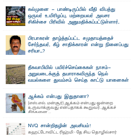
கல்முனை - பாண்டிருப்பில் வீதி விபத்து
ஒருவர் உயிரிழப்பு, மற்றையவர் அவசர
சிகிச்சை பிரிவில் அனுமதிக்கப்பட்டுள்ளார்.
ஷனா- அ ம்பாறை மாவட்டம் கல்முனை ஆதார
வைத்தியசாலைக்கு அருகாமையில் உள்ள கல்முனை -
பாண்டிருப்பு ...
பிரபாகரன் தாழ்த்தப்பட்ட சமுதாயத்தைச்
சேர்ந்தவர், கீழ் சாதிக்காரன் என்று நினைப்பது
சரியா..?
விடுதலைப் புலிகளின் தலைவர் பிரபாகரன் அவர்கள்
வெள்ளாளரல்லாதவர் என்பதால் அவர் தாழ்த்தப்பட்ட ...
தீகவாபியில் பயிர்ச்செய்கைகள் நாசம்-
அறுவடைக்குத் தயாராகவிருந்த நெல்
வயல்களை துவம்சம் செய்த காட்டு யானைகள்
பாறுக் ஷிஹான்- அ ம்பாறை மாவட்டத்தின் தீகவாபி
பிரதேசத்தில் அறுவடைக்குத் தயாரான நிலையில்
காணப்பட்ட பல ...
ஆக்கம் என்பது இதுதானா?
(எஸ்.எல். மன்சூர்) ஆக்கம் என்பது ஒன்றை
உருவாக்குவது என்பதாகக் கூறுவர். ஆக்கச்
சிந்தனை ...
NVQ சான்றிதழின் அவசியம்!
கஹட்டோவிட்ட ரிஹ்மி - தே சிய தொழில்சார்