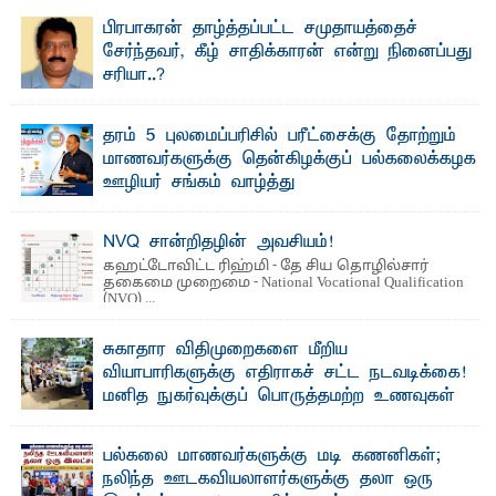
பிரபாகரன் தாழ்த்தப்பட்ட சமுதாயத்தைச்
சேர்ந்தவர், கீழ் சாதிக்காரன் என்று நினைப்பது
சரியா..?
விடுதலைப் புலிகளின் தலைவர் பிரபாகரன் அவர்கள்
வெள்ளாளரல்லாதவர் என்பதால் அவர் தாழ்த்தப்பட்ட ...
தரம் 5 புலமைப்பரிசில் பரீட்சைக்கு தோற்றும்
மாணவர்களுக்கு தென்கிழக்குப் பல்கலைக்கழக
ஊழியர் சங்கம் வாழ்த்து
த ரம் 5 புலமைப்பரிசில் பரீட்சைக்குத் தோற்றும்
தென்கிழக்குப் பல்கலைக்கழக ஊழியர்களின் அன்புப் ...
NVQ சான்றிதழின் அவசியம்!
கஹட்டோவிட்ட ரிஹ்மி - தே சிய தொழில்சார்
தகைமை முறைமை - National Vocational Qualification
(NVQ) ...
சுகாதார விதிமுறைகளை மீறிய
வியாபாரிகளுக்கு எதிராகச் சட்ட நடவடிக்கை!
மனித நுகர்வுக்குப் பொருத்தமற்ற உணவுகள்
கைப்பற்றப்பட்டுக் அழிப்பு
பாறுக் ஷிஹான்- க ல்முனை பொதுச் சந்தைப் பகுதியில்
பல்கலை மாணவர்களுக்கு மடி கணனிகள்;
சுகாதார விதிமுறைகளை மீறிச் செயற்பட்ட ...
நலிந்த ஊடகவியலாளர்களுக்கு தலா ஒரு