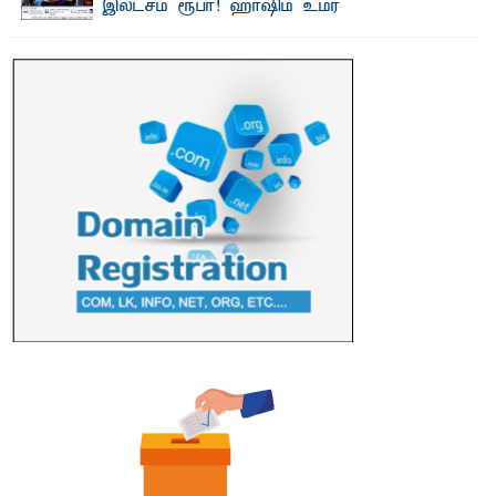
இலட்சம் ரூபா! ஹாஷிம் உமர்
பௌண்டேசனின் 24ஆவது கட்ட மடிக்கணினி
வழங்கும் திட்டம்
ப ல்கலைக்கழக மாணவர்களின் உயர்கல்வி வாய்ப்புகளை
மேம்படுத்தும் நோக்கில் ஹாஷிம் உமர் பௌண்டேசனால் ...