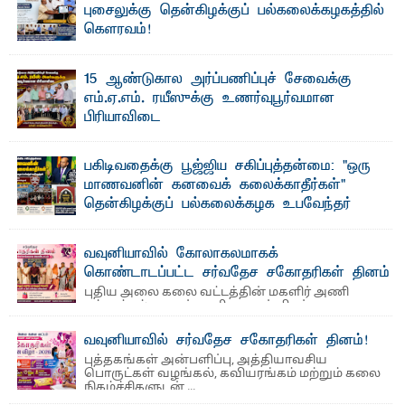
புசைலுக்கு தென்கிழக்குப் பல்கலைக்கழகத்தில்
கௌரவம்!
தெ ன்கிழக்குப் பல்கலைக்கழகத்தின் கலை மற்றும் கலாசாரப்
பீடத்தின் கல்வி மற்றும் நிர்வாக வளர்ச்சியில் ...
15 ஆண்டுகால அர்ப்பணிப்புச் சேவைக்கு
எம்.ஏ.எம். ரயீஸுக்கு உணர்வுபூர்வமான
பிரியாவிடை
தெ ன்கிழக்குப் பல்கலைக்கழகத்தின் நிர்வாக பிரிவிலும்
பிரயோக விஞ்ஞான பீடத்திலும் 15 ஆண்டுகள் ...
பகிடிவதைக்கு பூஜ்ஜிய சகிப்புத்தன்மை: "ஒரு
மாணவனின் கனவைக் கலைக்காதீர்கள்" –
தென்கிழக்குப் பல்கலைக்கழக உபவேந்தர்
வலியுறுத்தல்
"ஒ ரு மாணவனின் அல்லது மாணவியின் கனவு என்னால்
வவுனியாவில் கோலாகலமாகக்
கலைக்கப்படாது" என்ற உறுதியை ஒவ்வொரு மாணவரும் ...
கொண்டாடப்பட்ட சர்வதேச சகோதரிகள் தினம்
புதிய அலை கலை வட்டத்தின் மகளிர் அணி
ஏற்பாட்டில் சமூகப் பணிகளுடன் சிறப்புற
நடைபெற்ற நிகழ்வு ச ர்வதேச ...
வவுனியாவில் சர்வதேச சகோதரிகள் தினம்!
புத்தகங்கள் அன்பளிப்பு, அத்தியாவசிய
பொருட்கள் வழங்கல், கவியரங்கம் மற்றும் கலை
நிகழ்ச்சிகளுடன் ...