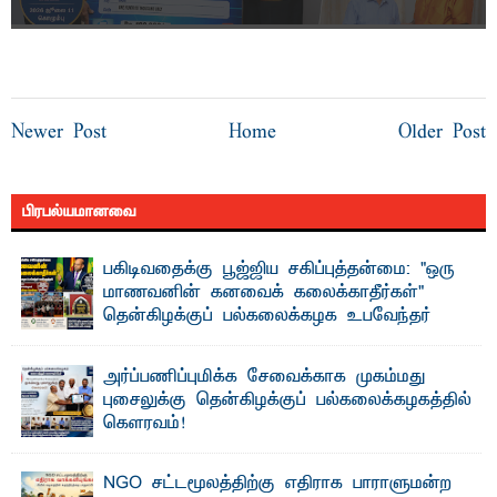
Newer Post
Home
Older Post
பிரபல்யமானவை
பகிடிவதைக்கு பூஜ்ஜிய சகிப்புத்தன்மை: "ஒரு
மாணவனின் கனவைக் கலைக்காதீர்கள்" –
தென்கிழக்குப் பல்கலைக்கழக உபவேந்தர்
வலியுறுத்தல்
"ஒ ரு மாணவனின் அல்லது மாணவியின் கனவு என்னால்
அர்ப்பணிப்புமிக்க சேவைக்காக முகம்மது
கலைக்கப்படாது" என்ற உறுதியை ஒவ்வொரு மாணவரும் ...
புசைலுக்கு தென்கிழக்குப் பல்கலைக்கழகத்தில்
கௌரவம்!
தெ ன்கிழக்குப் பல்கலைக்கழகத்தின் கலை மற்றும் கலாசாரப்
பீடத்தின் கல்வி மற்றும் நிர்வாக வளர்ச்சியில் ...
NGO சட்டமூலத்திற்கு எதிராக பாராளுமன்ற