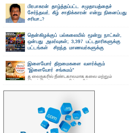
வைத்தியசாலைக்கு அருகாமையில் உள்ள கல்முனை -
பாண்டிருப்பு ...
பிரபாகரன் தாழ்த்தப்பட்ட சமுதாயத்தைச்
சேர்ந்தவர், கீழ் சாதிக்காரன் என்று நினைப்பது
சரியா..?
விடுதலைப் புலிகளின் தலைவர் பிரபாகரன் அவர்கள்
வெள்ளாளரல்லாதவர் என்பதால் அவர் தாழ்த்தப்பட்ட ...
தென்கிழக்குப் பல்கலையில் மூன்று நாட்கள்,
ஒன்பது அமர்வுகள்; 3,397 பட்டதாரிகளுக்கு
பட்டங்கள் – சிறந்த மாணவர்களுக்கு
தங்கப்பதக்கங்கள், நினைவுப் பதக்கங்கள்
மற்றும் சிறப்புப் பரிசுகள்
இளையோர் திறமைகளை வளர்க்கும்
எம்.வை. அமீர்- ஒ லுவிலில் அமைந்துள்ள தென்கிழக்குப்
"இளையோர் சங்கமம்"
பல்கலைக்கழகத்தின் 18ஆவது பொதுப் பட்டமளிப்பு விழா ...
த லைநகரில் நீண்டகாலமாக கலை மற்றும்
இலக்கியத் துறைகளில் தனித்துவமான
பணிகளை முன்னெடுத்து வரும் புதிய ...