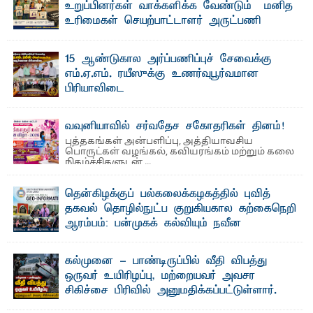
உறுப்பினர்கள் வாக்களிக்க வேண்டும் – மனித
உரிமைகள் செயற்பாட்டாளர் அருட்பணி
லூக்ஜோன் வேண்டுகோள்
ஜே. எப். காமிலா பேகம்- இ லங்கை அரசாங்கம் அரசுசாரா
15 ஆண்டுகால அர்ப்பணிப்புச் சேவைக்கு
அமைப்புகள் (NGO) தொடர்பான புதிய சட்டமூலத்தை ...
எம்.ஏ.எம். ரயீஸுக்கு உணர்வுபூர்வமான
பிரியாவிடை
தெ ன்கிழக்குப் பல்கலைக்கழகத்தின் நிர்வாக பிரிவிலும்
பிரயோக விஞ்ஞான பீடத்திலும் 15 ஆண்டுகள் ...
வவுனியாவில் சர்வதேச சகோதரிகள் தினம்!
புத்தகங்கள் அன்பளிப்பு, அத்தியாவசிய
பொருட்கள் வழங்கல், கவியரங்கம் மற்றும் கலை
நிகழ்ச்சிகளுடன் ...
தென்கிழக்குப் பல்கலைக்கழகத்தில் புவித்
தகவல் தொழில்நுட்ப குறுகியகால கற்கைநெறி
ஆரம்பம்: பன்முகக் கல்வியும் நவீன
தொழில்நுட்பமும் காலத்தின் தேவை – பீடாதிபதி
பேராசிரியர் எம். எம். பாஸில்
கல்முனை - பாண்டிருப்பில் வீதி விபத்து
தெ ன்கிழக்குப் பல்கலைக்கழகத்தின் கலை மற்றும் கலாசார
ஒருவர் உயிரிழப்பு, மற்றையவர் அவசர
பீடத்தின் புவியியல் துறையினால் ...
சிகிச்சை பிரிவில் அனுமதிக்கப்பட்டுள்ளார்.
ஷனா- அ ம்பாறை மாவட்டம் கல்முனை ஆதார