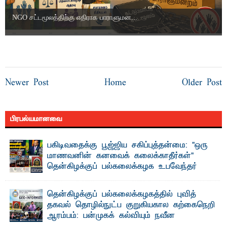
NGO சட்டமூலத்திற்கு எதிராக பாராளுமன...
Newer Post
Home
Older Post
பிரபல்யமானவை
பகிடிவதைக்கு பூஜ்ஜிய சகிப்புத்தன்மை: "ஒரு
மாணவனின் கனவைக் கலைக்காதீர்கள்" –
தென்கிழக்குப் பல்கலைக்கழக உபவேந்தர்
வலியுறுத்தல்
"ஒ ரு மாணவனின் அல்லது மாணவியின் கனவு என்னால்
தென்கிழக்குப் பல்கலைக்கழகத்தில் புவித்
கலைக்கப்படாது" என்ற உறுதியை ஒவ்வொரு மாணவரும் ...
தகவல் தொழில்நுட்ப குறுகியகால கற்கைநெறி
ஆரம்பம்: பன்முகக் கல்வியும் நவீன
தொழில்நுட்பமும் காலத்தின் தேவை – பீடாதிபதி