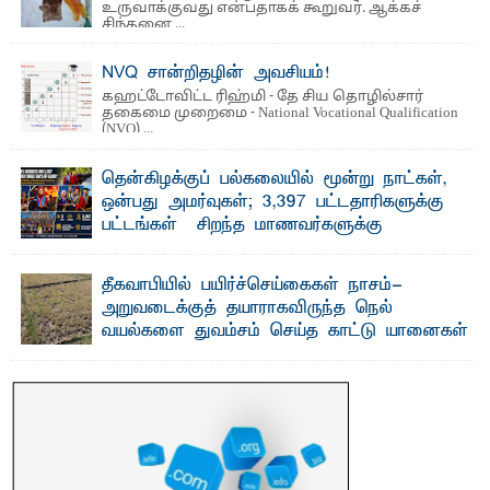
உருவாக்குவது என்பதாகக் கூறுவர். ஆக்கச்
சிந்தனை ...
NVQ சான்றிதழின் அவசியம்!
கஹட்டோவிட்ட ரிஹ்மி - தே சிய தொழில்சார்
தகைமை முறைமை - National Vocational Qualification
(NVQ) ...
தென்கிழக்குப் பல்கலையில் மூன்று நாட்கள்,
ஒன்பது அமர்வுகள்; 3,397 பட்டதாரிகளுக்கு
பட்டங்கள் – சிறந்த மாணவர்களுக்கு
தங்கப்பதக்கங்கள், நினைவுப் பதக்கங்கள்
மற்றும் சிறப்புப் பரிசுகள்
தீகவாபியில் பயிர்ச்செய்கைகள் நாசம்-
எம்.வை. அமீர்- ஒ லுவிலில் அமைந்துள்ள தென்கிழக்குப்
அறுவடைக்குத் தயாராகவிருந்த நெல்
பல்கலைக்கழகத்தின் 18ஆவது பொதுப் பட்டமளிப்பு விழா ...
வயல்களை துவம்சம் செய்த காட்டு யானைகள்
பாறுக் ஷிஹான்- அ ம்பாறை மாவட்டத்தின் தீகவாபி
பிரதேசத்தில் அறுவடைக்குத் தயாரான நிலையில்
காணப்பட்ட பல ...