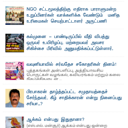
பேராசிரியர் எம். எம். பாஸில்
NGO சட்டமூலத்திற்கு எதிராக பாராளுமன்ற
தெ ன்கிழக்குப் பல்கலைக்கழகத்தின் கலை மற்றும் கலாசார
உறுப்பினர்கள் வாக்களிக்க வேண்டும் – மனித
பீடத்தின் புவியியல் துறையினால் ...
உரிமைகள் செயற்பாட்டாளர் அருட்பணி
லூக்ஜோன் வேண்டுகோள்
ஜே. எப். காமிலா பேகம்- இ லங்கை அரசாங்கம் அரசுசாரா
கல்முனை - பாண்டிருப்பில் வீதி விபத்து
அமைப்புகள் (NGO) தொடர்பான புதிய சட்டமூலத்தை ...
ஒருவர் உயிரிழப்பு, மற்றையவர் அவசர
சிகிச்சை பிரிவில் அனுமதிக்கப்பட்டுள்ளார்.
ஷனா- அ ம்பாறை மாவட்டம் கல்முனை ஆதார
வைத்தியசாலைக்கு அருகாமையில் உள்ள கல்முனை -
பாண்டிருப்பு ...
வவுனியாவில் சர்வதேச சகோதரிகள் தினம்!
புத்தகங்கள் அன்பளிப்பு, அத்தியாவசிய
பொருட்கள் வழங்கல், கவியரங்கம் மற்றும் கலை
நிகழ்ச்சிகளுடன் ...
பிரபாகரன் தாழ்த்தப்பட்ட சமுதாயத்தைச்
சேர்ந்தவர், கீழ் சாதிக்காரன் என்று நினைப்பது
சரியா..?
விடுதலைப் புலிகளின் தலைவர் பிரபாகரன் அவர்கள்
வெள்ளாளரல்லாதவர் என்பதால் அவர் தாழ்த்தப்பட்ட ...
ஆக்கம் என்பது இதுதானா?
(எஸ்.எல். மன்சூர்) ஆக்கம் என்பது ஒன்றை