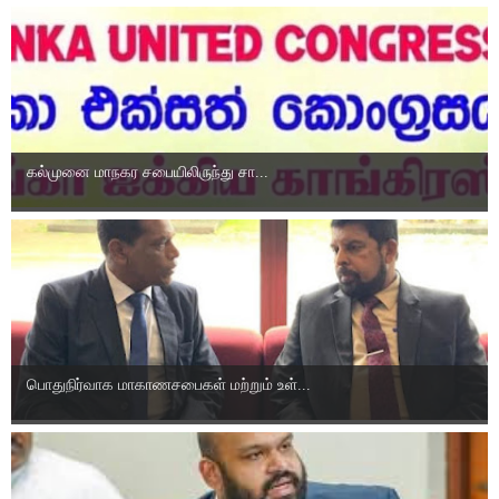
க‌ல்முனை மாந‌க‌ர‌ ச‌பையிலிருந்து சா...
பொதுநிர்வாக மாகாணசபைகள் மற்றும் உள்...