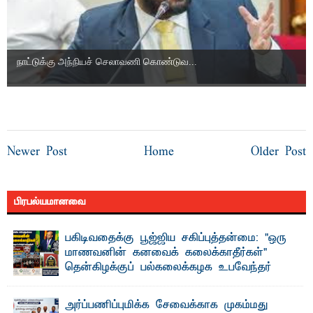
நாட்டுக்கு அந்நியச் செலாவணி கொண்டுவ...
Newer Post
Home
Older Post
பிரபல்யமானவை
பகிடிவதைக்கு பூஜ்ஜிய சகிப்புத்தன்மை: "ஒரு
மாணவனின் கனவைக் கலைக்காதீர்கள்" –
தென்கிழக்குப் பல்கலைக்கழக உபவேந்தர்
வலியுறுத்தல்
"ஒ ரு மாணவனின் அல்லது மாணவியின் கனவு என்னால்
அர்ப்பணிப்புமிக்க சேவைக்காக முகம்மது
கலைக்கப்படாது" என்ற உறுதியை ஒவ்வொரு மாணவரும் ...