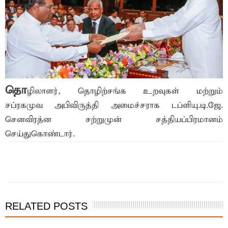
தொ
ழிலாளர், தொழிற்சங்க உறவுகள் மற்றும்
சப்ரகமுவ அபிவிருத்தி அமைச்சராக
டப்ளியு.டி.ஜே.
செனவிரத்ன சற்றுமுன் சத்தியப்பிரமானம்
செய்துகொண்டார்.
இந்த செய்தியை நண்பர்களுடன் பகிர்ந்து கொள்ள...
RELATED POSTS