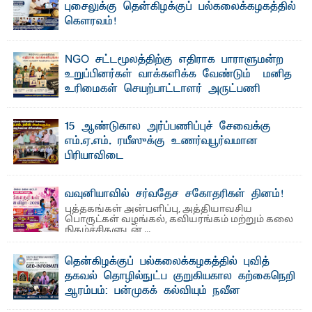
புசைலுக்கு தென்கிழக்குப் பல்கலைக்கழகத்தில்
கௌரவம்!
தெ ன்கிழக்குப் பல்கலைக்கழகத்தின் கலை மற்றும் கலாசாரப்
பீடத்தின் கல்வி மற்றும் நிர்வாக வளர்ச்சியில் ...
NGO சட்டமூலத்திற்கு எதிராக பாராளுமன்ற
உறுப்பினர்கள் வாக்களிக்க வேண்டும் – மனித
உரிமைகள் செயற்பாட்டாளர் அருட்பணி
லூக்ஜோன் வேண்டுகோள்
ஜே. எப். காமிலா பேகம்- இ லங்கை அரசாங்கம் அரசுசாரா
15 ஆண்டுகால அர்ப்பணிப்புச் சேவைக்கு
அமைப்புகள் (NGO) தொடர்பான புதிய சட்டமூலத்தை ...
எம்.ஏ.எம். ரயீஸுக்கு உணர்வுபூர்வமான
பிரியாவிடை
தெ ன்கிழக்குப் பல்கலைக்கழகத்தின் நிர்வாக பிரிவிலும்
பிரயோக விஞ்ஞான பீடத்திலும் 15 ஆண்டுகள் ...
வவுனியாவில் சர்வதேச சகோதரிகள் தினம்!
புத்தகங்கள் அன்பளிப்பு, அத்தியாவசிய
பொருட்கள் வழங்கல், கவியரங்கம் மற்றும் கலை
நிகழ்ச்சிகளுடன் ...
தென்கிழக்குப் பல்கலைக்கழகத்தில் புவித்
தகவல் தொழில்நுட்ப குறுகியகால கற்கைநெறி
ஆரம்பம்: பன்முகக் கல்வியும் நவீன
தொழில்நுட்பமும் காலத்தின் தேவை – பீடாதிபதி