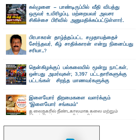
பேராசிரியர் எம். எம். பாஸில்
கல்முனை - பாண்டிருப்பில் வீதி விபத்து
தெ ன்கிழக்குப் பல்கலைக்கழகத்தின் கலை மற்றும் கலாசார
ஒருவர் உயிரிழப்பு, மற்றையவர் அவசர
பீடத்தின் புவியியல் துறையினால் ...
சிகிச்சை பிரிவில் அனுமதிக்கப்பட்டுள்ளார்.
ஷனா- அ ம்பாறை மாவட்டம் கல்முனை ஆதார
வைத்தியசாலைக்கு அருகாமையில் உள்ள கல்முனை -
பாண்டிருப்பு ...
பிரபாகரன் தாழ்த்தப்பட்ட சமுதாயத்தைச்
சேர்ந்தவர், கீழ் சாதிக்காரன் என்று நினைப்பது
சரியா..?
விடுதலைப் புலிகளின் தலைவர் பிரபாகரன் அவர்கள்
வெள்ளாளரல்லாதவர் என்பதால் அவர் தாழ்த்தப்பட்ட ...
தென்கிழக்குப் பல்கலையில் மூன்று நாட்கள்,
ஒன்பது அமர்வுகள்; 3,397 பட்டதாரிகளுக்கு
பட்டங்கள் – சிறந்த மாணவர்களுக்கு
தங்கப்பதக்கங்கள், நினைவுப் பதக்கங்கள்
மற்றும் சிறப்புப் பரிசுகள்
இளையோர் திறமைகளை வளர்க்கும்
எம்.வை. அமீர்- ஒ லுவிலில் அமைந்துள்ள தென்கிழக்குப்
"இளையோர் சங்கமம்"
பல்கலைக்கழகத்தின் 18ஆவது பொதுப் பட்டமளிப்பு விழா ...
த லைநகரில் நீண்டகாலமாக கலை மற்றும்
இலக்கியத் துறைகளில் தனித்துவமான
பணிகளை முன்னெடுத்து வரும் புதிய ...