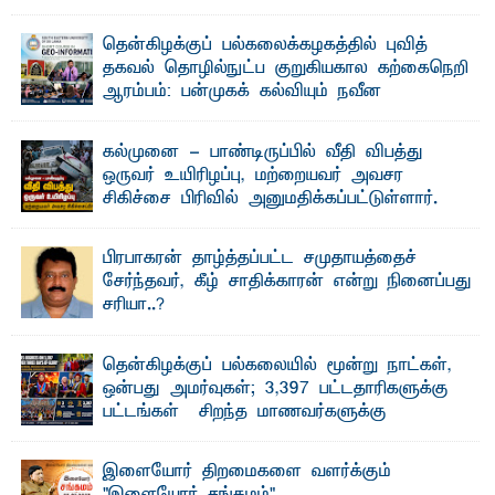
தென்கிழக்குப் பல்கலைக்கழகத்தில் புவித்
தகவல் தொழில்நுட்ப குறுகியகால கற்கைநெறி
ஆரம்பம்: பன்முகக் கல்வியும் நவீன
தொழில்நுட்பமும் காலத்தின் தேவை – பீடாதிபதி
பேராசிரியர் எம். எம். பாஸில்
கல்முனை - பாண்டிருப்பில் வீதி விபத்து
தெ ன்கிழக்குப் பல்கலைக்கழகத்தின் கலை மற்றும் கலாசார
ஒருவர் உயிரிழப்பு, மற்றையவர் அவசர
பீடத்தின் புவியியல் துறையினால் ...
சிகிச்சை பிரிவில் அனுமதிக்கப்பட்டுள்ளார்.
ஷனா- அ ம்பாறை மாவட்டம் கல்முனை ஆதார
வைத்தியசாலைக்கு அருகாமையில் உள்ள கல்முனை -
பாண்டிருப்பு ...
பிரபாகரன் தாழ்த்தப்பட்ட சமுதாயத்தைச்
சேர்ந்தவர், கீழ் சாதிக்காரன் என்று நினைப்பது
சரியா..?
விடுதலைப் புலிகளின் தலைவர் பிரபாகரன் அவர்கள்
வெள்ளாளரல்லாதவர் என்பதால் அவர் தாழ்த்தப்பட்ட ...
தென்கிழக்குப் பல்கலையில் மூன்று நாட்கள்,
ஒன்பது அமர்வுகள்; 3,397 பட்டதாரிகளுக்கு
பட்டங்கள் – சிறந்த மாணவர்களுக்கு
தங்கப்பதக்கங்கள், நினைவுப் பதக்கங்கள்
மற்றும் சிறப்புப் பரிசுகள்
இளையோர் திறமைகளை வளர்க்கும்
எம்.வை. அமீர்- ஒ லுவிலில் அமைந்துள்ள தென்கிழக்குப்