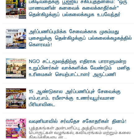
பகிடிவதைக்கு பூஜ்ஜிய சகிப்புத்தன்மை: "ஒரு
மாணவனின் கனவைக் கலைக்காதீர்கள்" –
தென்கிழக்குப் பல்கலைக்கழக உபவேந்தர்
வலியுறுத்தல்
"ஒ ரு மாணவனின் அல்லது மாணவியின் கனவு என்னால்
அர்ப்பணிப்புமிக்க சேவைக்காக முகம்மது
கலைக்கப்படாது" என்ற உறுதியை ஒவ்வொரு மாணவரும் ...
புசைலுக்கு தென்கிழக்குப் பல்கலைக்கழகத்தில்
கௌரவம்!
தெ ன்கிழக்குப் பல்கலைக்கழகத்தின் கலை மற்றும் கலாசாரப்
பீடத்தின் கல்வி மற்றும் நிர்வாக வளர்ச்சியில் ...
NGO சட்டமூலத்திற்கு எதிராக பாராளுமன்ற
உறுப்பினர்கள் வாக்களிக்க வேண்டும் – மனித
உரிமைகள் செயற்பாட்டாளர் அருட்பணி
லூக்ஜோன் வேண்டுகோள்
ஜே. எப். காமிலா பேகம்- இ லங்கை அரசாங்கம் அரசுசாரா
15 ஆண்டுகால அர்ப்பணிப்புச் சேவைக்கு
அமைப்புகள் (NGO) தொடர்பான புதிய சட்டமூலத்தை ...
எம்.ஏ.எம். ரயீஸுக்கு உணர்வுபூர்வமான
பிரியாவிடை
தெ ன்கிழக்குப் பல்கலைக்கழகத்தின் நிர்வாக பிரிவிலும்
பிரயோக விஞ்ஞான பீடத்திலும் 15 ஆண்டுகள் ...
வவுனியாவில் சர்வதேச சகோதரிகள் தினம்!
புத்தகங்கள் அன்பளிப்பு, அத்தியாவசிய
பொருட்கள் வழங்கல், கவியரங்கம் மற்றும் கலை
நிகழ்ச்சிகளுடன் ...