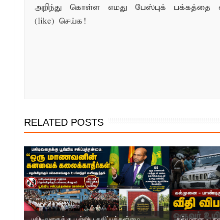
அறிந்து கொள்ள எமது பேஸ்புக் பக்கத்தை 
(like) செய்க!
RELATED POSTS
பகிடிவதைக்கு பூஜ்ஜிய சகிப்புத்தன்மை...
கல்முனை - பாண்ட