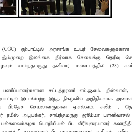
்றும் தயாராக உள்ளேன் கல்வியின் மூலம் மாணவர்களின் எதிர்
் (CGC) ஏற்பாட்டில் அரசாங்க உயர் சேவைகளுக்கான 
ம், இம்முறை இலங்கை நிர்வாக சேவைக்கு தெரிவு செய
வும் சாய்ந்தமருது தனியார் மண்டபத்தில் (28) சன
பணிப்பாளர்களான சட்டத்தரணி எம்.ஐ.எம். றிஸ்வான், ரீ.
ற்பாட்டில் இடம்பெற்ற இந்த நிகழ்வில் அதிதிகளாக அமைச்
ு பிரதேச செயலாளருமான ஏ.எல்.எம். சலீம் , தென்
் ரமீஸ் அபூபக்கர், சாய்ந்தமருது ஜூம்மா பள்ளிவாசல
்கு பல்கலைக்கழக பொறியியல் பீட விரிவுரையாளர் கலாநித
 சமுர்த்தி தலைமைப் பீட முகாமையாளர் ஏ.சி.எம். நஜீம்