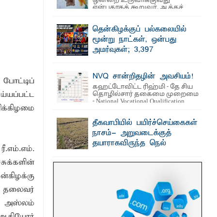
ஒன்றை உருவாக்குவது
என்பதாகக் கூறுவர். ஆக்கச்
சிந்தனை ...
தென்கிழக்குப் பல்கலையில்
காலம் உள்ளது - கல்முனை மாநகரசபை
மூன்று நாட்கள், ஒன்பது
அமர்வுகள்; 3,397
பட்டதாரிகளுக்கு பட்டங்கள் –
சிறந்த மாணவர்களுக்கு
NVQ சான்றிதழின் அவசியம்!
தங்கப்பதக்கங்கள், நினைவுப் பதக்கங்கள்
போட்டிப்
கஹட்டோவிட்ட ரிஹ்மி - தே சிய
மற்றும் சிறப்புப் பரிசுகள்
்யப்பட்ட
தொழில்சார் தகைமை முறைமை
எம்.வை. அமீர்- ஒ லுவிலில் அமைந்துள்ள
- National Vocational Qualification
ிக்கிழமை
தென்கிழக்குப் பல்கலைக்கழகத்தின்
(NVQ) ...
18ஆவது பொதுப் பட்டமளிப்பு விழா ...
தீகவாபியில் பயிர்ச்செய்கைகள்
நாசம்- அறுவடைக்குத்
தயாராகவிருந்த நெல்
எம்.எம்.
வயல்களை துவம்சம் செய்த
சுக்களின்
காட்டு யானைகள்
பாறுக் ஷிஹான்- அ ம்பாறை மாவட்டத்தின்
கிழக்கு
தீகவாபி பிரதேசத்தில் அறுவடைக்குத்
் தலைவர்
தயாரான நிலையில் காணப்பட்ட பல ...
ி அஸ்லம்
 ஆகியோர்