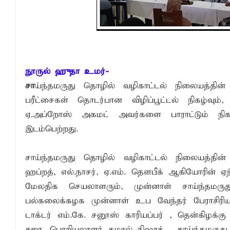
எச்சரிக்கை!
என்னால் முடிந்த வரை கல்விக்கு உதவ என
முன்னாள் பிரதி முதல்வர் ரஹ்மத் மன்சூர்
நூருல் ஹுதா உமர்-
சா
ய்ந்தமருது தொழில் வழிகாட்டல் நிலையத்தின
பரீட்சைகள் தொடர்பான விழிப்பூட்டல் நிகழ்வு
ஏ.அப்றோஸ் அகமட் அவர்களை பாராட்டும் நிகழ்
இடம்பெற்றது.
சாய்ந்தமருது தொழில் வழிகாட்டல் நிலையத்தின் 
ஹப்றத், எல்.நாசர், ஏ.எம். தெளபீக் ஆகியோரின் ஏ
மேலதிக செயலாளரும், முன்னாள் சாய்ந்தமருத
பல்கலைக்கழக முன்னாள் உப வேந்தர் பேராசிரியர
டாக்டர் எம்.கே. சனூஸ் காரியப்பர் , தென்கிழக
சஜா, பொறியலாளர் கமால் நிஷாத் , சாய்ந்தமருது