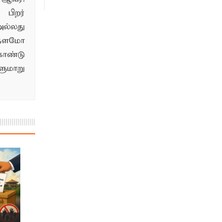
பிறர்
ல்லது
்தளமோ
ொண்டு
மாறு
.