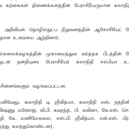
வ கற்கைகள் திணைக்களத்தின் பேராசிரியருமான கலாநித
் அறிவியல் தொழில்நுட்ப நிறுவனத்தின் ஆசோசியேட் பேர
வதான உரையை ஆற்றினார்.
லைக்கழகத்தின் முகாமைத்துவ வர்த்தக பீடத்தின் பேர
த்துடன் நன்றியுரை பேராசிரியர் கலாநிதி சல்பியா உ
சின்னங்களும் வழங்கப்பட்டன.
ழனிவேலு, கலாநிதி டி. ஸ்ரீவித்யா, கலாநிதி எஸ். நந்தி
ஷ்ணு மனோஜ், வி.பி. கவுரந்த், பி. கவினா, கே.எஸ். சௌ
 கே. மணிமேகலை, எஸ்.பி. ஸ்ரீவித்யா, என்.எஸ். பிர
தந்து கலந்துகொண்டனர்.