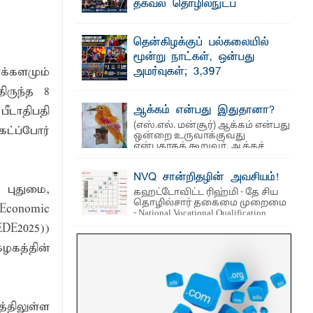
தொடர்பான புதிய சட்டமூலத்தை ...
தகவல் தொழில்நுட்ப
்டத்தில் ஆலோசனைக் கூட்டம்
குறுகியகால கற்கைநெறி
ஆரம்பம்: பன்முகக் கல்வியும் நவீன
தென்கிழக்குப் பல்கலையில்
தொழில்நுட்பமும் காலத்தின் தேவை –
மூன்று நாட்கள், ஒன்பது
பீடாதிபதி பேராசிரியர் எம். எம். பாஸில்
அமர்வுகள்; 3,397
க்களமும்
தெ ன்கிழக்குப் பல்கலைக்கழகத்தின் கலை
ாழ்த்து
பட்டதாரிகளுக்கு பட்டங்கள் –
மற்றும் கலாசார பீடத்தின் புவியியல்
ிருந்த 8
துறையினால் ...
சிறந்த மாணவர்களுக்கு
ஆக்கம் என்பது இதுதானா?
ீடாதிபதி
தங்கப்பதக்கங்கள், நினைவுப் பதக்கங்கள்
(எஸ்.எல். மன்சூர்) ஆக்கம் என்பது
மற்றும் சிறப்புப் பரிசுகள்
ட்ப்போர்
ஒன்றை உருவாக்குவது
எம்.வை. அமீர்- ஒ லுவிலில் அமைந்துள்ள
என்பதாகக் கூறுவர். ஆக்கச்
தென்கிழக்குப் பல்கலைக்கழகத்தின்
சிந்தனை ...
18ஆவது பொதுப் பட்டமளிப்பு விழா ...
NVQ சான்றிதழின் அவசியம்!
 புதுமை,
கஹட்டோவிட்ட ரிஹ்மி - தே சிய
தொழில்சார் தகைமை முறைமை
Economic
- National Vocational Qualification
(NVQ) ...
DE–2025))
ழகத்தின்
்திலுள்ள