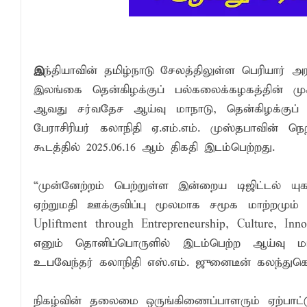
இலங்கை அஹ்திய்யா பாடசாலைகளின் 75ஆ
தென்கிழக்குப் பல்கலைக்கழக ஊழியர் சங்கத
சட்டத்தின் ஆட்சியே பொருளாதார நல்வாழ்வ
இ
ந்தியாவின் தமிழ்நாடு சேலத்திலுள்ள பெரியார்
தரம் 5 புலமைப்பரிசில் பரீட்சைக்கு தோற்ற
இலங்கை தென்கிழக்குப் பல்கலைக்கழகத்தின் மு
ஆவது சர்வதேச ஆய்வு மாநாடு, தென்கிழக்குப் ப
பேராசிரியர் கலாநிதி ஏ.எம்.எம். முஸ்தபாவின் ந
கூடத்தில் 2025.06.16 ஆம் திகதி இடம்பெற்றது.
“முன்னேற்றம் பெற்றுள்ள இன்றைய டிஜிட்டல் யு
ஏற்றுமதி ஊக்குவிப்பு மூலமாக சமூக மாற்றமும் 
Upliftment through Entrepreneurship, Culture, Inn
எனும் தொனிப்பொருளில் இடம்பெற்ற ஆய்வு மாநா
உபவேந்தர் கலாநிதி எஸ்.எம். ஜுனைடீன் கலந்துக
நிகழ்வின் தலைமை ஒருங்கிணைப்பாளரும் ஏற்பாட்ட