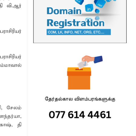
ி வி.ஆர்
ாசிரியர்
ாசிரியர்
ம்மாவால்
னி, சேலம்
ந்தர்யா,
காஷ், தி