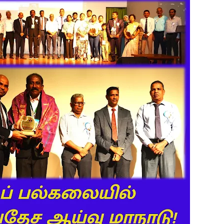
ஒரு மாணவனின் கனவைக் கலைக்காதீர்கள்" – தென்கிழக்குப் பல்கல
ுவர் உயிரிழப்பு, மற்றையவர் அவசர சிகிச்சை பிரிவில் அனுமதிக்கப்
 உறுப்பினர்கள் வாக்களிக்க வேண்டும் – மனித உரிமைகள் செயற்
 போக்குவரத்துச் சோதனை- 187 வழக்குகள் பதிவு, 23 மோட்டார் சை
தகவல் தொழில்நுட்ப குறுகியகால கற்கைநெறி ஆரம்பம்: பன்முகக் க
். எம். பாஸில்
றுவடைக்குத் தயாராகவிருந்த நெல் வயல்களை துவம்சம் செய்த கா
ம் ஓர் பெருமை
, ஒன்பது அமர்வுகள்; 3,397 பட்டதாரிகளுக்கு பட்டங்கள் – சிறந்த 
கள்