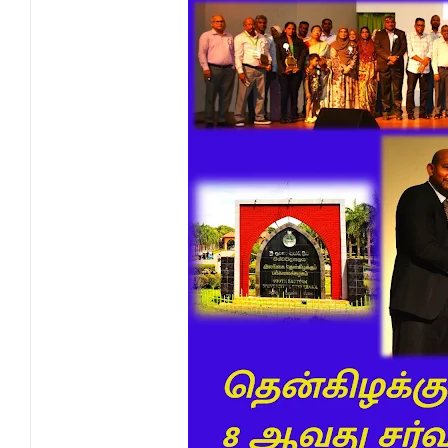
ஒருமித்த நடவடிக்கைக்கு முஸ்தீபு
வவுனியாவில் சர்வதேச சகோதரிகள் தினம்!
பகிடிவதைக்கு பூஜ்ஜிய சகிப்புத்தன்மை: "
கல்முனை - பாண்டிருப்பில் வீதி விபத்து ஒர
NGO சட்டமூலத்திற்கு எதிராக பாராளுமன்ற
வேண்டுகோள்
அக்கரைப்பற்று பொலிஸ் பிரிவில் அதிரடிப்
தென்கிழக்குப் பல்கலைக்கழகத்தில் புவித் 
காலத்தின் தேவை – பீடாதிபதி பேராசிரியர் எம
தீகவாபியில் பயிர்ச்செய்கைகள் நாசம்- அ
தென்கிழக்குப் பல்கலைக்கழகத்திற்கு மேலு
தென்கிழக்குப் பல்கலையில் மூன்று நாட்கள்
நினைவுப் பதக்கங்கள் மற்றும் சிறப்புப் பரிசு