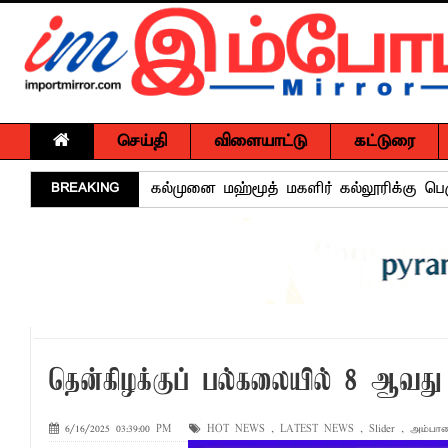
செய்தி
விளையாட்டு
கட்டுரை
BREAKING
கல்முனை மஹ்மூத் மகளிர் கல்லூரிக்கு ப
பல்கலை மாணவர்களுக்கு மடி கணனிகள்; 
மடிக்கணினி வழங்கும் திட்டம்
சாய்ந்தமருதில் தாய்ப்பால் ஊட்டல் வாரத்தை
15 ஆண்டுகால அர்ப்பணிப்புச் சேவைக்கு எம
அர்ப்பணிப்புமிக்க சேவைக்காக முகம்மது ப
தென்கிழக்குப் பல்கலையில் 8 ஆவது
சுகாதார விதிமுறைகளை மீறிய வியாபாரிகளுக
மாளிகைக்காட்டிற்கு நிரந்தர மாற்று மைய
6/16/2025 03:39:00 PM
HOT NEWS
,
LATEST NEWS
,
Slider
,
அம்பா