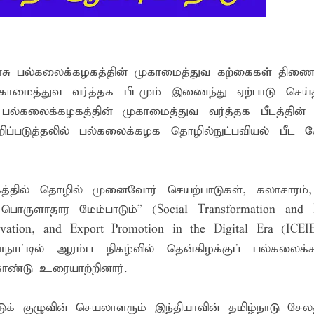
வது ஆண்டு பவள விழா ஏற்பாடுகள் தொடர்பாக அம்பாறை மாவட
்தின் புதிய செயலாளராக நாபி எம். முஸ்னி பதவியேற்பு
ின் நுழைவாயில்!
 அரசு பல்கலைக்கழகத்தின் முகாமைத்துவ கற்கைகள் திணை
ும் மாணவர்களுக்கு தென்கிழக்குப் பல்கலைக்கழக ஊழியர் சங்கம் வ
காமைத்துவ வர்த்தக பீடமும் இணைந்து ஏற்பாடு செய்த
ல்கலைக்கழகத்தின் முகாமைத்துவ வர்த்தக பீடத்தின் ப
ெறிப்படுத்தலில் பல்கலைக்கழக தொழில்நுட்பவியல் பீட கே
கத்தில் தொழில் முனைவோர் செயற்பாடுகள், கலாசாரம்,
பொருளாதார மேம்பாடும்” (Social Transformation and 
ovation, and Export Promotion in the Digital Era (ICEIE
ட்டில் ஆரம்ப நிகழ்வில் தென்கிழக்குப் பல்கலைக்க
ொண்டு உரையாற்றினார்.
ுக் குழுவின் செயலாளரும் இந்தியாவின் தமிழ்நாடு சேலத