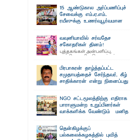
தெ ன்கிழக்குப் பல்கலைக்கழகத்தின் கலை
15 ஆண்டுகால அர்ப்பணிப்புச்
மற்றும் கலாசாரப் பீடத்தின் கல்வி மற்றும்
நிர்வாக வளர்ச்சியில் ...
சேவைக்கு எம்.ஏ.எம்.
ரயீஸுக்கு உணர்வுபூர்வமான
ைக்கழக உபவேந்தர் வலியுறுத்தல்
பிரியாவிடை
பட்டுள்ளார்.
தெ ன்கிழக்குப் பல்கலைக்கழகத்தின்
வவுனியாவில் சர்வதேச
நிர்வாக பிரிவிலும் பிரயோக விஞ்ஞான
பீடத்திலும் 15 ஆண்டுகள் ...
சகோதரிகள் தினம்!
பாட்டாளர் அருட்பணி லூக்ஜோன்
புத்தகங்கள் அன்பளிப்பு,
அத்தியாவசிய பொருட்கள்
வழங்கல், கவியரங்கம் மற்றும் கலை
நிகழ்ச்சிகளுடன் ...
க்கிள்கள் பறிமுதல்
பிரபாகரன் தாழ்த்தப்பட்ட
சமுதாயத்தைச் சேர்ந்தவர், கீழ்
ல்வியும் நவீன தொழில்நுட்பமும்
சாதிக்காரன் என்று நினைப்பது
சரியா..?
விடுதலைப் புலிகளின் தலைவர் பிரபாகரன்
NGO சட்டமூலத்திற்கு எதிராக
ட்டு யானைகள்
அவர்கள் வெள்ளாளரல்லாதவர் என்பதால்
அவர் தாழ்த்தப்பட்ட ...
பாராளுமன்ற உறுப்பினர்கள்
வாக்களிக்க வேண்டும் – மனித
உரிமைகள் செயற்பாட்டாளர்
மாணவர்களுக்கு தங்கப்பதக்கங்கள்,
அருட்பணி லூக்ஜோன் வேண்டுகோள்
தென்கிழக்குப்
ஜே. எப். காமிலா பேகம்- இ லங்கை
பல்கலைக்கழகத்தில் புவித்
அரசாங்கம் அரசுசாரா அமைப்புகள் (NGO)