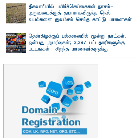
வெள்ளாளரல்லாதவர் என்பதால் அவர் தாழ்த்தப்பட்ட ...
தீகவாபியில் பயிர்ச்செய்கைகள் நாசம்-
அறுவடைக்குத் தயாராகவிருந்த நெல்
வயல்களை துவம்சம் செய்த காட்டு யானைகள்
பாறுக் ஷிஹான்- அ ம்பாறை மாவட்டத்தின் தீகவாபி
பிரதேசத்தில் அறுவடைக்குத் தயாரான நிலையில்
காணப்பட்ட பல ...
தென்கிழக்குப் பல்கலையில் மூன்று நாட்கள்,
ஒன்பது அமர்வுகள்; 3,397 பட்டதாரிகளுக்கு
பட்டங்கள் – சிறந்த மாணவர்களுக்கு
தங்கப்பதக்கங்கள், நினைவுப் பதக்கங்கள்
மற்றும் சிறப்புப் பரிசுகள்
எம்.வை. அமீர்- ஒ லுவிலில் அமைந்துள்ள தென்கிழக்குப்
பல்கலைக்கழகத்தின் 18ஆவது பொதுப் பட்டமளிப்பு விழா ...