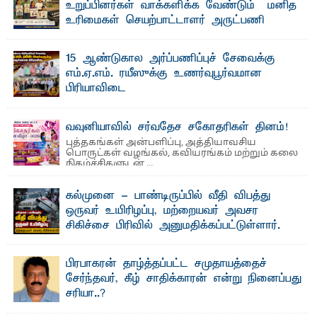
உறுப்பினர்கள் வாக்களிக்க வேண்டும் – மனித
உரிமைகள் செயற்பாட்டாளர் அருட்பணி
லூக்ஜோன் வேண்டுகோள்
ஜே. எப். காமிலா பேகம்- இ லங்கை அரசாங்கம் அரசுசாரா
15 ஆண்டுகால அர்ப்பணிப்புச் சேவைக்கு
அமைப்புகள் (NGO) தொடர்பான புதிய சட்டமூலத்தை ...
எம்.ஏ.எம். ரயீஸுக்கு உணர்வுபூர்வமான
பிரியாவிடை
தெ ன்கிழக்குப் பல்கலைக்கழகத்தின் நிர்வாக பிரிவிலும்
பிரயோக விஞ்ஞான பீடத்திலும் 15 ஆண்டுகள் ...
வவுனியாவில் சர்வதேச சகோதரிகள் தினம்!
புத்தகங்கள் அன்பளிப்பு, அத்தியாவசிய
பொருட்கள் வழங்கல், கவியரங்கம் மற்றும் கலை
நிகழ்ச்சிகளுடன் ...
கல்முனை - பாண்டிருப்பில் வீதி விபத்து
ஒருவர் உயிரிழப்பு, மற்றையவர் அவசர
சிகிச்சை பிரிவில் அனுமதிக்கப்பட்டுள்ளார்.
ஷனா- அ ம்பாறை மாவட்டம் கல்முனை ஆதார
வைத்தியசாலைக்கு அருகாமையில் உள்ள கல்முனை -
பாண்டிருப்பு ...
பிரபாகரன் தாழ்த்தப்பட்ட சமுதாயத்தைச்
சேர்ந்தவர், கீழ் சாதிக்காரன் என்று நினைப்பது
சரியா..?
விடுதலைப் புலிகளின் தலைவர் பிரபாகரன் அவர்கள்