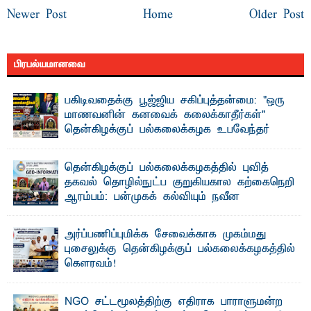
Newer Post
Home
Older Post
பிரபல்யமானவை
பகிடிவதைக்கு பூஜ்ஜிய சகிப்புத்தன்மை: "ஒரு
மாணவனின் கனவைக் கலைக்காதீர்கள்" –
தென்கிழக்குப் பல்கலைக்கழக உபவேந்தர்
வலியுறுத்தல்
"ஒ ரு மாணவனின் அல்லது மாணவியின் கனவு என்னால்
தென்கிழக்குப் பல்கலைக்கழகத்தில் புவித்
கலைக்கப்படாது" என்ற உறுதியை ஒவ்வொரு மாணவரும் ...
தகவல் தொழில்நுட்ப குறுகியகால கற்கைநெறி
ஆரம்பம்: பன்முகக் கல்வியும் நவீன
தொழில்நுட்பமும் காலத்தின் தேவை – பீடாதிபதி
பேராசிரியர் எம். எம். பாஸில்
அர்ப்பணிப்புமிக்க சேவைக்காக முகம்மது
தெ ன்கிழக்குப் பல்கலைக்கழகத்தின் கலை மற்றும் கலாசார
புசைலுக்கு தென்கிழக்குப் பல்கலைக்கழகத்தில்
பீடத்தின் புவியியல் துறையினால் ...
கௌரவம்!
தெ ன்கிழக்குப் பல்கலைக்கழகத்தின் கலை மற்றும் கலாசாரப்
பீடத்தின் கல்வி மற்றும் நிர்வாக வளர்ச்சியில் ...
NGO சட்டமூலத்திற்கு எதிராக பாராளுமன்ற