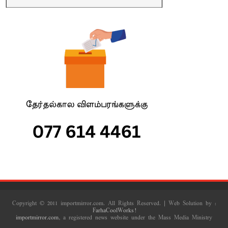
Copyright © 2011 importmirror.com. All Rights Reserved. | Web Solution by :
FarhaCoolWorks!
importmirror.com
, a registered news website under the Mass Media Ministry