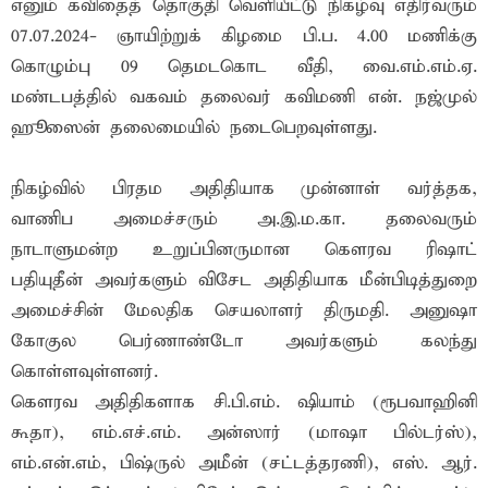
எனும் கவிதைத் தொகுதி வெளியீட்டு நிகழ்வு எதிர்வரும்
07.07.2024- ஞாயிற்றுக் கிழமை பி.ப. 4.00 மணிக்கு
கொழும்பு 09 தெமடகொட வீதி, வை.எம்.எம்.ஏ.
மண்டபத்தில் வகவம் தலைவர் கவிமணி என். நஜ்முல்
ஹூஸைன் தலைமையில் நடைபெறவுள்ளது.
நிகழ்வில் பிரதம அதிதியாக முன்னாள் வர்த்தக,
வாணிப அமைச்சரும் அ.இ.ம.கா. தலைவரும்
நாடாளுமன்ற உறுப்பினருமான கௌரவ ரிஷாட்
பதியுதீன் அவர்களும் விசேட அதிதியாக மீன்பிடித்துறை
அமைச்சின் மேலதிக செயலாளர் திருமதி. அனுஷா
கோகுல பெர்ணாண்டோ அவர்களும் கலந்து
கொள்ளவுள்ளனர்.
கௌரவ அதிதிகளாக சி.பி.எம். ஷியாம் (ரூபவாஹினி
கூதா), எம்.எச்.எம். அன்ஸார் (மாஷா பில்டர்ஸ்),
எம்.என்.எம், பிஷ்ருல் அமீன் (சட்டத்தரணி), எஸ். ஆர்.