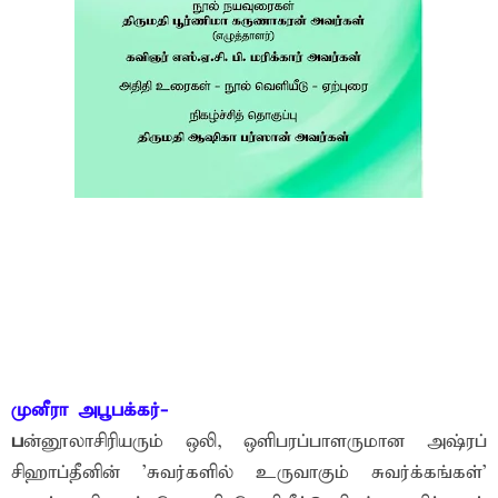
முனீரா அபூபக்கர்-
ப
ன்னூலாசிரியரும் ஒலி, ஒளிபரப்பாளருமான அஷ்ரப்
சிஹாப்தீனின் 'சுவர்களில் உருவாகும் சுவர்க்கங்கள்'