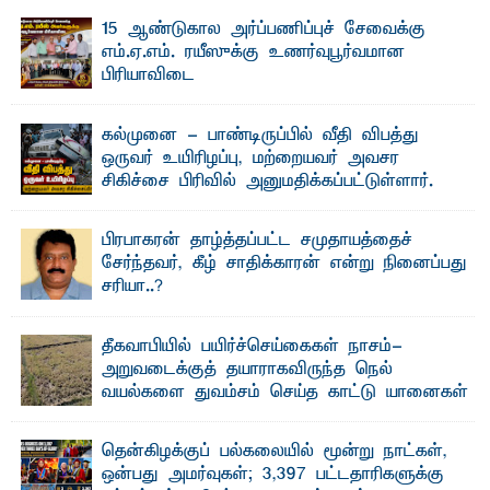
15 ஆண்டுகால அர்ப்பணிப்புச் சேவைக்கு
எம்.ஏ.எம். ரயீஸுக்கு உணர்வுபூர்வமான
பிரியாவிடை
தெ ன்கிழக்குப் பல்கலைக்கழகத்தின் நிர்வாக பிரிவிலும்
பிரயோக விஞ்ஞான பீடத்திலும் 15 ஆண்டுகள் ...
கல்முனை - பாண்டிருப்பில் வீதி விபத்து
ஒருவர் உயிரிழப்பு, மற்றையவர் அவசர
சிகிச்சை பிரிவில் அனுமதிக்கப்பட்டுள்ளார்.
ஷனா- அ ம்பாறை மாவட்டம் கல்முனை ஆதார
வைத்தியசாலைக்கு அருகாமையில் உள்ள கல்முனை -
பாண்டிருப்பு ...
பிரபாகரன் தாழ்த்தப்பட்ட சமுதாயத்தைச்
சேர்ந்தவர், கீழ் சாதிக்காரன் என்று நினைப்பது
சரியா..?
விடுதலைப் புலிகளின் தலைவர் பிரபாகரன் அவர்கள்
வெள்ளாளரல்லாதவர் என்பதால் அவர் தாழ்த்தப்பட்ட ...
தீகவாபியில் பயிர்ச்செய்கைகள் நாசம்-
அறுவடைக்குத் தயாராகவிருந்த நெல்
வயல்களை துவம்சம் செய்த காட்டு யானைகள்
பாறுக் ஷிஹான்- அ ம்பாறை மாவட்டத்தின் தீகவாபி
பிரதேசத்தில் அறுவடைக்குத் தயாரான நிலையில்
காணப்பட்ட பல ...
தென்கிழக்குப் பல்கலையில் மூன்று நாட்கள்,
ஒன்பது அமர்வுகள்; 3,397 பட்டதாரிகளுக்கு