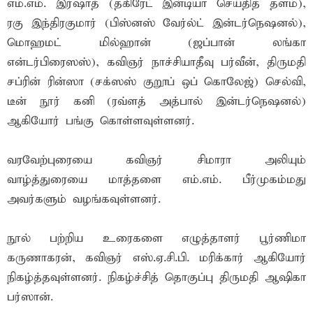
எம்.எம். இர்ஷாத் (தகிரேட் இன்டியா செய்தித் தளம்),
ரகு இந்திரகுமார் (பிஸ்னஸ் வேர்ல்ட் இன்டர்நெஷனல்),
மொஹமட் மில்ஹான் (ஜப்பான் லங்கா
என்டர்பிரைஸஸ்), கவிஞர் நாச்சியாதீவு பர்வீன், திருமதி
சப்ரின் ரின்ஸா (சக்ஸஸ் குறூப் ஒப் கொலேஜ்) செல்வி,
டீன் நூர் கனி (ரவ்ளத் அத்பால் இன்டர்நெஷனல்)
ஆகியோர் பங்கு கொள்ளவுள்ளனர்.
வரவேற்புரையை கவிஞர் சிமாரா அலியும்
வாழ்த்துரையை மாத்தளை எம்.எம். பீர்முகம்மது
அவர்களும் வழங்கவுள்ளனர்.
நூல் பற்றிய உரைகளை எழுத்தாளர் பூர்ணிமா
கருணாகரன், கவிஞர் எஸ்.ஏ.சி.பி. மரிக்கார் ஆகியோர்
நிகழ்த்தவுள்ளனர். நிகழ்ச்சித் தொகுப்பு திருமதி ஆஷிகா
பர்ஸான்.