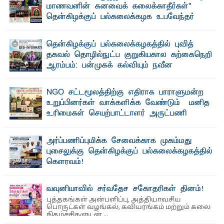
மாணவனின் கனவைக் கலைக்காதீர்கள்" –
தென்கிழக்குப் பல்கலைக்கழக உபவேந்தர்
வலியுறுத்தல்
"ஒ ரு மாணவனின் அல்லது மாணவியின் கனவு என்னால்
தென்கிழக்குப் பல்கலைக்கழகத்தில் புவித்
கலைக்கப்படாது" என்ற உறுதியை ஒவ்வொரு மாணவரும் ...
தகவல் தொழில்நுட்ப குறுகியகால கற்கைநெறி
ஆரம்பம்: பன்முகக் கல்வியும் நவீன
தொழில்நுட்பமும் காலத்தின் தேவை – பீடாதிபதி
பேராசிரியர் எம். எம். பாஸில்
NGO சட்டமூலத்திற்கு எதிராக பாராளுமன்ற
தெ ன்கிழக்குப் பல்கலைக்கழகத்தின் கலை மற்றும் கலாசார
உறுப்பினர்கள் வாக்களிக்க வேண்டும் – மனித
பீடத்தின் புவியியல் துறையினால் ...
உரிமைகள் செயற்பாட்டாளர் அருட்பணி
லூக்ஜோன் வேண்டுகோள்
ஜே. எப். காமிலா பேகம்- இ லங்கை அரசாங்கம் அரசுசாரா
அர்ப்பணிப்புமிக்க சேவைக்காக முகம்மது
அமைப்புகள் (NGO) தொடர்பான புதிய சட்டமூலத்தை ...
புசைலுக்கு தென்கிழக்குப் பல்கலைக்கழகத்தில்
கௌரவம்!
தெ ன்கிழக்குப் பல்கலைக்கழகத்தின் கலை மற்றும் கலாசாரப்
பீடத்தின் கல்வி மற்றும் நிர்வாக வளர்ச்சியில் ...
வவுனியாவில் சர்வதேச சகோதரிகள் தினம்!
புத்தகங்கள் அன்பளிப்பு, அத்தியாவசிய
பொருட்கள் வழங்கல், கவியரங்கம் மற்றும் கலை
நிகழ்ச்சிகளுடன் ...