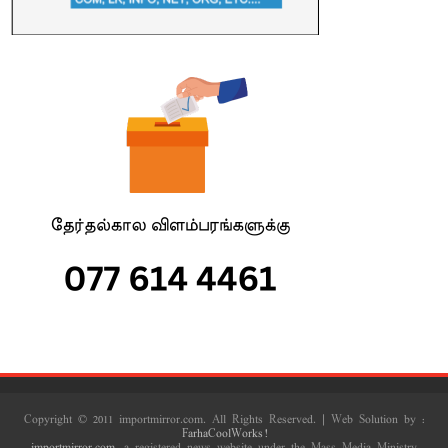
Copyright © 2011 importmirror.com. All Rights Reserved. | Web Solution by :
FarhaCoolWorks!