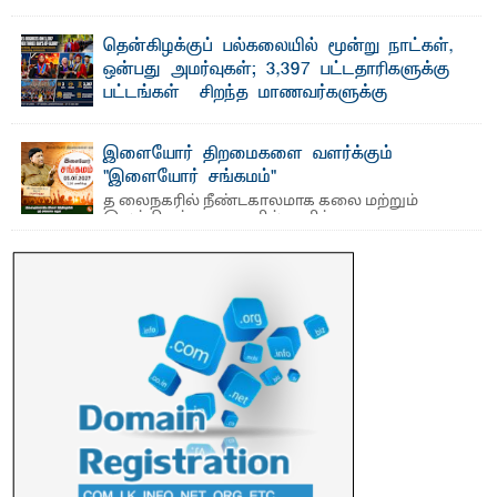
விடுதலைப் புலிகளின் தலைவர் பிரபாகரன் அவர்கள்
வெள்ளாளரல்லாதவர் என்பதால் அவர் தாழ்த்தப்பட்ட ...
தென்கிழக்குப் பல்கலையில் மூன்று நாட்கள்,
ஒன்பது அமர்வுகள்; 3,397 பட்டதாரிகளுக்கு
பட்டங்கள் – சிறந்த மாணவர்களுக்கு
தங்கப்பதக்கங்கள், நினைவுப் பதக்கங்கள்
மற்றும் சிறப்புப் பரிசுகள்
இளையோர் திறமைகளை வளர்க்கும்
எம்.வை. அமீர்- ஒ லுவிலில் அமைந்துள்ள தென்கிழக்குப்
"இளையோர் சங்கமம்"
பல்கலைக்கழகத்தின் 18ஆவது பொதுப் பட்டமளிப்பு விழா ...
த லைநகரில் நீண்டகாலமாக கலை மற்றும்
இலக்கியத் துறைகளில் தனித்துவமான
பணிகளை முன்னெடுத்து வரும் புதிய ...