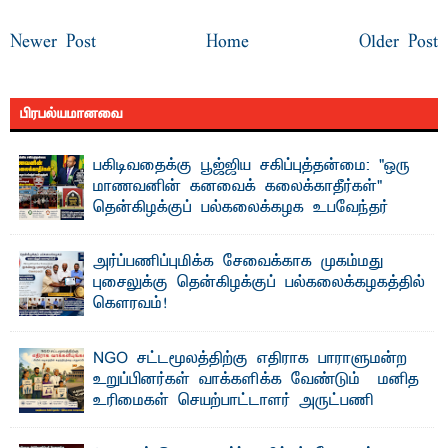
Newer Post
Home
Older Post
பிரபல்யமானவை
பகிடிவதைக்கு பூஜ்ஜிய சகிப்புத்தன்மை: "ஒரு
மாணவனின் கனவைக் கலைக்காதீர்கள்" –
தென்கிழக்குப் பல்கலைக்கழக உபவேந்தர்
வலியுறுத்தல்
"ஒ ரு மாணவனின் அல்லது மாணவியின் கனவு என்னால்
அர்ப்பணிப்புமிக்க சேவைக்காக முகம்மது
கலைக்கப்படாது" என்ற உறுதியை ஒவ்வொரு மாணவரும் ...
புசைலுக்கு தென்கிழக்குப் பல்கலைக்கழகத்தில்
கௌரவம்!
தெ ன்கிழக்குப் பல்கலைக்கழகத்தின் கலை மற்றும் கலாசாரப்
பீடத்தின் கல்வி மற்றும் நிர்வாக வளர்ச்சியில் ...
NGO சட்டமூலத்திற்கு எதிராக பாராளுமன்ற
உறுப்பினர்கள் வாக்களிக்க வேண்டும் – மனித
உரிமைகள் செயற்பாட்டாளர் அருட்பணி
லூக்ஜோன் வேண்டுகோள்
ஜே. எப். காமிலா பேகம்- இ லங்கை அரசாங்கம் அரசுசாரா