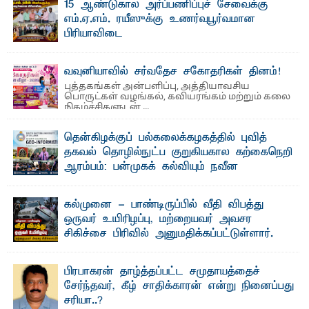
15 ஆண்டுகால அர்ப்பணிப்புச் சேவைக்கு
அமைப்புகள் (NGO) தொடர்பான புதிய சட்டமூலத்தை ...
எம்.ஏ.எம். ரயீஸுக்கு உணர்வுபூர்வமான
பிரியாவிடை
தெ ன்கிழக்குப் பல்கலைக்கழகத்தின் நிர்வாக பிரிவிலும்
பிரயோக விஞ்ஞான பீடத்திலும் 15 ஆண்டுகள் ...
வவுனியாவில் சர்வதேச சகோதரிகள் தினம்!
புத்தகங்கள் அன்பளிப்பு, அத்தியாவசிய
பொருட்கள் வழங்கல், கவியரங்கம் மற்றும் கலை
நிகழ்ச்சிகளுடன் ...
தென்கிழக்குப் பல்கலைக்கழகத்தில் புவித்
தகவல் தொழில்நுட்ப குறுகியகால கற்கைநெறி
ஆரம்பம்: பன்முகக் கல்வியும் நவீன
தொழில்நுட்பமும் காலத்தின் தேவை – பீடாதிபதி
பேராசிரியர் எம். எம். பாஸில்
கல்முனை - பாண்டிருப்பில் வீதி விபத்து
தெ ன்கிழக்குப் பல்கலைக்கழகத்தின் கலை மற்றும் கலாசார
ஒருவர் உயிரிழப்பு, மற்றையவர் அவசர
பீடத்தின் புவியியல் துறையினால் ...
சிகிச்சை பிரிவில் அனுமதிக்கப்பட்டுள்ளார்.
ஷனா- அ ம்பாறை மாவட்டம் கல்முனை ஆதார
வைத்தியசாலைக்கு அருகாமையில் உள்ள கல்முனை -
பாண்டிருப்பு ...
பிரபாகரன் தாழ்த்தப்பட்ட சமுதாயத்தைச்
சேர்ந்தவர், கீழ் சாதிக்காரன் என்று நினைப்பது
சரியா..?