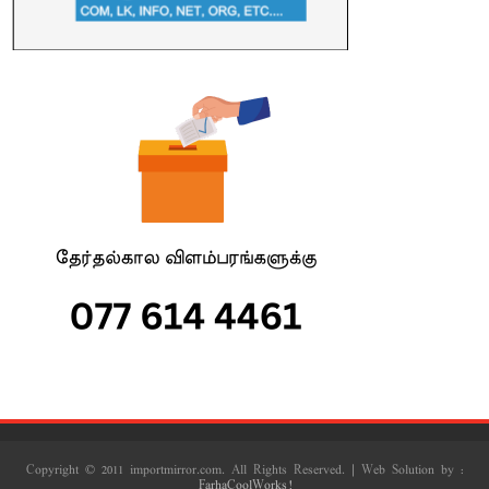
Copyright © 2011 importmirror.com. All Rights Reserved. | Web Solution by :
FarhaCoolWorks!