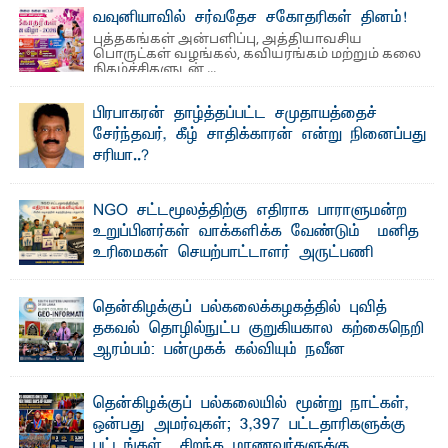
பிரயோக விஞ்ஞான பீடத்திலும் 15 ஆண்டுகள் ...
வவுனியாவில் சர்வதேச சகோதரிகள் தினம்!
புத்தகங்கள் அன்பளிப்பு, அத்தியாவசிய
பொருட்கள் வழங்கல், கவியரங்கம் மற்றும் கலை
நிகழ்ச்சிகளுடன் ...
பிரபாகரன் தாழ்த்தப்பட்ட சமுதாயத்தைச்
சேர்ந்தவர், கீழ் சாதிக்காரன் என்று நினைப்பது
சரியா..?
விடுதலைப் புலிகளின் தலைவர் பிரபாகரன் அவர்கள்
வெள்ளாளரல்லாதவர் என்பதால் அவர் தாழ்த்தப்பட்ட ...
NGO சட்டமூலத்திற்கு எதிராக பாராளுமன்ற
உறுப்பினர்கள் வாக்களிக்க வேண்டும் – மனித
உரிமைகள் செயற்பாட்டாளர் அருட்பணி
லூக்ஜோன் வேண்டுகோள்
ஜே. எப். காமிலா பேகம்- இ லங்கை அரசாங்கம் அரசுசாரா
தென்கிழக்குப் பல்கலைக்கழகத்தில் புவித்
அமைப்புகள் (NGO) தொடர்பான புதிய சட்டமூலத்தை ...
தகவல் தொழில்நுட்ப குறுகியகால கற்கைநெறி
ஆரம்பம்: பன்முகக் கல்வியும் நவீன
தொழில்நுட்பமும் காலத்தின் தேவை – பீடாதிபதி
பேராசிரியர் எம். எம். பாஸில்
தென்கிழக்குப் பல்கலையில் மூன்று நாட்கள்,
தெ ன்கிழக்குப் பல்கலைக்கழகத்தின் கலை மற்றும் கலாசார
ஒன்பது அமர்வுகள்; 3,397 பட்டதாரிகளுக்கு
பீடத்தின் புவியியல் துறையினால் ...
பட்டங்கள் – சிறந்த மாணவர்களுக்கு