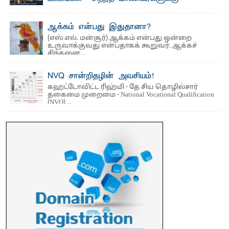
தங்கப்பதக்கங்கள், நினைவுப் பதக்கங்கள்
மற்றும் சிறப்புப் பரிசுகள்
ஆக்கம் என்பது இதுதானா?
எம்.வை. அமீர்- ஒ லுவிலில் அமைந்துள்ள தென்கிழக்குப்
(எஸ்.எல். மன்சூர்) ஆக்கம் என்பது ஒன்றை
பல்கலைக்கழகத்தின் 18ஆவது பொதுப் பட்டமளிப்பு விழா ...
உருவாக்குவது என்பதாகக் கூறுவர். ஆக்கச்
சிந்தனை ...
NVQ சான்றிதழின் அவசியம்!
கஹட்டோவிட்ட ரிஹ்மி - தே சிய தொழில்சார்
தகைமை முறைமை - National Vocational Qualification
(NVQ) ...