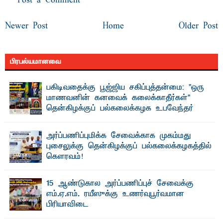
Post a Comment
Newer Post
Home
Older Post
பிரபல்யமானவை
பகிடிவதைக்கு பூஜ்ஜிய சகிப்புத்தன்மை: "ஒரு
மாணவனின் கனவைக் கலைக்காதீர்கள்" –
தென்கிழக்குப் பல்கலைக்கழக உபவேந்தர்
வலியுறுத்தல்
"ஒ ரு மாணவனின் அல்லது மாணவியின் கனவு என்னால்
அர்ப்பணிப்புமிக்க சேவைக்காக முகம்மது
கலைக்கப்படாது" என்ற உறுதியை ஒவ்வொரு மாணவரும் ...
புசைலுக்கு தென்கிழக்குப் பல்கலைக்கழகத்தில்
கௌரவம்!
தெ ன்கிழக்குப் பல்கலைக்கழகத்தின் கலை மற்றும் கலாசாரப்
பீடத்தின் கல்வி மற்றும் நிர்வாக வளர்ச்சியில் ...
15 ஆண்டுகால அர்ப்பணிப்புச் சேவைக்கு
எம்.ஏ.எம். ரயீஸுக்கு உணர்வுபூர்வமான
பிரியாவிடை
தெ ன்கிழக்குப் பல்கலைக்கழகத்தின் நிர்வாக பிரிவிலும்