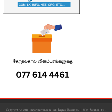
Copyright © 2011 importmirror.com. All Rights Reserved. | Web Solution by :