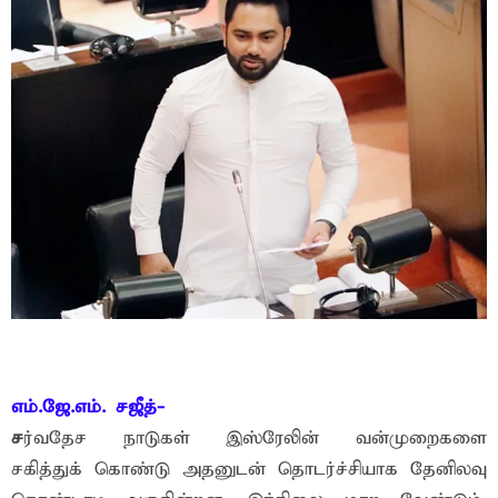
எம்.ஜே.எம். சஜீத்-
ச
ர்வதேச நாடுகள் இஸ்ரேலின் வன்முறைகளை
சகித்துக் கொண்டு அதனுடன் தொடர்ச்சியாக தேனிலவு