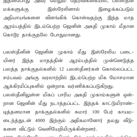
இதன்போது அவர் மேலும் தெரிவிக்கையில், பலஸ்தீன
மக்களுக்கு இஸ்ரேலினால் இழைக்கப்படும்
அநியாயங்களை விளங்கிக் கொள்வதற்கு இந்த மாத
ஆரம்பத்தில் இடம்பெற்ற ஜெனின் அகதி முகாம் மீதான
கொடூர தாக்குதலே போதுமானது.
பலஸ்­தீனின் ஜெனின் முகாம் மீது இஸ்­ரே­லிய படை­
யினர் இந்த மாதத்தின் ஆரம்பத்தில் முன்­னெ­டுத்த
பலத்த தாக்­கு­தல்­களில் 12 பலஸ்­தீ­னர்கள் கொல்­லப்­பட்ட
சம்­பவம் அங்கு வர­லாற்றில் இடம்­பெற்ற மிக மோச­மான
ஆக்­கி­ர­மிப்­பு­களில் ஒன்­றாக வர்­ணிக்­கப்­ப­டு­கி­றது.
பலஸ்­தீ­னி­லுள்ள மிகப் பாரிய அகதி முகாம்­களுள் ஒன்­
றான ஜெனின் மீது நடாத்­தப்­பட்ட இந்தக் காட்­டு­மி­ராண்­
டித்­த­ன­மான தாக்­கு­தல்­களில் சுமார் 100 பேர் காய­ம­
டைந்­த்துடன் 4000 இற்கும் அதி­க­மானோர் தமது வீடு­
களை விட்டும் வெளி­யே­றி­யி­ருக்கின்றனர்.