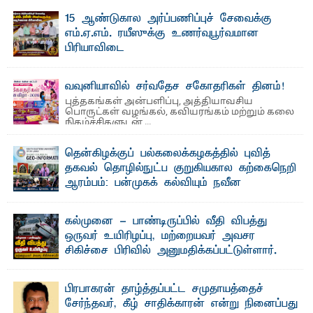
ஜே. எப். காமிலா பேகம்- இ லங்கை அரசாங்கம் அரசுசாரா
15 ஆண்டுகால அர்ப்பணிப்புச் சேவைக்கு
அமைப்புகள் (NGO) தொடர்பான புதிய சட்டமூலத்தை ...
எம்.ஏ.எம். ரயீஸுக்கு உணர்வுபூர்வமான
பிரியாவிடை
தெ ன்கிழக்குப் பல்கலைக்கழகத்தின் நிர்வாக பிரிவிலும்
பிரயோக விஞ்ஞான பீடத்திலும் 15 ஆண்டுகள் ...
வவுனியாவில் சர்வதேச சகோதரிகள் தினம்!
புத்தகங்கள் அன்பளிப்பு, அத்தியாவசிய
பொருட்கள் வழங்கல், கவியரங்கம் மற்றும் கலை
நிகழ்ச்சிகளுடன் ...
தென்கிழக்குப் பல்கலைக்கழகத்தில் புவித்
தகவல் தொழில்நுட்ப குறுகியகால கற்கைநெறி
ஆரம்பம்: பன்முகக் கல்வியும் நவீன
தொழில்நுட்பமும் காலத்தின் தேவை – பீடாதிபதி
பேராசிரியர் எம். எம். பாஸில்
கல்முனை - பாண்டிருப்பில் வீதி விபத்து
தெ ன்கிழக்குப் பல்கலைக்கழகத்தின் கலை மற்றும் கலாசார
ஒருவர் உயிரிழப்பு, மற்றையவர் அவசர
பீடத்தின் புவியியல் துறையினால் ...
சிகிச்சை பிரிவில் அனுமதிக்கப்பட்டுள்ளார்.
ஷனா- அ ம்பாறை மாவட்டம் கல்முனை ஆதார
வைத்தியசாலைக்கு அருகாமையில் உள்ள கல்முனை -
பாண்டிருப்பு ...
பிரபாகரன் தாழ்த்தப்பட்ட சமுதாயத்தைச்
சேர்ந்தவர், கீழ் சாதிக்காரன் என்று நினைப்பது