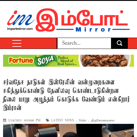
சர்வதேச நாடுகள் இஸ்ரேலின் வன்முறைகளை
சகித்துக்கொண்டு தேனிலவு கொண்டாடுகின்றன
நிலை மாறு அழுத்தம் கொடுக்க வேண்டும் என்கிறார்
இம்ரான்
7/18/2023 10:29:00 PM
LATEST NEWS
,
Slider
,
திருகோணமலை