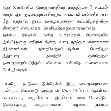
இது இஸ்­ரே­லிய இரா­ணு­வத்­தினர் மாத்­தி­ர­மன்றி சட்­ட­வி­
ரோத யூத குடி­யேற்­ற­வா­சி­களும் அப்­பாவி பலஸ்­தீ­னர்கள்
மீது எந்­த­ளவு தூரம் வன்­மு­றை­களை கட்­ட­விழ்த்­து­வி­டு­
கின்­றனர் என்­பதைத் தெளி­வு­ப­டுத்­து­வ­தா­க­வுள்­ளது.
ஐக்கிய நாடுகள் மனித உரிமைகள் பேரவையில்
இஸ்ரேலுக்கு எதிராக இன்று வரை நூற்றுக் கணக்கான
தீர்மானங்கள் நிறைவேற்றப்பட்டுள்ள போதிலும்
இதுவரை அவற்றில் ஒன்றேனும்
நடைமுறைப்படுத்தப்படவில்லை என்பதே கவலையான
செய்தியாகும்.
சர்வதேச நாடுகள் இஸ்ரேலின் இந்த வன்முறைகளை
சகித்துக் கொண்டு அதனுடன் தொடர்ச்சியாக தேனிலவு
கொண்டாடி வருகின்றன. இந்நிலை மாற வேண்டும்.
இஸ்ரேலுக்கு அழுத்தங்களை வழங்க முன்வர