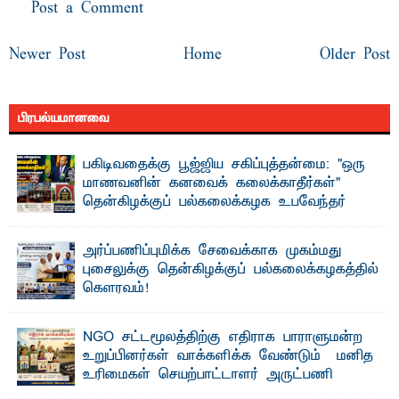
Post a Comment
Newer Post
Home
Older Post
பிரபல்யமானவை
பகிடிவதைக்கு பூஜ்ஜிய சகிப்புத்தன்மை: "ஒரு
மாணவனின் கனவைக் கலைக்காதீர்கள்" –
தென்கிழக்குப் பல்கலைக்கழக உபவேந்தர்
வலியுறுத்தல்
"ஒ ரு மாணவனின் அல்லது மாணவியின் கனவு என்னால்
அர்ப்பணிப்புமிக்க சேவைக்காக முகம்மது
கலைக்கப்படாது" என்ற உறுதியை ஒவ்வொரு மாணவரும் ...
புசைலுக்கு தென்கிழக்குப் பல்கலைக்கழகத்தில்
கௌரவம்!
தெ ன்கிழக்குப் பல்கலைக்கழகத்தின் கலை மற்றும் கலாசாரப்
பீடத்தின் கல்வி மற்றும் நிர்வாக வளர்ச்சியில் ...
NGO சட்டமூலத்திற்கு எதிராக பாராளுமன்ற
உறுப்பினர்கள் வாக்களிக்க வேண்டும் – மனித
உரிமைகள் செயற்பாட்டாளர் அருட்பணி
லூக்ஜோன் வேண்டுகோள்