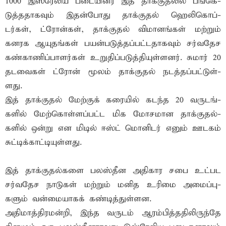
1000 இஸ்­ரே­லிய படை­யினர் இத் தாக்­கு­தலில் பங்­கெ­
டுத்­த­தா­கவும் இதன்­போது தாக்­குதல் ஹெலி­கொப்­
டர்கள், ட்ரோன்கள், தாக்­குதல் விமா­னங்கள் மற்றும்
கன­ரக ஆயு­தங்கள் பயன்­ப­டுத்­தப்­பட்­ட­தா­கவும் சர்­வ­தேச
கண்­கா­ணிப்­பா­ளர்கள் உறு­திப்­ப­டுத்­தி­யுள்­ளனர். சுமார் 20
தட­வைகள் ட்ரோன் மூலம் தாக்­குதல் நடத்­தப்­பட்­டுள்­
ளது.
இத் தாக்­குதல் மேற்குக் கரையில் கடந்த 20 வரு­டங்­
களில் மேற்­கொள்­ளப்­பட்ட மிக மோச­மான தாக்­கு­தல்­
களில் ஒன்று என மிடில் ஈஸ்ட் மொனிடர் எனும் ஊடகம்
சுட்­டிக்­காட்­டி­யுள்­ளது.
இத் தாக்­கு­தல்­களை பலஸ்­தீன அதி­கார சபை உட்­பட
சர்­வ­தேச நாடுகள் மற்றும் மனித உரிமை அமைப்­பு­
களும் வன்­மை­யாகக் கண்­டித்­துள்­ளன.
அதிமாத்திரமன்றி, இந்த வருடம் ஆரம்பித்ததிலிருந்தே