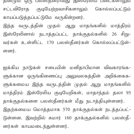
தினமும் ஒரு பலஸ்தீனராவது இஸ்ரேலிய படைகளாலும்
சட்டவிரோத குடியேற்றவாசிகளாலும் கொல்லப்பட்டும்
காயப்படுத்தப்பட்டுமே வருகின்றனர்.
இந்த வரு­டத்தின் முதல் ஆறு மாதங்­களில் மாத்­திரம்
இஸ்­ரே­லினால் நடாத்­தப்­பட்ட தாக்­கு­தல்­களில் 26 சிறு­
வர்கள் உள்­ளிட்ட 170 பலஸ்­தீ­னர்கள் கொல்­லப்­பட்­டுள்­
ளனர்.
ஐக்­கிய நாடுகள் சபையின் மனி­தா­பி­மான விவ­கா­ரங்­க­
ளுக்­கான ஒருங்­கி­ணைப்பு அலு­வ­ல­கத்தின் அறிக்­கை­க­
ளுக்­க­மைய இந்த வரு­டத்தின் முதல் ஆறு மாதங்­களில்
மாத்­திரம் இஸ்­ரே­லிய குடி­யே­றிகள், மாதாந்தம் தலா 95
தாக்­கு­தல்­களை பலஸ்­தீ­னர்கள் மீது நடாத்­தி­யுள்­ள­னர்.
இதற்­க­மைய மொத்­த­மாக 570 தாக்­கு­தல்கள் நடத்­தப்­பட்­
டுள்­ளன. இவற்றில் சுமார் 160 தாக்­கு­தல்­களில் பலஸ்­தீ­
னர்கள் காய­ம­டைந்­துள்­ளனர்.