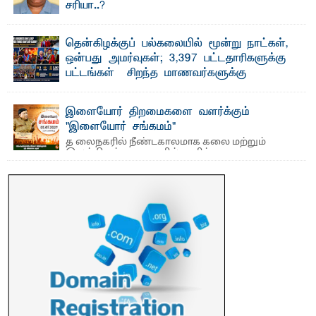
சரியா..?
விடுதலைப் புலிகளின் தலைவர் பிரபாகரன் அவர்கள்
வெள்ளாளரல்லாதவர் என்பதால் அவர் தாழ்த்தப்பட்ட ...
தென்கிழக்குப் பல்கலையில் மூன்று நாட்கள்,
ஒன்பது அமர்வுகள்; 3,397 பட்டதாரிகளுக்கு
பட்டங்கள் – சிறந்த மாணவர்களுக்கு
தங்கப்பதக்கங்கள், நினைவுப் பதக்கங்கள்
மற்றும் சிறப்புப் பரிசுகள்
இளையோர் திறமைகளை வளர்க்கும்
எம்.வை. அமீர்- ஒ லுவிலில் அமைந்துள்ள தென்கிழக்குப்
"இளையோர் சங்கமம்"
பல்கலைக்கழகத்தின் 18ஆவது பொதுப் பட்டமளிப்பு விழா ...
த லைநகரில் நீண்டகாலமாக கலை மற்றும்
இலக்கியத் துறைகளில் தனித்துவமான
பணிகளை முன்னெடுத்து வரும் புதிய ...