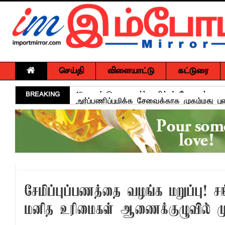
செய்தி
விளையாட்டு
கட்டுரை
BREAKING
அர்ப்பணிப்புமிக்க சேவைக்காக முகம்மது ப
சுகாதார விதிமுறைகளை மீறிய வியாபாரிகளுக
மாளிகைக்காட்டிற்கு நிரந்தர மாற்று மைய
ஒருமித்த நடவடிக்கைக்கு முஸ்தீபு
வவுனியாவில் சர்வதேச சகோதரிகள் தினம்!
பகிடிவதைக்கு பூஜ்ஜிய சகிப்புத்தன்மை: "
சேமிப்புப்பணத்தை வழங்க மறுப்பு! சங்
கல்முனை - பாண்டிருப்பில் வீதி விபத்து ஒர
மனித உரிமைகள் ஆணைக்குழுவில் மு
NGO சட்டமூலத்திற்கு எதிராக பாராளுமன்ற