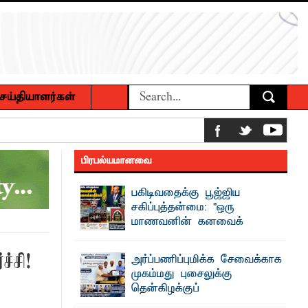
ெய்தியாளர்கள்
 உணவுகள் கைப்பற்றப்பட்டுக் அழிப்பு
பிரபல்யமானவை
 நீண்டகால தேவைக்கு தீர்வு காண
பகிடிவதைக்கு பூஜ்ஜிய
சகிப்புத்தன்மை: "ஒரு
மாணவனின் கனவைக்
கலைக்காதீர்கள்" –
ைக்கழக உபவேந்தர் வலியுறுத்தல்
தென்கிழக்குப் பல்கலைக்கழக உபவேந்தர்
ச்சி!
அர்ப்பணிப்புமிக்க சேவைக்காக
வலியுறுத்தல்
முகம்மது புசைலுக்கு
பட்டுள்ளார்.
"ஒ ரு மாணவனின் அல்லது மாணவியின்
தென்கிழக்குப்
கனவு என்னால் கலைக்கப்படாது" என்ற
பாட்டாளர் அருட்பணி லூக்ஜோன்
உறுதியை ஒவ்வொரு மாணவரும் ...
பல்கலைக்கழகத்தில் கௌரவம்!