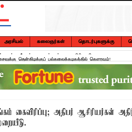
அரசியல்
கலைஞர்கள்
தொடர்புகளுக்கு
ச
ுசைலுக்கு தென்கிழக்குப் பல்கலைக்கழகத்தில் கௌரவம்!
்கு எதிராகச் சட்ட நடவடிக்கை! மனித நுகர்வுக்குப் பொருத்தமற்ற
வாடி அமைப்பது குறித்து விசேட ஆலோசனைக் கூட்டம் : மக்களின்
ஒரு மாணவனின் கனவைக் கலைக்காதீர்கள்" – தென்கிழக்குப் பல்கல
கம் கைவிரிப்பு; அதிபர் ஆசிரியர்கள் அதிர்
ுவர் உயிரிழப்பு, மற்றையவர் அவசர சிகிச்சை பிரிவில் அனுமதிக்கப்
றையீடு.
 உறுப்பினர்கள் வாக்களிக்க வேண்டும் – மனித உரிமைகள் செயற்