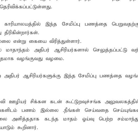
ெரிவிக்கப்பட்டுள்ளது.
ங்கி – பொலிஸார் இணைந்து அம்பாறையில் விசேட விழிப்புணர்வு
 முன்னிட்டு கர்ப்பிணி மற்றும் பாலூட்டும் தாய்மார்களுக்கான விழி
ய காரியாலயத்தில் இந்த சேமிப்பு பணத்தை பெறுவதற்க
்.ஏ.எம். ரயீஸுக்கு உணர்வுபூர்வமான பிரியாவிடை
ிரிகின்றார்கள்.
ை என்று கையை விரித்துள்ளார்.
் மாதாந்தம் அதிபர் ஆசிரியர்களால் செலுத்தப்பட்டு வந
த்தமாக வழங்குவது வழமை.
அதிபர் ஆசிரியர்களுக்கு இந்த சேமிப்பு பணத்தை வழங்க
ி ஊழியர் சிக்கன கடன் கூட்டுறவுச்சங்க அலுவலகத்தில
்களிடம் பணம் இல்லை .நீங்கள் செய்வதை செய்யுங்கள
ிலை அளித்ததாக கடந்த மாதம் ஓய்வு பெற்ற சம்மாந்
டும் கூறினார்.