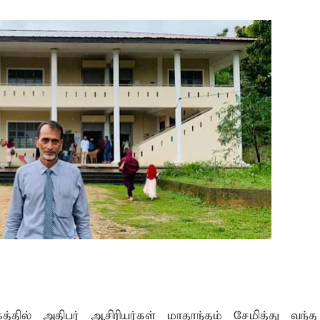
 போக்குவரத்துச் சோதனை- 187 வழக்குகள் பதிவு, 23 மோட்டார் சை
தகவல் தொழில்நுட்ப குறுகியகால கற்கைநெறி ஆரம்பம்: பன்முகக் க
். எம். பாஸில்
றுவடைக்குத் தயாராகவிருந்த நெல் வயல்களை துவம்சம் செய்த கா
ம் ஓர் பெருமை
, ஒன்பது அமர்வுகள்; 3,397 பட்டதாரிகளுக்கு பட்டங்கள் – சிறந்த 
கள்
வது ஆண்டு பவள விழா ஏற்பாடுகள் தொடர்பாக அம்பாறை மாவட
்தின் புதிய செயலாளராக நாபி எம். முஸ்னி பதவியேற்பு
மத்தின் மறைந்திருக்கும் அதிசயம்
 சுற்றாடல் சார் செயற்பாட்டு முகாம்
்தில் அதிபர் ஆசிரியர்கள் மாதாந்தம் சேமித்து வந்த 
் கழகத்தின் ரீஜென்சி டி20 பிளாஸ்ட் கிரிக்கெட் சுற்றுப்போட்டி 