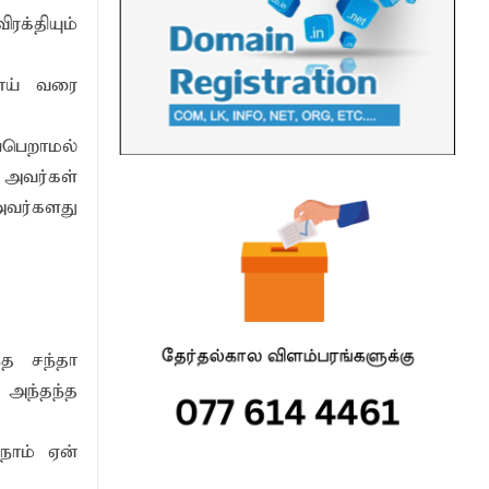
க்தியும்
பாய் வரை
்பெறாமல்
அவர்கள்
அவர்களது
த சந்தா
 அந்தந்த
நாம் ஏன்