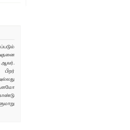
படும்
 அதனை
ஆவர்.
பிறர்
ல்லது
்தளமோ
ொண்டு
மாறு