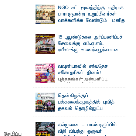
தெ ன்கிழக்குப் பல்கலைக்கழகத்தின் கலை
NGO சட்டமூலத்திற்கு எதிராக
மற்றும் கலாசாரப் பீடத்தின் கல்வி மற்றும்
நிர்வாக வளர்ச்சியில் ...
பாராளுமன்ற உறுப்பினர்கள்
க்கிள்கள் பறிமுதல்
வாக்களிக்க வேண்டும் – மனித
உரிமைகள் செயற்பாட்டாளர்
ல்வியும் நவீன தொழில்நுட்பமும்
அருட்பணி லூக்ஜோன் வேண்டுகோள்
15 ஆண்டுகால அர்ப்பணிப்புச்
ஜே. எப். காமிலா பேகம்- இ லங்கை
சேவைக்கு எம்.ஏ.எம்.
அரசாங்கம் அரசுசாரா அமைப்புகள் (NGO)
ட்டு யானைகள்
தொடர்பான புதிய சட்டமூலத்தை ...
ரயீஸுக்கு உணர்வுபூர்வமான
பிரியாவிடை
தெ ன்கிழக்குப் பல்கலைக்கழகத்தின்
வவுனியாவில் சர்வதேச
நிர்வாக பிரிவிலும் பிரயோக விஞ்ஞான
மாணவர்களுக்கு தங்கப்பதக்கங்கள்,
பீடத்திலும் 15 ஆண்டுகள் ...
சகோதரிகள் தினம்!
புத்தகங்கள் அன்பளிப்பு,
அத்தியாவசிய பொருட்கள்
வழங்கல், கவியரங்கம் மற்றும் கலை
்டத்தில் ஆலோசனைக் கூட்டம்
நிகழ்ச்சிகளுடன் ...
தென்கிழக்குப்
பல்கலைக்கழகத்தில் புவித்
தகவல் தொழில்நுட்ப
குறுகியகால கற்கைநெறி
ஆரம்பம்: பன்முகக் கல்வியும் நவீன
கல்முனை - பாண்டிருப்பில்
தொழில்நுட்பமும் காலத்தின் தேவை –
வீதி விபத்து ஒருவர்
சேமிப்பு
பீடாதிபதி பேராசிரியர் எம். எம். பாஸில்
உத்தியோகபூர்வமாக ஆரம்பம்