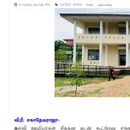
3/14/2023 02:13:00 PM
LATEST NEWS
,
Slider
,
அம்பாறை
வேண்டுகோள்
அக்கரைப்பற்று பொலிஸ் பிரிவில் அதிரடிப்
தென்கிழக்குப் பல்கலைக்கழகத்தில் புவித் 
காலத்தின் தேவை – பீடாதிபதி பேராசிரியர் எம
தீகவாபியில் பயிர்ச்செய்கைகள் நாசம்- அ
தென்கிழக்குப் பல்கலைக்கழகத்திற்கு மேலு
தென்கிழக்குப் பல்கலையில் மூன்று நாட்கள்
நினைவுப் பதக்கங்கள் மற்றும் சிறப்புப் பரிசு
இலங்கை அஹ்திய்யா பாடசாலைகளின் 75ஆ
தென்கிழக்குப் பல்கலைக்கழக ஊழியர் சங்கத
வியப்பில் ஆழ்த்தும் விபூதி மலை! – கதிர்கா
சாய்ந்தமருது லீடர் அஸ்ரப் வித்தியாலயத்தில்
வி.ரி. சகாதேவராஜா-
க
ல்வி ஊழியர்கள் சிக்கன கடன் கூட்டுறவு சங்கத
சாய்ந்தமருது ரியல் பிளாஸ்டர் விளையாட்டுக