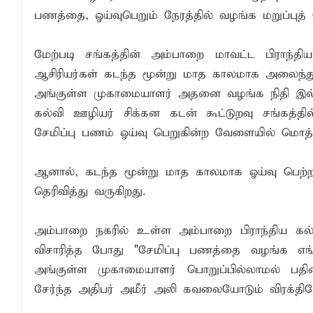
பணத்தை, ஓய்வுபெறும் நேரத்தில் வழங்க மறுப்புத் த
நிதி மோசடிகளைத் தடுப்பதற்காக மத்திய வ
சாய்ந்தமருதில் தாய்ப்பால் ஊட்டல் வாரத்தை
மேற்படி சங்கத்தின் அம்பாறை மாவட்ட பிராந்தி
15 ஆண்டுகால அர்ப்பணிப்புச் சேவைக்கு எம
ஆசிரியர்கள் கடந்த மூன்று மாத காலமாக அலைந்து த
அங்குள்ள முகாமையாளர் அதனை வழங்க நிதி இல்ல
கல்வி ஊழியர் சிக்கன கடன் கூட்டுறவு சங்கத்தில
சேமிப்பு பணம் ஓய்வு பெறுகின்ற வேளையில் மொ
ஆனால், கடந்த மூன்று மாத காலமாக ஓய்வு பெற்ற 
தெரிவித்து வருகிறது.
அம்பாறை நகரில் உள்ள அம்பாறை பிராந்திய கல்வ
விசாரித்த போது "சேமிப்பு பணத்தை வழங்க எங
அங்குள்ள முகாமையாளர் பொறுப்பில்லாமல் பத
சேர்ந்த அதிபர் அமீர் அலி கவலையோடும் விரக்தியோ