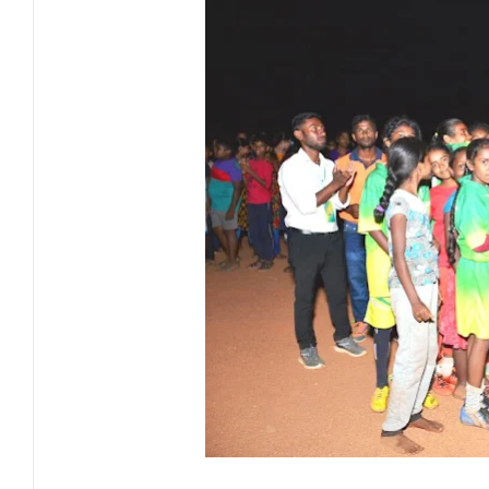
வேண்டுகோள்
அக்கரைப்பற்று பொலிஸ் பிரிவில் அதிரடிப்
தென்கிழக்குப் பல்கலைக்கழகத்தில் புவித் 
காலத்தின் தேவை – பீடாதிபதி பேராசிரியர் எம
தீகவாபியில் பயிர்ச்செய்கைகள் நாசம்- அ
தென்கிழக்குப் பல்கலைக்கழகத்திற்கு மேலு
தென்கிழக்குப் பல்கலையில் மூன்று நாட்கள்
நினைவுப் பதக்கங்கள் மற்றும் சிறப்புப் பரிசு
இலங்கை அஹ்திய்யா பாடசாலைகளின் 75ஆ
தென்கிழக்குப் பல்கலைக்கழக ஊழியர் சங்கத
வியப்பில் ஆழ்த்தும் விபூதி மலை! – கதிர்கா
சாய்ந்தமருது லீடர் அஸ்ரப் வித்தியாலயத்தில்
சாய்ந்தமருது ரியல் பிளாஸ்டர் விளையாட்டுக