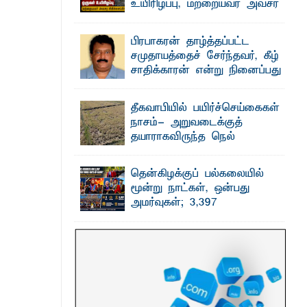
உயிரிழப்பு, மற்றையவர் அவசர
சிகிச்சை பிரிவில்
அனுமதிக்கப்பட்டுள்ளார்.
பிரபாகரன் தாழ்த்தப்பட்ட
தரவு
ஷனா- அ ம்பாறை மாவட்டம் கல்முனை
சமுதாயத்தைச் சேர்ந்தவர், கீழ்
ஆதார வைத்தியசாலைக்கு அருகாமையில்
உள்ள கல்முனை - பாண்டிருப்பு ...
சாதிக்காரன் என்று நினைப்பது
சரியா..?
விடுதலைப் புலிகளின் தலைவர் பிரபாகரன்
தீகவாபியில் பயிர்ச்செய்கைகள்
அவர்கள் வெள்ளாளரல்லாதவர் என்பதால்
அவர் தாழ்த்தப்பட்ட ...
நாசம்- அறுவடைக்குத்
தயாராகவிருந்த நெல்
வயல்களை துவம்சம் செய்த
காட்டு யானைகள்
தென்கிழக்குப் பல்கலையில்
பாறுக் ஷிஹான்- அ ம்பாறை மாவட்டத்தின்
மூன்று நாட்கள், ஒன்பது
தீகவாபி பிரதேசத்தில் அறுவடைக்குத்
தயாரான நிலையில் காணப்பட்ட பல ...
அமர்வுகள்; 3,397
பட்டதாரிகளுக்கு பட்டங்கள் –
சிறந்த மாணவர்களுக்கு
தங்கப்பதக்கங்கள், நினைவுப் பதக்கங்கள்
மற்றும் சிறப்புப் பரிசுகள்
எம்.வை. அமீர்- ஒ லுவிலில் அமைந்துள்ள
தென்கிழக்குப் பல்கலைக்கழகத்தின்
18ஆவது பொதுப் பட்டமளிப்பு விழா ...