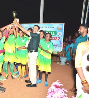
 போக்குவரத்துச் சோதனை- 187 வழக்குகள் பதிவு, 23 மோட்டார் சை
தகவல் தொழில்நுட்ப குறுகியகால கற்கைநெறி ஆரம்பம்: பன்முகக் க
். எம். பாஸில்
றுவடைக்குத் தயாராகவிருந்த நெல் வயல்களை துவம்சம் செய்த கா
ம் ஓர் பெருமை
, ஒன்பது அமர்வுகள்; 3,397 பட்டதாரிகளுக்கு பட்டங்கள் – சிறந்த 
கள்
வது ஆண்டு பவள விழா ஏற்பாடுகள் தொடர்பாக அம்பாறை மாவட
்தின் புதிய செயலாளராக நாபி எம். முஸ்னி பதவியேற்பு
மத்தின் மறைந்திருக்கும் அதிசயம்
 சுற்றாடல் சார் செயற்பாட்டு முகாம்
் கழகத்தின் ரீஜென்சி டி20 பிளாஸ்ட் கிரிக்கெட் சுற்றுப்போட்டி 