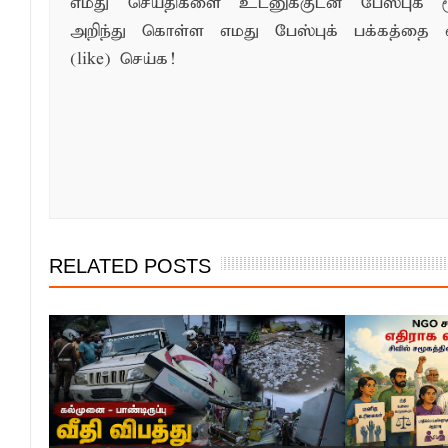
எமது செய்திகளை உடனுக்குடன் பேஸ்புக் ம
அறிந்து கொள்ள எமது பேஸ்புக் பக்கத்தை 
(like) செய்க!
RELATED POSTS