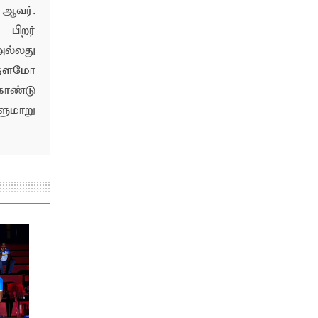
ஆவர்.
பிறர்
ல்லது
்தளமோ
ொண்டு
மாறு