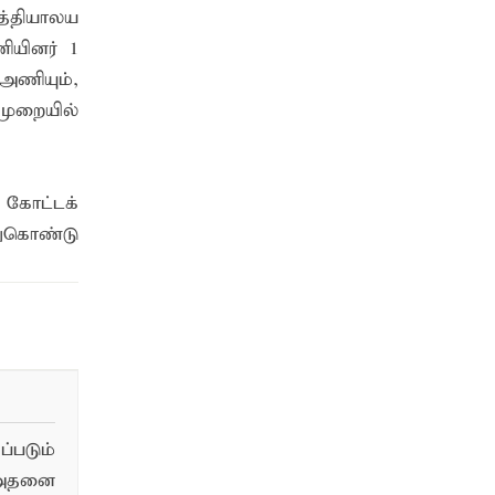
ித்தியாலய
ியினர் 1
அணியும்,
 முறையில்
க கோட்டக்
துகொண்டு
படும்
 அதனை