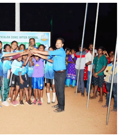
ங்கி – பொலிஸார் இணைந்து அம்பாறையில் விசேட விழிப்புணர்வு
்தேக நபருக்கு சரீரப் பிணை-கல்முனை நீதிவான் நீதிமன்றம் உத்
்.ஏ.எம். ரயீஸுக்கு உணர்வுபூர்வமான பிரியாவிடை