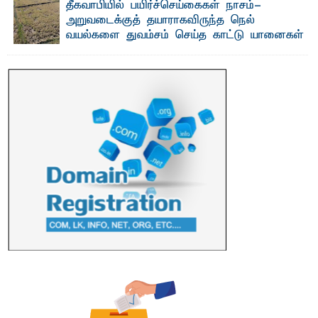
தீகவாபியில் பயிர்ச்செய்கைகள் நாசம்-
எம்.வை. அமீர்- ஒ லுவிலில் அமைந்துள்ள தென்கிழக்குப்
அறுவடைக்குத் தயாராகவிருந்த நெல்
பல்கலைக்கழகத்தின் 18ஆவது பொதுப் பட்டமளிப்பு விழா ...
வயல்களை துவம்சம் செய்த காட்டு யானைகள்
பாறுக் ஷிஹான்- அ ம்பாறை மாவட்டத்தின் தீகவாபி
பிரதேசத்தில் அறுவடைக்குத் தயாரான நிலையில்
காணப்பட்ட பல ...