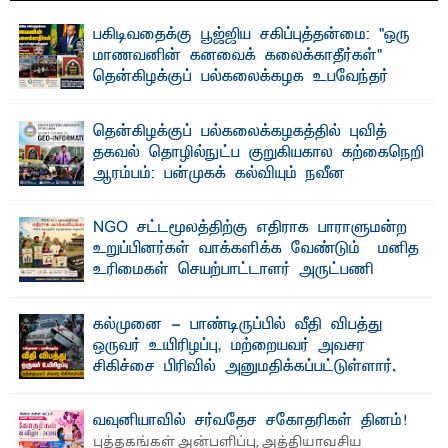
பகிடிவதைக்கு பூஜ்ஜிய சகிப்புத்தன்மை: "ஒரு
மாணவனின் கனவைக் கலைக்காதீர்கள்" –
தென்கிழக்குப் பல்கலைக்கழக உபவேந்தர்
வலியுறுத்தல்
"ஒ ரு மாணவனின் அல்லது மாணவியின் கனவு என்னால்
தென்கிழக்குப் பல்கலைக்கழகத்தில் புவித்
கலைக்கப்படாது" என்ற உறுதியை ஒவ்வொரு மாணவரும் ...
தகவல் தொழில்நுட்ப குறுகியகால கற்கைநெறி
ஆரம்பம்: பன்முகக் கல்வியும் நவீன
தொழில்நுட்பமும் காலத்தின் தேவை – பீடாதிபதி
பேராசிரியர் எம். எம். பாஸில்
NGO சட்டமூலத்திற்கு எதிராக பாராளுமன்ற
தெ ன்கிழக்குப் பல்கலைக்கழகத்தின் கலை மற்றும் கலாசார
உறுப்பினர்கள் வாக்களிக்க வேண்டும் – மனித
பீடத்தின் புவியியல் துறையினால் ...
உரிமைகள் செயற்பாட்டாளர் அருட்பணி
லூக்ஜோன் வேண்டுகோள்
ஜே. எப். காமிலா பேகம்- இ லங்கை அரசாங்கம் அரசுசாரா
கல்முனை - பாண்டிருப்பில் வீதி விபத்து
அமைப்புகள் (NGO) தொடர்பான புதிய சட்டமூலத்தை ...
ஒருவர் உயிரிழப்பு, மற்றையவர் அவசர
சிகிச்சை பிரிவில் அனுமதிக்கப்பட்டுள்ளார்.
ஷனா- அ ம்பாறை மாவட்டம் கல்முனை ஆதார
வைத்தியசாலைக்கு அருகாமையில் உள்ள கல்முனை -
பாண்டிருப்பு ...
வவுனியாவில் சர்வதேச சகோதரிகள் தினம்!
புத்தகங்கள் அன்பளிப்பு, அத்தியாவசிய