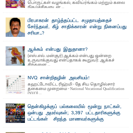
பொருட்கள் வழங்கல், கவியரங்கம் மற்றும் கலை
நிகழ்ச்சிகளுடன் ...
பிரபாகரன் தாழ்த்தப்பட்ட சமுதாயத்தைச்
சேர்ந்தவர், கீழ் சாதிக்காரன் என்று நினைப்பது
சரியா..?
விடுதலைப் புலிகளின் தலைவர் பிரபாகரன் அவர்கள்
வெள்ளாளரல்லாதவர் என்பதால் அவர் தாழ்த்தப்பட்ட ...
ஆக்கம் என்பது இதுதானா?
(எஸ்.எல். மன்சூர்) ஆக்கம் என்பது ஒன்றை
உருவாக்குவது என்பதாகக் கூறுவர். ஆக்கச்
சிந்தனை ...
NVQ சான்றிதழின் அவசியம்!
கஹட்டோவிட்ட ரிஹ்மி - தே சிய தொழில்சார்
தகைமை முறைமை - National Vocational Qualification
(NVQ) ...
தென்கிழக்குப் பல்கலையில் மூன்று நாட்கள்,
ஒன்பது அமர்வுகள்; 3,397 பட்டதாரிகளுக்கு
பட்டங்கள் – சிறந்த மாணவர்களுக்கு
தங்கப்பதக்கங்கள், நினைவுப் பதக்கங்கள்
மற்றும் சிறப்புப் பரிசுகள்