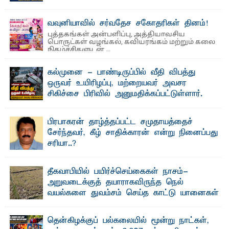
லூக்ஜோன் வேண்டுகோள்
ஜே. எப். காமிலா பேகம்- இ லங்கை அரசாங்கம் அரசுசாரா
வவுனியாவில் சர்வதேச சகோதரிகள் தினம்!
அமைப்புகள் (NGO) தொடர்பான புதிய சட்டமூலத்தை ...
புத்தகங்கள் அன்பளிப்பு, அத்தியாவசிய
பொருட்கள் வழங்கல், கவியரங்கம் மற்றும் கலை
நிகழ்ச்சிகளுடன் ...
கல்முனை - பாண்டிருப்பில் வீதி விபத்து
ஒருவர் உயிரிழப்பு, மற்றையவர் அவசர
சிகிச்சை பிரிவில் அனுமதிக்கப்பட்டுள்ளார்.
ஷனா- அ ம்பாறை மாவட்டம் கல்முனை ஆதார
வைத்தியசாலைக்கு அருகாமையில் உள்ள கல்முனை -
பாண்டிருப்பு ...
பிரபாகரன் தாழ்த்தப்பட்ட சமுதாயத்தைச்
சேர்ந்தவர், கீழ் சாதிக்காரன் என்று நினைப்பது
சரியா..?
விடுதலைப் புலிகளின் தலைவர் பிரபாகரன் அவர்கள்
வெள்ளாளரல்லாதவர் என்பதால் அவர் தாழ்த்தப்பட்ட ...
தீகவாபியில் பயிர்ச்செய்கைகள் நாசம்-
அறுவடைக்குத் தயாராகவிருந்த நெல்
வயல்களை துவம்சம் செய்த காட்டு யானைகள்
பாறுக் ஷிஹான்- அ ம்பாறை மாவட்டத்தின் தீகவாபி
பிரதேசத்தில் அறுவடைக்குத் தயாரான நிலையில்
காணப்பட்ட பல ...
தென்கிழக்குப் பல்கலையில் மூன்று நாட்கள்,