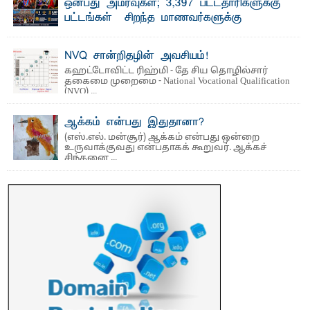
ஒன்பது அமர்வுகள்; 3,397 பட்டதாரிகளுக்கு
பட்டங்கள் – சிறந்த மாணவர்களுக்கு
தங்கப்பதக்கங்கள், நினைவுப் பதக்கங்கள்
மற்றும் சிறப்புப் பரிசுகள்
NVQ சான்றிதழின் அவசியம்!
எம்.வை. அமீர்- ஒ லுவிலில் அமைந்துள்ள தென்கிழக்குப்
கஹட்டோவிட்ட ரிஹ்மி - தே சிய தொழில்சார்
பல்கலைக்கழகத்தின் 18ஆவது பொதுப் பட்டமளிப்பு விழா ...
தகைமை முறைமை - National Vocational Qualification
(NVQ) ...
ஆக்கம் என்பது இதுதானா?
(எஸ்.எல். மன்சூர்) ஆக்கம் என்பது ஒன்றை
உருவாக்குவது என்பதாகக் கூறுவர். ஆக்கச்
சிந்தனை ...