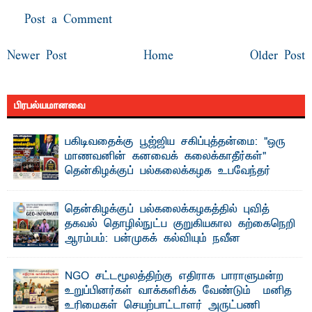
Post a Comment
Newer Post
Home
Older Post
பிரபல்யமானவை
பகிடிவதைக்கு பூஜ்ஜிய சகிப்புத்தன்மை: "ஒரு
மாணவனின் கனவைக் கலைக்காதீர்கள்" –
தென்கிழக்குப் பல்கலைக்கழக உபவேந்தர்
வலியுறுத்தல்
"ஒ ரு மாணவனின் அல்லது மாணவியின் கனவு என்னால்
தென்கிழக்குப் பல்கலைக்கழகத்தில் புவித்
கலைக்கப்படாது" என்ற உறுதியை ஒவ்வொரு மாணவரும் ...
தகவல் தொழில்நுட்ப குறுகியகால கற்கைநெறி
ஆரம்பம்: பன்முகக் கல்வியும் நவீன
தொழில்நுட்பமும் காலத்தின் தேவை – பீடாதிபதி
பேராசிரியர் எம். எம். பாஸில்
NGO சட்டமூலத்திற்கு எதிராக பாராளுமன்ற
தெ ன்கிழக்குப் பல்கலைக்கழகத்தின் கலை மற்றும் கலாசார
உறுப்பினர்கள் வாக்களிக்க வேண்டும் – மனித
பீடத்தின் புவியியல் துறையினால் ...
உரிமைகள் செயற்பாட்டாளர் அருட்பணி