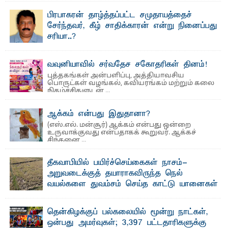
வைத்தியசாலைக்கு அருகாமையில் உள்ள கல்முனை -
பாண்டிருப்பு ...
பிரபாகரன் தாழ்த்தப்பட்ட சமுதாயத்தைச்
சேர்ந்தவர், கீழ் சாதிக்காரன் என்று நினைப்பது
சரியா..?
விடுதலைப் புலிகளின் தலைவர் பிரபாகரன் அவர்கள்
வெள்ளாளரல்லாதவர் என்பதால் அவர் தாழ்த்தப்பட்ட ...
வவுனியாவில் சர்வதேச சகோதரிகள் தினம்!
புத்தகங்கள் அன்பளிப்பு, அத்தியாவசிய
பொருட்கள் வழங்கல், கவியரங்கம் மற்றும் கலை
நிகழ்ச்சிகளுடன் ...
ஆக்கம் என்பது இதுதானா?
(எஸ்.எல். மன்சூர்) ஆக்கம் என்பது ஒன்றை
உருவாக்குவது என்பதாகக் கூறுவர். ஆக்கச்
சிந்தனை ...
தீகவாபியில் பயிர்ச்செய்கைகள் நாசம்-
அறுவடைக்குத் தயாராகவிருந்த நெல்
வயல்களை துவம்சம் செய்த காட்டு யானைகள்
பாறுக் ஷிஹான்- அ ம்பாறை மாவட்டத்தின் தீகவாபி
பிரதேசத்தில் அறுவடைக்குத் தயாரான நிலையில்
காணப்பட்ட பல ...
தென்கிழக்குப் பல்கலையில் மூன்று நாட்கள்,
ஒன்பது அமர்வுகள்; 3,397 பட்டதாரிகளுக்கு