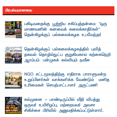
பிரபல்யமானவை
பகிடிவதைக்கு பூஜ்ஜிய சகிப்புத்தன்மை: "ஒரு
மாணவனின் கனவைக் கலைக்காதீர்கள்" –
தென்கிழக்குப் பல்கலைக்கழக உபவேந்தர்
வலியுறுத்தல்
"ஒ ரு மாணவனின் அல்லது மாணவியின் கனவு என்னால்
தென்கிழக்குப் பல்கலைக்கழகத்தில் புவித்
கலைக்கப்படாது" என்ற உறுதியை ஒவ்வொரு மாணவரும் ...
தகவல் தொழில்நுட்ப குறுகியகால கற்கைநெறி
ஆரம்பம்: பன்முகக் கல்வியும் நவீன
தொழில்நுட்பமும் காலத்தின் தேவை – பீடாதிபதி
பேராசிரியர் எம். எம். பாஸில்
NGO சட்டமூலத்திற்கு எதிராக பாராளுமன்ற
தெ ன்கிழக்குப் பல்கலைக்கழகத்தின் கலை மற்றும் கலாசார
உறுப்பினர்கள் வாக்களிக்க வேண்டும் – மனித
பீடத்தின் புவியியல் துறையினால் ...
உரிமைகள் செயற்பாட்டாளர் அருட்பணி
லூக்ஜோன் வேண்டுகோள்
ஜே. எப். காமிலா பேகம்- இ லங்கை அரசாங்கம் அரசுசாரா
கல்முனை - பாண்டிருப்பில் வீதி விபத்து
அமைப்புகள் (NGO) தொடர்பான புதிய சட்டமூலத்தை ...
ஒருவர் உயிரிழப்பு, மற்றையவர் அவசர
சிகிச்சை பிரிவில் அனுமதிக்கப்பட்டுள்ளார்.
ஷனா- அ ம்பாறை மாவட்டம் கல்முனை ஆதார