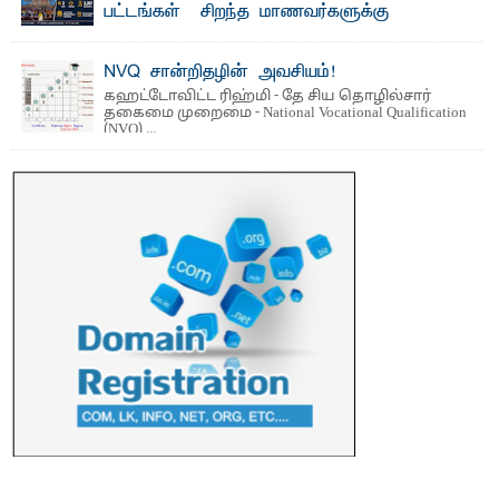
பட்டங்கள் – சிறந்த மாணவர்களுக்கு
தங்கப்பதக்கங்கள், நினைவுப் பதக்கங்கள்
மற்றும் சிறப்புப் பரிசுகள்
NVQ சான்றிதழின் அவசியம்!
எம்.வை. அமீர்- ஒ லுவிலில் அமைந்துள்ள தென்கிழக்குப்
கஹட்டோவிட்ட ரிஹ்மி - தே சிய தொழில்சார்
பல்கலைக்கழகத்தின் 18ஆவது பொதுப் பட்டமளிப்பு விழா ...
தகைமை முறைமை - National Vocational Qualification
(NVQ) ...