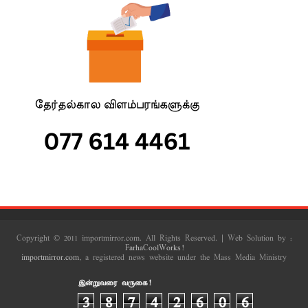
Copyright © 2011 importmirror.com. All Rights Reserved. | Web Solution by :
FarhaCoolWorks!
importmirror.com
, a registered news website under the Mass Media Ministry
இன்றுவரை வருகை!
3
8
7
4
2
6
0
6