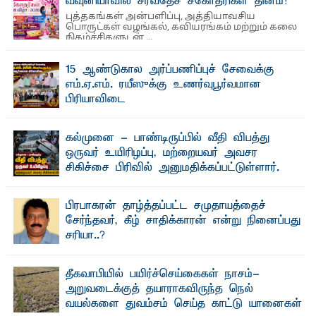
வவுனியாவில் சர்வதேச சகோதரிகள் தினம்!
புத்தகங்கள் அன்பளிப்பு, அத்தியாவசிய
பொருட்கள் வழங்கல், கவியரங்கம் மற்றும் கலை
நிகழ்ச்சிகளுடன் ...
15 ஆண்டுகால அர்ப்பணிப்புச் சேவைக்கு
எம்.ஏ.எம். ரயீஸுக்கு உணர்வுபூர்வமான
பிரியாவிடை
தெ ன்கிழக்குப் பல்கலைக்கழகத்தின் நிர்வாக பிரிவிலும்
பிரயோக விஞ்ஞான பீடத்திலும் 15 ஆண்டுகள் ...
கல்முனை - பாண்டிருப்பில் வீதி விபத்து
ஒருவர் உயிரிழப்பு, மற்றையவர் அவசர
சிகிச்சை பிரிவில் அனுமதிக்கப்பட்டுள்ளார்.
ஷனா- அ ம்பாறை மாவட்டம் கல்முனை ஆதார
வைத்தியசாலைக்கு அருகாமையில் உள்ள கல்முனை -
பாண்டிருப்பு ...
பிரபாகரன் தாழ்த்தப்பட்ட சமுதாயத்தைச்
சேர்ந்தவர், கீழ் சாதிக்காரன் என்று நினைப்பது
சரியா..?
விடுதலைப் புலிகளின் தலைவர் பிரபாகரன் அவர்கள்
வெள்ளாளரல்லாதவர் என்பதால் அவர் தாழ்த்தப்பட்ட ...
தீகவாபியில் பயிர்ச்செய்கைகள் நாசம்-
அறுவடைக்குத் தயாராகவிருந்த நெல்
வயல்களை துவம்சம் செய்த காட்டு யானைகள்