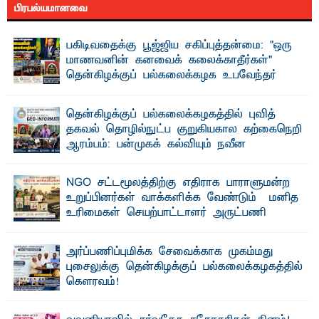
பிரபல்யமானவை
பகிடிவதைக்கு பூஜ்ஜிய சகிப்புத்தன்மை: "ஒரு
மாணவனின் கனவைக் கலைக்காதீர்கள்" –
தென்கிழக்குப் பல்கலைக்கழக உபவேந்தர்
வலியுறுத்தல்
"ஒ ரு மாணவனின் அல்லது மாணவியின் கனவு என்னால்
தென்கிழக்குப் பல்கலைக்கழகத்தில் புவித்
கலைக்கப்படாது" என்ற உறுதியை ஒவ்வொரு மாணவரும் ...
தகவல் தொழில்நுட்ப குறுகியகால கற்கைநெறி
ஆரம்பம்: பன்முகக் கல்வியும் நவீன
தொழில்நுட்பமும் காலத்தின் தேவை – பீடாதிபதி
பேராசிரியர் எம். எம். பாஸில்
NGO சட்டமூலத்திற்கு எதிராக பாராளுமன்ற
தெ ன்கிழக்குப் பல்கலைக்கழகத்தின் கலை மற்றும் கலாசார
உறுப்பினர்கள் வாக்களிக்க வேண்டும் – மனித
பீடத்தின் புவியியல் துறையினால் ...
உரிமைகள் செயற்பாட்டாளர் அருட்பணி
லூக்ஜோன் வேண்டுகோள்
ஜே. எப். காமிலா பேகம்- இ லங்கை அரசாங்கம் அரசுசாரா
அர்ப்பணிப்புமிக்க சேவைக்காக முகம்மது
அமைப்புகள் (NGO) தொடர்பான புதிய சட்டமூலத்தை ...
புசைலுக்கு தென்கிழக்குப் பல்கலைக்கழகத்தில்
கௌரவம்!
தெ ன்கிழக்குப் பல்கலைக்கழகத்தின் கலை மற்றும் கலாசாரப்
பீடத்தின் கல்வி மற்றும் நிர்வாக வளர்ச்சியில் ...