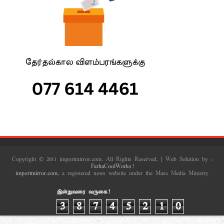
Copyright © 2011 importmirror.com. All Rights Reserved. | Web Solution by :
FarhaCoolWorks!
importmirror.com
, a registered news website under the Mass Media Ministry
இன்றுவரை வருகை!
3
8
7
4
5
2
1
0