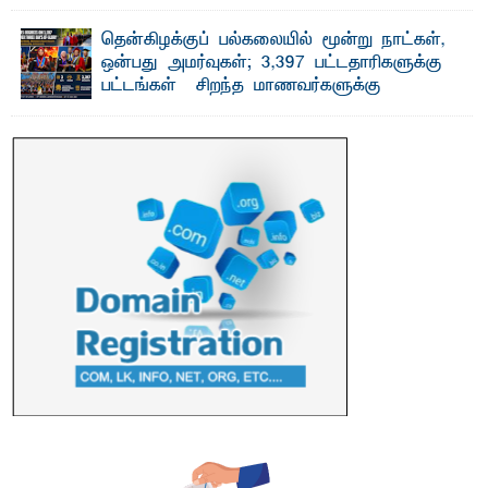
பாறுக் ஷிஹான்- அ ம்பாறை மாவட்டத்தின் தீகவாபி
பிரதேசத்தில் அறுவடைக்குத் தயாரான நிலையில்
காணப்பட்ட பல ...
தென்கிழக்குப் பல்கலையில் மூன்று நாட்கள்,
ஒன்பது அமர்வுகள்; 3,397 பட்டதாரிகளுக்கு
பட்டங்கள் – சிறந்த மாணவர்களுக்கு
தங்கப்பதக்கங்கள், நினைவுப் பதக்கங்கள்
மற்றும் சிறப்புப் பரிசுகள்
எம்.வை. அமீர்- ஒ லுவிலில் அமைந்துள்ள தென்கிழக்குப்
பல்கலைக்கழகத்தின் 18ஆவது பொதுப் பட்டமளிப்பு விழா ...