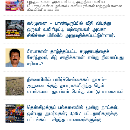
புத்தகங்கள் அன்பளிப்பு, அத்தியாவசிய
பொருட்கள் வழங்கல், கவியரங்கம் மற்றும் கலை
நிகழ்ச்சிகளுடன் ...
கல்முனை - பாண்டிருப்பில் வீதி விபத்து
ஒருவர் உயிரிழப்பு, மற்றையவர் அவசர
சிகிச்சை பிரிவில் அனுமதிக்கப்பட்டுள்ளார்.
ஷனா- அ ம்பாறை மாவட்டம் கல்முனை ஆதார
வைத்தியசாலைக்கு அருகாமையில் உள்ள கல்முனை -
பாண்டிருப்பு ...
பிரபாகரன் தாழ்த்தப்பட்ட சமுதாயத்தைச்
சேர்ந்தவர், கீழ் சாதிக்காரன் என்று நினைப்பது
சரியா..?
விடுதலைப் புலிகளின் தலைவர் பிரபாகரன் அவர்கள்
வெள்ளாளரல்லாதவர் என்பதால் அவர் தாழ்த்தப்பட்ட ...
தீகவாபியில் பயிர்ச்செய்கைகள் நாசம்-
அறுவடைக்குத் தயாராகவிருந்த நெல்
வயல்களை துவம்சம் செய்த காட்டு யானைகள்
பாறுக் ஷிஹான்- அ ம்பாறை மாவட்டத்தின் தீகவாபி
பிரதேசத்தில் அறுவடைக்குத் தயாரான நிலையில்
காணப்பட்ட பல ...
தென்கிழக்குப் பல்கலையில் மூன்று நாட்கள்,
ஒன்பது அமர்வுகள்; 3,397 பட்டதாரிகளுக்கு
பட்டங்கள் – சிறந்த மாணவர்களுக்கு
தங்கப்பதக்கங்கள், நினைவுப் பதக்கங்கள்