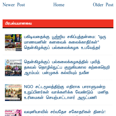
Newer Post
Home
Older Post
பிரபல்யமானவை
பகிடிவதைக்கு பூஜ்ஜிய சகிப்புத்தன்மை: "ஒரு
மாணவனின் கனவைக் கலைக்காதீர்கள்" –
தென்கிழக்குப் பல்கலைக்கழக உபவேந்தர்
வலியுறுத்தல்
"ஒ ரு மாணவனின் அல்லது மாணவியின் கனவு என்னால்
தென்கிழக்குப் பல்கலைக்கழகத்தில் புவித்
கலைக்கப்படாது" என்ற உறுதியை ஒவ்வொரு மாணவரும் ...
தகவல் தொழில்நுட்ப குறுகியகால கற்கைநெறி
ஆரம்பம்: பன்முகக் கல்வியும் நவீன
தொழில்நுட்பமும் காலத்தின் தேவை – பீடாதிபதி
பேராசிரியர் எம். எம். பாஸில்
NGO சட்டமூலத்திற்கு எதிராக பாராளுமன்ற
தெ ன்கிழக்குப் பல்கலைக்கழகத்தின் கலை மற்றும் கலாசார
உறுப்பினர்கள் வாக்களிக்க வேண்டும் – மனித
பீடத்தின் புவியியல் துறையினால் ...
உரிமைகள் செயற்பாட்டாளர் அருட்பணி
லூக்ஜோன் வேண்டுகோள்
ஜே. எப். காமிலா பேகம்- இ லங்கை அரசாங்கம் அரசுசாரா
வவுனியாவில் சர்வதேச சகோதரிகள் தினம்!
அமைப்புகள் (NGO) தொடர்பான புதிய சட்டமூலத்தை ...