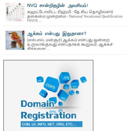
மற்றும் சிறப்புப் பரிசுகள்
NVQ சான்றிதழின் அவசியம்!
எம்.வை. அமீர்- ஒ லுவிலில் அமைந்துள்ள தென்கிழக்குப்
கஹட்டோவிட்ட ரிஹ்மி - தே சிய தொழில்சார்
பல்கலைக்கழகத்தின் 18ஆவது பொதுப் பட்டமளிப்பு விழா ...
தகைமை முறைமை - National Vocational Qualification
(NVQ) ...
ஆக்கம் என்பது இதுதானா?
(எஸ்.எல். மன்சூர்) ஆக்கம் என்பது ஒன்றை
உருவாக்குவது என்பதாகக் கூறுவர். ஆக்கச்
சிந்தனை ...