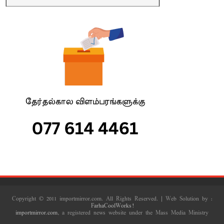
Copyright © 2011 importmirror.com. All Rights Reserved. | Web Solution by :
FarhaCoolWorks!
importmirror.com
, a registered news website under the Mass Media Ministry