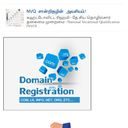
தெ ன்கிழக்குப் பல்கலைக்கழகத்தின் நிர்வாக பிரிவிலும்
பிரயோக விஞ்ஞான பீடத்திலும் 15 ஆண்டுகள் ...
NVQ சான்றிதழின் அவசியம்!
கஹட்டோவிட்ட ரிஹ்மி - தே சிய தொழில்சார்
தகைமை முறைமை - National Vocational Qualification
(NVQ) ...