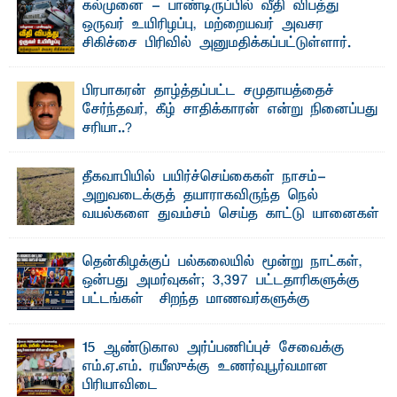
கல்முனை - பாண்டிருப்பில் வீதி விபத்து
ஒருவர் உயிரிழப்பு, மற்றையவர் அவசர
சிகிச்சை பிரிவில் அனுமதிக்கப்பட்டுள்ளார்.
ஷனா- அ ம்பாறை மாவட்டம் கல்முனை ஆதார
வைத்தியசாலைக்கு அருகாமையில் உள்ள கல்முனை -
பாண்டிருப்பு ...
பிரபாகரன் தாழ்த்தப்பட்ட சமுதாயத்தைச்
சேர்ந்தவர், கீழ் சாதிக்காரன் என்று நினைப்பது
சரியா..?
விடுதலைப் புலிகளின் தலைவர் பிரபாகரன் அவர்கள்
வெள்ளாளரல்லாதவர் என்பதால் அவர் தாழ்த்தப்பட்ட ...
தீகவாபியில் பயிர்ச்செய்கைகள் நாசம்-
அறுவடைக்குத் தயாராகவிருந்த நெல்
வயல்களை துவம்சம் செய்த காட்டு யானைகள்
பாறுக் ஷிஹான்- அ ம்பாறை மாவட்டத்தின் தீகவாபி
பிரதேசத்தில் அறுவடைக்குத் தயாரான நிலையில்
காணப்பட்ட பல ...
தென்கிழக்குப் பல்கலையில் மூன்று நாட்கள்,
ஒன்பது அமர்வுகள்; 3,397 பட்டதாரிகளுக்கு
பட்டங்கள் – சிறந்த மாணவர்களுக்கு
தங்கப்பதக்கங்கள், நினைவுப் பதக்கங்கள்
மற்றும் சிறப்புப் பரிசுகள்
15 ஆண்டுகால அர்ப்பணிப்புச் சேவைக்கு
எம்.வை. அமீர்- ஒ லுவிலில் அமைந்துள்ள தென்கிழக்குப்
எம்.ஏ.எம். ரயீஸுக்கு உணர்வுபூர்வமான
பல்கலைக்கழகத்தின் 18ஆவது பொதுப் பட்டமளிப்பு விழா ...
பிரியாவிடை