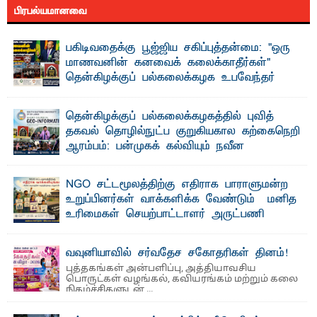
பிரபல்யமானவை
பகிடிவதைக்கு பூஜ்ஜிய சகிப்புத்தன்மை: "ஒரு
மாணவனின் கனவைக் கலைக்காதீர்கள்" –
தென்கிழக்குப் பல்கலைக்கழக உபவேந்தர்
வலியுறுத்தல்
"ஒ ரு மாணவனின் அல்லது மாணவியின் கனவு என்னால்
தென்கிழக்குப் பல்கலைக்கழகத்தில் புவித்
கலைக்கப்படாது" என்ற உறுதியை ஒவ்வொரு மாணவரும் ...
தகவல் தொழில்நுட்ப குறுகியகால கற்கைநெறி
ஆரம்பம்: பன்முகக் கல்வியும் நவீன
தொழில்நுட்பமும் காலத்தின் தேவை – பீடாதிபதி
பேராசிரியர் எம். எம். பாஸில்
NGO சட்டமூலத்திற்கு எதிராக பாராளுமன்ற
தெ ன்கிழக்குப் பல்கலைக்கழகத்தின் கலை மற்றும் கலாசார
உறுப்பினர்கள் வாக்களிக்க வேண்டும் – மனித
பீடத்தின் புவியியல் துறையினால் ...
உரிமைகள் செயற்பாட்டாளர் அருட்பணி
லூக்ஜோன் வேண்டுகோள்
ஜே. எப். காமிலா பேகம்- இ லங்கை அரசாங்கம் அரசுசாரா
வவுனியாவில் சர்வதேச சகோதரிகள் தினம்!
அமைப்புகள் (NGO) தொடர்பான புதிய சட்டமூலத்தை ...
புத்தகங்கள் அன்பளிப்பு, அத்தியாவசிய
பொருட்கள் வழங்கல், கவியரங்கம் மற்றும் கலை
நிகழ்ச்சிகளுடன் ...