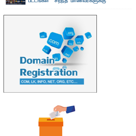
பட்டங்கள் – சிறந்த மாணவர்களுக்கு
தங்கப்பதக்கங்கள், நினைவுப் பதக்கங்கள்
மற்றும் சிறப்புப் பரிசுகள்
எம்.வை. அமீர்- ஒ லுவிலில் அமைந்துள்ள தென்கிழக்குப்
பல்கலைக்கழகத்தின் 18ஆவது பொதுப் பட்டமளிப்பு விழா ...