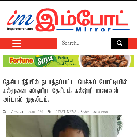
தேசிய ரீதியில் நடாத்தப்பட்ட பேச்சுப் போட்டியில்
கல்முனை ஸாஹிரா தேசியக் கல்லூரி மாணவன்
அர்மாஸ் முதலிடம்.
11/19/2021 10:38:00 AM
LATEST NEWS
,
Slider
,
அம்பாறை