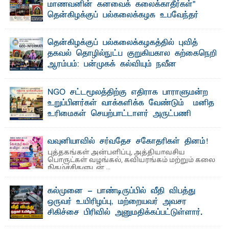
மாணவனின் கனவைக் கலைக்காதீர்கள்" –
தென்கிழக்குப் பல்கலைக்கழக உபவேந்தர்
வலியுறுத்தல்
"ஒ ரு மாணவனின் அல்லது மாணவியின் கனவு என்னால்
தென்கிழக்குப் பல்கலைக்கழகத்தில் புவித்
கலைக்கப்படாது" என்ற உறுதியை ஒவ்வொரு மாணவரும் ...
தகவல் தொழில்நுட்ப குறுகியகால கற்கைநெறி
ஆரம்பம்: பன்முகக் கல்வியும் நவீன
தொழில்நுட்பமும் காலத்தின் தேவை – பீடாதிபதி
பேராசிரியர் எம். எம். பாஸில்
NGO சட்டமூலத்திற்கு எதிராக பாராளுமன்ற
தெ ன்கிழக்குப் பல்கலைக்கழகத்தின் கலை மற்றும் கலாசார
உறுப்பினர்கள் வாக்களிக்க வேண்டும் – மனித
பீடத்தின் புவியியல் துறையினால் ...
உரிமைகள் செயற்பாட்டாளர் அருட்பணி
லூக்ஜோன் வேண்டுகோள்
ஜே. எப். காமிலா பேகம்- இ லங்கை அரசாங்கம் அரசுசாரா
வவுனியாவில் சர்வதேச சகோதரிகள் தினம்!
அமைப்புகள் (NGO) தொடர்பான புதிய சட்டமூலத்தை ...
புத்தகங்கள் அன்பளிப்பு, அத்தியாவசிய
பொருட்கள் வழங்கல், கவியரங்கம் மற்றும் கலை
நிகழ்ச்சிகளுடன் ...
கல்முனை - பாண்டிருப்பில் வீதி விபத்து
ஒருவர் உயிரிழப்பு, மற்றையவர் அவசர
சிகிச்சை பிரிவில் அனுமதிக்கப்பட்டுள்ளார்.
ஷனா- அ ம்பாறை மாவட்டம் கல்முனை ஆதார