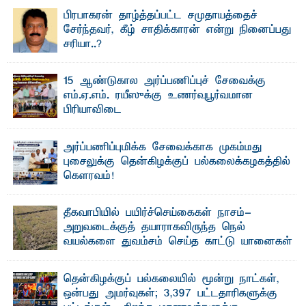
வைத்தியசாலைக்கு அருகாமையில் உள்ள கல்முனை -
பாண்டிருப்பு ...
பிரபாகரன் தாழ்த்தப்பட்ட சமுதாயத்தைச்
சேர்ந்தவர், கீழ் சாதிக்காரன் என்று நினைப்பது
சரியா..?
விடுதலைப் புலிகளின் தலைவர் பிரபாகரன் அவர்கள்
வெள்ளாளரல்லாதவர் என்பதால் அவர் தாழ்த்தப்பட்ட ...
15 ஆண்டுகால அர்ப்பணிப்புச் சேவைக்கு
எம்.ஏ.எம். ரயீஸுக்கு உணர்வுபூர்வமான
பிரியாவிடை
தெ ன்கிழக்குப் பல்கலைக்கழகத்தின் நிர்வாக பிரிவிலும்
பிரயோக விஞ்ஞான பீடத்திலும் 15 ஆண்டுகள் ...
அர்ப்பணிப்புமிக்க சேவைக்காக முகம்மது
புசைலுக்கு தென்கிழக்குப் பல்கலைக்கழகத்தில்
கௌரவம்!
தெ ன்கிழக்குப் பல்கலைக்கழகத்தின் கலை மற்றும் கலாசாரப்
பீடத்தின் கல்வி மற்றும் நிர்வாக வளர்ச்சியில் ...
தீகவாபியில் பயிர்ச்செய்கைகள் நாசம்-
அறுவடைக்குத் தயாராகவிருந்த நெல்
வயல்களை துவம்சம் செய்த காட்டு யானைகள்
பாறுக் ஷிஹான்- அ ம்பாறை மாவட்டத்தின் தீகவாபி
பிரதேசத்தில் அறுவடைக்குத் தயாரான நிலையில்
காணப்பட்ட பல ...
தென்கிழக்குப் பல்கலையில் மூன்று நாட்கள்,
ஒன்பது அமர்வுகள்; 3,397 பட்டதாரிகளுக்கு