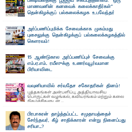
பகிடிவதைக்கு பூஜ்ஜிய சகிப்புத்தன்மை: "ஒரு
மாணவனின் கனவைக் கலைக்காதீர்கள்" –
தென்கிழக்குப் பல்கலைக்கழக உபவேந்தர்
வலியுறுத்தல்
"ஒ ரு மாணவனின் அல்லது மாணவியின் கனவு என்னால்
அர்ப்பணிப்புமிக்க சேவைக்காக முகம்மது
கலைக்கப்படாது" என்ற உறுதியை ஒவ்வொரு மாணவரும் ...
புசைலுக்கு தென்கிழக்குப் பல்கலைக்கழகத்தில்
கௌரவம்!
தெ ன்கிழக்குப் பல்கலைக்கழகத்தின் கலை மற்றும் கலாசாரப்
பீடத்தின் கல்வி மற்றும் நிர்வாக வளர்ச்சியில் ...
15 ஆண்டுகால அர்ப்பணிப்புச் சேவைக்கு
எம்.ஏ.எம். ரயீஸுக்கு உணர்வுபூர்வமான
பிரியாவிடை
தெ ன்கிழக்குப் பல்கலைக்கழகத்தின் நிர்வாக பிரிவிலும்
பிரயோக விஞ்ஞான பீடத்திலும் 15 ஆண்டுகள் ...
வவுனியாவில் சர்வதேச சகோதரிகள் தினம்!
புத்தகங்கள் அன்பளிப்பு, அத்தியாவசிய
பொருட்கள் வழங்கல், கவியரங்கம் மற்றும் கலை
நிகழ்ச்சிகளுடன் ...
பிரபாகரன் தாழ்த்தப்பட்ட சமுதாயத்தைச்
சேர்ந்தவர், கீழ் சாதிக்காரன் என்று நினைப்பது
சரியா..?