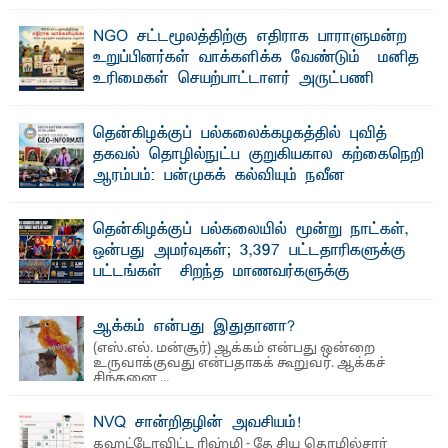
விடுதலைப் புலிகளின் தலைவர் பிரபாகரன் அவர்கள்
வெள்ளாளரல்லாதவர் என்பதால் அவர் தாழ்த்தப்பட்ட ...
NGO சட்டமூலத்திற்கு எதிராக பாராளுமன்ற
உறுப்பினர்கள் வாக்களிக்க வேண்டும் – மனித
உரிமைகள் செயற்பாட்டாளர் அருட்பணி
லூக்ஜோன் வேண்டுகோள்
ஜே. எப். காமிலா பேகம்- இ லங்கை அரசாங்கம் அரசுசாரா
தென்கிழக்குப் பல்கலைக்கழகத்தில் புவித்
அமைப்புகள் (NGO) தொடர்பான புதிய சட்டமூலத்தை ...
தகவல் தொழில்நுட்ப குறுகியகால கற்கைநெறி
ஆரம்பம்: பன்முகக் கல்வியும் நவீன
தொழில்நுட்பமும் காலத்தின் தேவை – பீடாதிபதி
பேராசிரியர் எம். எம். பாஸில்
தென்கிழக்குப் பல்கலையில் மூன்று நாட்கள்,
தெ ன்கிழக்குப் பல்கலைக்கழகத்தின் கலை மற்றும் கலாசார
ஒன்பது அமர்வுகள்; 3,397 பட்டதாரிகளுக்கு
பீடத்தின் புவியியல் துறையினால் ...
பட்டங்கள் – சிறந்த மாணவர்களுக்கு
தங்கப்பதக்கங்கள், நினைவுப் பதக்கங்கள்
மற்றும் சிறப்புப் பரிசுகள்
ஆக்கம் என்பது இதுதானா?
எம்.வை. அமீர்- ஒ லுவிலில் அமைந்துள்ள தென்கிழக்குப்
(எஸ்.எல். மன்சூர்) ஆக்கம் என்பது ஒன்றை
பல்கலைக்கழகத்தின் 18ஆவது பொதுப் பட்டமளிப்பு விழா ...
உருவாக்குவது என்பதாகக் கூறுவர். ஆக்கச்
சிந்தனை ...
NVQ சான்றிதழின் அவசியம்!
கஹட்டோவிட்ட ரிஹ்மி - தே சிய தொழில்சார்