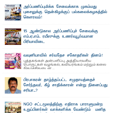
"ஒ ரு மாணவனின் அல்லது மாணவியின் கனவு என்னால்
அர்ப்பணிப்புமிக்க சேவைக்காக முகம்மது
கலைக்கப்படாது" என்ற உறுதியை ஒவ்வொரு மாணவரும் ...
புசைலுக்கு தென்கிழக்குப் பல்கலைக்கழகத்தில்
கௌரவம்!
தெ ன்கிழக்குப் பல்கலைக்கழகத்தின் கலை மற்றும் கலாசாரப்
பீடத்தின் கல்வி மற்றும் நிர்வாக வளர்ச்சியில் ...
15 ஆண்டுகால அர்ப்பணிப்புச் சேவைக்கு
எம்.ஏ.எம். ரயீஸுக்கு உணர்வுபூர்வமான
பிரியாவிடை
தெ ன்கிழக்குப் பல்கலைக்கழகத்தின் நிர்வாக பிரிவிலும்
பிரயோக விஞ்ஞான பீடத்திலும் 15 ஆண்டுகள் ...
வவுனியாவில் சர்வதேச சகோதரிகள் தினம்!
புத்தகங்கள் அன்பளிப்பு, அத்தியாவசிய
பொருட்கள் வழங்கல், கவியரங்கம் மற்றும் கலை
நிகழ்ச்சிகளுடன் ...
பிரபாகரன் தாழ்த்தப்பட்ட சமுதாயத்தைச்
சேர்ந்தவர், கீழ் சாதிக்காரன் என்று நினைப்பது
சரியா..?
விடுதலைப் புலிகளின் தலைவர் பிரபாகரன் அவர்கள்
வெள்ளாளரல்லாதவர் என்பதால் அவர் தாழ்த்தப்பட்ட ...
NGO சட்டமூலத்திற்கு எதிராக பாராளுமன்ற
உறுப்பினர்கள் வாக்களிக்க வேண்டும் – மனித