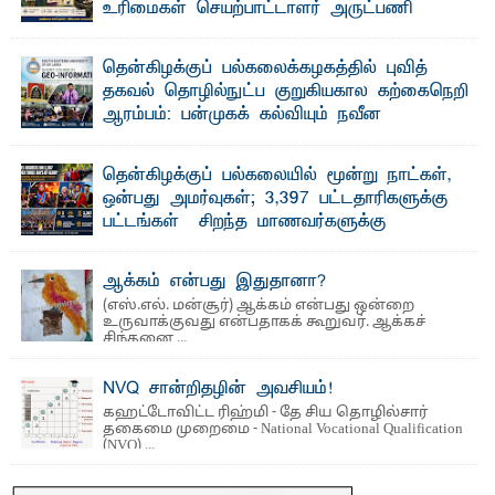
உரிமைகள் செயற்பாட்டாளர் அருட்பணி
லூக்ஜோன் வேண்டுகோள்
ஜே. எப். காமிலா பேகம்- இ லங்கை அரசாங்கம் அரசுசாரா
தென்கிழக்குப் பல்கலைக்கழகத்தில் புவித்
அமைப்புகள் (NGO) தொடர்பான புதிய சட்டமூலத்தை ...
தகவல் தொழில்நுட்ப குறுகியகால கற்கைநெறி
ஆரம்பம்: பன்முகக் கல்வியும் நவீன
தொழில்நுட்பமும் காலத்தின் தேவை – பீடாதிபதி
பேராசிரியர் எம். எம். பாஸில்
தென்கிழக்குப் பல்கலையில் மூன்று நாட்கள்,
தெ ன்கிழக்குப் பல்கலைக்கழகத்தின் கலை மற்றும் கலாசார
ஒன்பது அமர்வுகள்; 3,397 பட்டதாரிகளுக்கு
பீடத்தின் புவியியல் துறையினால் ...
பட்டங்கள் – சிறந்த மாணவர்களுக்கு
தங்கப்பதக்கங்கள், நினைவுப் பதக்கங்கள்
மற்றும் சிறப்புப் பரிசுகள்
ஆக்கம் என்பது இதுதானா?
எம்.வை. அமீர்- ஒ லுவிலில் அமைந்துள்ள தென்கிழக்குப்
(எஸ்.எல். மன்சூர்) ஆக்கம் என்பது ஒன்றை
பல்கலைக்கழகத்தின் 18ஆவது பொதுப் பட்டமளிப்பு விழா ...
உருவாக்குவது என்பதாகக் கூறுவர். ஆக்கச்
சிந்தனை ...
NVQ சான்றிதழின் அவசியம்!
கஹட்டோவிட்ட ரிஹ்மி - தே சிய தொழில்சார்
தகைமை முறைமை - National Vocational Qualification
(NVQ) ...