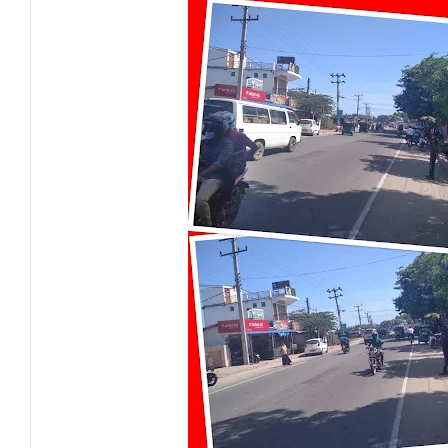
தீகவாபியில் பயிர்ச்செய்கைகள் நாசம்- அ
தென்கிழக்குப் பல்கலைக்கழகத்திற்கு மேலு
தென்கிழக்குப் பல்கலையில் மூன்று நாட்கள்
நினைவுப் பதக்கங்கள் மற்றும் சிறப்புப் பரிசு
இலங்கை அஹ்திய்யா பாடசாலைகளின் 75ஆ
தென்கிழக்குப் பல்கலைக்கழக ஊழியர் சங்கத
வியப்பில் ஆழ்த்தும் விபூதி மலை! – கதிர்கா
சாய்ந்தமருது லீடர் அஸ்ரப் வித்தியாலயத்தில்
சாய்ந்தமருது ரியல் பிளாஸ்டர் விளையாட்டுக
நிதி மோசடிகளைத் தடுப்பதற்காக மத்திய வ
பொலிஸ் சிறைக்கூடத்தை வீடியோ எடுத்த சந
15 ஆண்டுகால அர்ப்பணிப்புச் சேவைக்கு எம
அர்ப்பணிப்புமிக்க சேவைக்காக முகம்மது ப