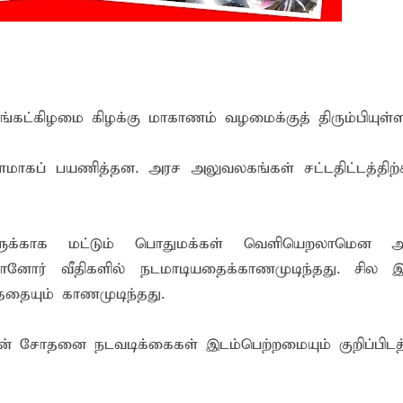
்கு எதிராகச் சட்ட நடவடிக்கை! மனித நுகர்வுக்குப் பொருத்தமற்ற
வாடி அமைப்பது குறித்து விசேட ஆலோசனைக் கூட்டம் : மக்களின்
ிங்கட்கிழமை கிழக்கு மாகாணம் வழமைக்குத் திரும்பியுள்ள
ராளமாகப் பயணித்தன. அரச அலுவலகங்கள் சட்டதிட்டத்தி
க்காக மட்டும் பொதுமக்கள் வெளியெறலாமென அறி
ாலானோர் வீதிகளில் நடமாடியதைக்காணமுடிந்தது. சில இ
தையும் காணமுடிந்தது.
் சோதனை நடவடிக்கைகள் இடம்பெற்றமையும் குறிப்பிடத்