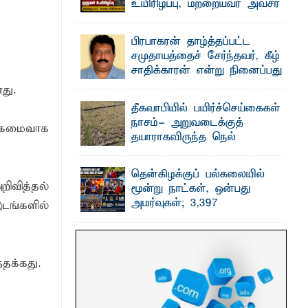
உயிரிழப்பு, மற்றையவர் அவசர
சிகிச்சை பிரிவில்
 உணவுகள் கைப்பற்றப்பட்டுக் அழிப்பு
அனுமதிக்கப்பட்டுள்ளார்.
பிரபாகரன் தாழ்த்தப்பட்ட
 நீண்டகால தேவைக்கு தீர்வு காண
ஷனா- அ ம்பாறை மாவட்டம் கல்முனை
சமுதாயத்தைச் சேர்ந்தவர், கீழ்
ஆதார வைத்தியசாலைக்கு அருகாமையில்
உள்ள கல்முனை - பாண்டிருப்பு ...
சாதிக்காரன் என்று நினைப்பது
சரியா..?
து.
விடுதலைப் புலிகளின் தலைவர் பிரபாகரன்
தீகவாபியில் பயிர்ச்செய்கைகள்
அவர்கள் வெள்ளாளரல்லாதவர் என்பதால்
அவர் தாழ்த்தப்பட்ட ...
நாசம்- அறுவடைக்குத்
ற்கமைவாக
தயாராகவிருந்த நெல்
வயல்களை துவம்சம் செய்த
காட்டு யானைகள்
தென்கிழக்குப் பல்கலையில்
பாறுக் ஷிஹான்- அ ம்பாறை மாவட்டத்தின்
வித்தல்
மூன்று நாட்கள், ஒன்பது
தீகவாபி பிரதேசத்தில் அறுவடைக்குத்
தயாரான நிலையில் காணப்பட்ட பல ...
அமர்வுகள்; 3,397
டங்களில்
பட்டதாரிகளுக்கு பட்டங்கள் –
சிறந்த மாணவர்களுக்கு
தங்கப்பதக்கங்கள், நினைவுப் பதக்கங்கள்
மற்றும் சிறப்புப் பரிசுகள்
தக்கது.
எம்.வை. அமீர்- ஒ லுவிலில் அமைந்துள்ள
தென்கிழக்குப் பல்கலைக்கழகத்தின்
18ஆவது பொதுப் பட்டமளிப்பு விழா ...