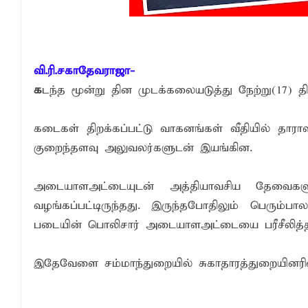
சுகாதார விதிமுறைகளை மீறிய வியாபாரிகளுக
மாளிகைக்காட்டிற்கு நிரந்தர மாற்று மைய
ஒருமித்த நடவடிக்கைக்கு முஸ்தீபு
வி.ரி.சகாதேவராஜா-
க
டந்த மூன்று தின முடக்கலையடுத்து நேற்று(17) த
கடைகள் திறக்கப்பட்டு வாகனங்கள் வீதியில் தா
குறைந்தளவு அலுவலர்களுடன் இயங்கின.
அடையாளஅட்டையுடன் அத்தியாவசிய தேவைகளு
வழங்கப்பட்டிருந்தது. இருந்தபோதிலும் பெரும்ப
படையின் பொலிசார் அடையாளஅட்டையை பரீசீலித்த
இதேவேளை சம்மாந்துறையில் சுகாதாரத்துறையினரின