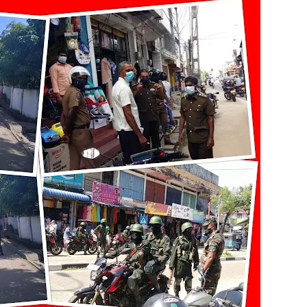
றுவடைக்குத் தயாராகவிருந்த நெல் வயல்களை துவம்சம் செய்த கா
ம் ஓர் பெருமை
, ஒன்பது அமர்வுகள்; 3,397 பட்டதாரிகளுக்கு பட்டங்கள் – சிறந்த 
கள்
வது ஆண்டு பவள விழா ஏற்பாடுகள் தொடர்பாக அம்பாறை மாவட
்தின் புதிய செயலாளராக நாபி எம். முஸ்னி பதவியேற்பு
மத்தின் மறைந்திருக்கும் அதிசயம்
 சுற்றாடல் சார் செயற்பாட்டு முகாம்
் கழகத்தின் ரீஜென்சி டி20 பிளாஸ்ட் கிரிக்கெட் சுற்றுப்போட்டி 
ங்கி – பொலிஸார் இணைந்து அம்பாறையில் விசேட விழிப்புணர்வு
்தேக நபருக்கு சரீரப் பிணை-கல்முனை நீதிவான் நீதிமன்றம் உத்
்.ஏ.எம். ரயீஸுக்கு உணர்வுபூர்வமான பிரியாவிடை
ுசைலுக்கு தென்கிழக்குப் பல்கலைக்கழகத்தில் கௌரவம்!