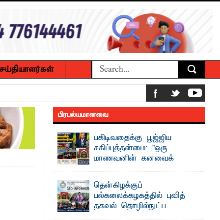
ெய்தியாளர்கள்
ைக்கழக உபவேந்தர் வலியுறுத்தல்
பிரபல்யமானவை
பட்டுள்ளார்.
பகிடிவதைக்கு பூஜ்ஜிய
பாட்டாளர் அருட்பணி லூக்ஜோன்
சகிப்புத்தன்மை: "ஒரு
மாணவனின் கனவைக்
கலைக்காதீர்கள்" –
க்கிள்கள் பறிமுதல்
தென்கிழக்குப் பல்கலைக்கழக உபவேந்தர்
தென்கிழக்குப்
வலியுறுத்தல்
பல்கலைக்கழகத்தில் புவித்
ல்வியும் நவீன தொழில்நுட்பமும்
"ஒ ரு மாணவனின் அல்லது மாணவியின்
தகவல் தொழில்நுட்ப
கனவு என்னால் கலைக்கப்படாது" என்ற
உறுதியை ஒவ்வொரு மாணவரும் ...
குறுகியகால கற்கைநெறி