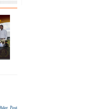
.
Older Post