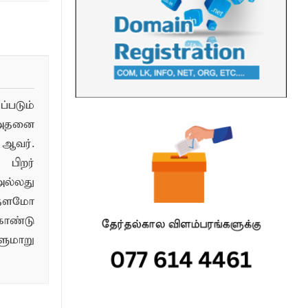
படும்
 அதனை
ஆவர்.
பிறர்
ல்லது
்தளமோ
ொண்டு
மாறு