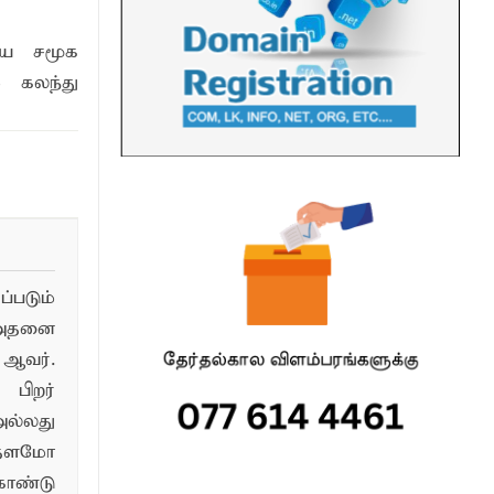
ிய சமூக
் கலந்து
படும்
 அதனை
ஆவர்.
பிறர்
ல்லது
்தளமோ
ொண்டு