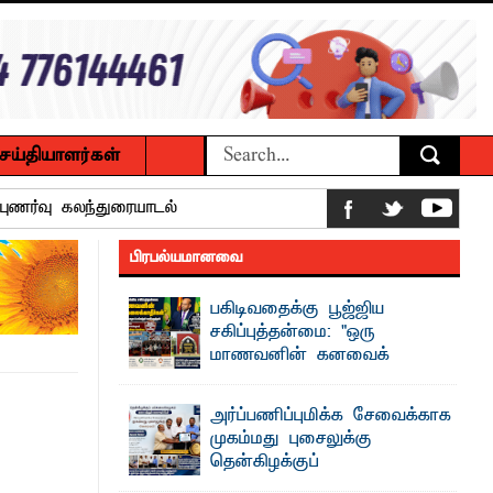
ெய்தியாளர்கள்
ப்புணர்வு கலந்துரையாடல்
பிரபல்யமானவை
 உணவுகள் கைப்பற்றப்பட்டுக் அழிப்பு
பகிடிவதைக்கு பூஜ்ஜிய
சகிப்புத்தன்மை: "ஒரு
 நீண்டகால தேவைக்கு தீர்வு காண
மாணவனின் கனவைக்
கலைக்காதீர்கள்" –
தென்கிழக்குப் பல்கலைக்கழக உபவேந்தர்
அர்ப்பணிப்புமிக்க சேவைக்காக
வலியுறுத்தல்
முகம்மது புசைலுக்கு
ைக்கழக உபவேந்தர் வலியுறுத்தல்
"ஒ ரு மாணவனின் அல்லது மாணவியின்
தென்கிழக்குப்
கனவு என்னால் கலைக்கப்படாது" என்ற
உறுதியை ஒவ்வொரு மாணவரும் ...
பல்கலைக்கழகத்தில் கௌரவம்!
பட்டுள்ளார்.