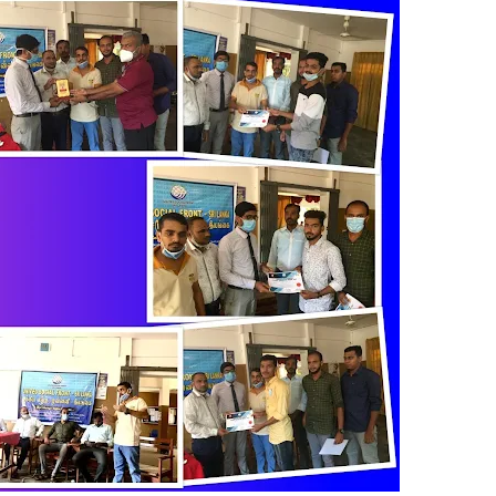
 உறுப்பினர்கள் வாக்களிக்க வேண்டும் – மனித உரிமைகள் செயற்
 போக்குவரத்துச் சோதனை- 187 வழக்குகள் பதிவு, 23 மோட்டார் சை
தகவல் தொழில்நுட்ப குறுகியகால கற்கைநெறி ஆரம்பம்: பன்முகக் க
். எம். பாஸில்
றுவடைக்குத் தயாராகவிருந்த நெல் வயல்களை துவம்சம் செய்த கா
ம் ஓர் பெருமை
, ஒன்பது அமர்வுகள்; 3,397 பட்டதாரிகளுக்கு பட்டங்கள் – சிறந்த 
கள்
வது ஆண்டு பவள விழா ஏற்பாடுகள் தொடர்பாக அம்பாறை மாவட
்தின் புதிய செயலாளராக நாபி எம். முஸ்னி பதவியேற்பு
மத்தின் மறைந்திருக்கும் அதிசயம்