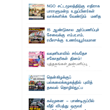
தெ ன்கிழக்குப் பல்கலைக்கழகத்தின் கலை
NGO சட்டமூலத்திற்கு எதிராக
பாட்டாளர் அருட்பணி லூக்ஜோன்
மற்றும் கலாசாரப் பீடத்தின் கல்வி மற்றும்
நிர்வாக வளர்ச்சியில் ...
பாராளுமன்ற உறுப்பினர்கள்
வாக்களிக்க வேண்டும் – மனித
உரிமைகள் செயற்பாட்டாளர்
க்கிள்கள் பறிமுதல்
அருட்பணி லூக்ஜோன் வேண்டுகோள்
15 ஆண்டுகால அர்ப்பணிப்புச்
ஜே. எப். காமிலா பேகம்- இ லங்கை
ல்வியும் நவீன தொழில்நுட்பமும்
சேவைக்கு எம்.ஏ.எம்.
அரசாங்கம் அரசுசாரா அமைப்புகள் (NGO)
தொடர்பான புதிய சட்டமூலத்தை ...
ரயீஸுக்கு உணர்வுபூர்வமான
பிரியாவிடை
ட்டு யானைகள்
தெ ன்கிழக்குப் பல்கலைக்கழகத்தின்
வவுனியாவில் சர்வதேச
நிர்வாக பிரிவிலும் பிரயோக விஞ்ஞான
பீடத்திலும் 15 ஆண்டுகள் ...
சகோதரிகள் தினம்!
புத்தகங்கள் அன்பளிப்பு,
மாணவர்களுக்கு தங்கப்பதக்கங்கள்,
அத்தியாவசிய பொருட்கள்
வழங்கல், கவியரங்கம் மற்றும் கலை
நிகழ்ச்சிகளுடன் ...
தென்கிழக்குப்
பல்கலைக்கழகத்தில் புவித்
்டத்தில் ஆலோசனைக் கூட்டம்
தகவல் தொழில்நுட்ப
குறுகியகால கற்கைநெறி
ஆரம்பம்: பன்முகக் கல்வியும் நவீன
கல்முனை - பாண்டிருப்பில்
தொழில்நுட்பமும் காலத்தின் தேவை –
வீதி விபத்து ஒருவர்
பீடாதிபதி பேராசிரியர் எம். எம். பாஸில்