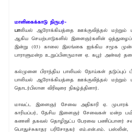
சாய்ந்தமருது லீடர் அஸ்ரப் வித்தியாலயத்தில்
சாய்ந்தமருது ரியல் பிளாஸ்டர் விளையாட்டுக
நிதி மோசடிகளைத் தடுப்பதற்காக மத்திய வ
மாளிகைக்காடு நிருபர்-
பா
லியல் ஆரோக்கியத்தை ஊக்குவித்தல் மற்றும் பா
ஆகிய செயற்பாடுகளில் இளைஞர்களின் ஒத்துழைப்பை
இன்று (03) காலை இலங்கை ஐக்கிய சமூக முன்ன
பாராளுமன்ற உறுப்பினருமான ஏ. கபூர் அன்வர் தல
கல்முனை பிராந்திய பாலியல் நோய்கள் தடுப்புப் பி
பாலியல் ஆரோக்கியத்தை ஊக்குவித்தல் மற்றும் பா
தொடர்பிலான விரிவுரை நிகழ்த்தினார்.
மாவட்ட இளைஞர் சேவை அதிகாரி ஏ. முபாரக் அல
காரியப்பர், தேசிய இளைஞர் சேவைகள் மன்ற பயிற
கணனி தகவல் தொழிநுட்ப பேரவை பணிப்பாளர் சபை 
பொதுச்சுகாதர பரிசோதகர் எம்.என்.எம். பஸ்லின்