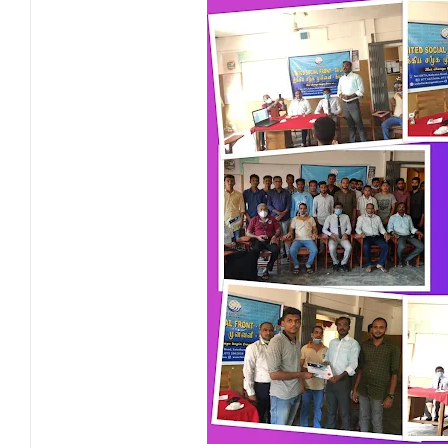
NGO சட்டமூலத்திற்கு எதிராக பாராளுமன்ற
வேண்டுகோள்
அக்கரைப்பற்று பொலிஸ் பிரிவில் அதிரடிப்
தென்கிழக்குப் பல்கலைக்கழகத்தில் புவித் 
காலத்தின் தேவை – பீடாதிபதி பேராசிரியர் எம
தீகவாபியில் பயிர்ச்செய்கைகள் நாசம்- அ
தென்கிழக்குப் பல்கலைக்கழகத்திற்கு மேலு
தென்கிழக்குப் பல்கலையில் மூன்று நாட்கள்
நினைவுப் பதக்கங்கள் மற்றும் சிறப்புப் பரிசு
இலங்கை அஹ்திய்யா பாடசாலைகளின் 75ஆ
தென்கிழக்குப் பல்கலைக்கழக ஊழியர் சங்கத
வியப்பில் ஆழ்த்தும் விபூதி மலை! – கதிர்கா