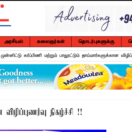
அரசியல்
கலைஞர்கள்
தொடர்புகளுக்கு
ச
 முன்னிட்டு கர்ப்பிணி மற்றும் பாலூட்டும் தாய்மார்களுக்கான விழி
்.ஏ.எம். ரயீஸுக்கு உணர்வுபூர்வமான பிரியாவிடை
ுசைலுக்கு தென்கிழக்குப் பல்கலைக்கழகத்தில் கௌரவம்!
்கு எதிராகச் சட்ட நடவடிக்கை! மனித நுகர்வுக்குப் பொருத்தமற்ற
வாடி அமைப்பது குறித்து விசேட ஆலோசனைக் கூட்டம் : மக்களின்
ிழிப்புணர்வு நிகழ்ச்சி !!
ஒரு மாணவனின் கனவைக் கலைக்காதீர்கள்" – தென்கிழக்குப் பல்கல
ுவர் உயிரிழப்பு, மற்றையவர் அவசர சிகிச்சை பிரிவில் அனுமதிக்கப்