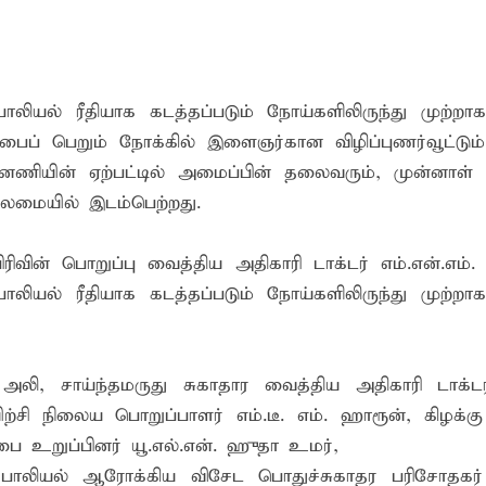
 சுற்றாடல் சார் செயற்பாட்டு முகாம்
் கழகத்தின் ரீஜென்சி டி20 பிளாஸ்ட் கிரிக்கெட் சுற்றுப்போட்டி 
ங்கி – பொலிஸார் இணைந்து அம்பாறையில் விசேட விழிப்புணர்வு
லியல் ரீதியாக கடத்தப்படும் நோய்களிலிருந்து முற்றாக
ப் பெறும் நோக்கில் இளைஞர்கான விழிப்புணர்வூட்டும் ந
ணியின் ஏற்பட்டில் அமைப்பின் தலைவரும், முன்னாள
ைமையில் இடம்பெற்றது.
ரிவின் பொறுப்பு வைத்திய அதிகாரி டாக்டர் எம்.என்.எம்.
லியல் ரீதியாக கடத்தப்படும் நோய்களிலிருந்து முற்றாக
ி, சாய்ந்தமருது சுகாதார வைத்திய அதிகாரி டாக்ட
்சி நிலைய பொறுப்பாளர் எம்.டீ. எம். ஹாரூன், கிழக்
உறுப்பினர் யூ.எல்.என். ஹுதா உமர்,
, பாலியல் ஆரோக்கிய விசேட பொதுச்சுகாதர பரிசோதகர் 