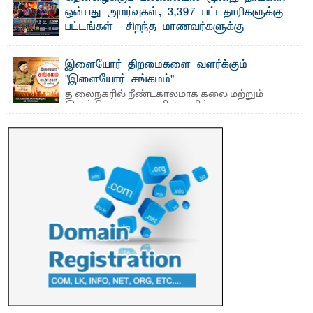
ஒன்பது அமர்வுகள்; 3,397 பட்டதாரிகளுக்கு
பட்டங்கள் – சிறந்த மாணவர்களுக்கு
தங்கப்பதக்கங்கள், நினைவுப் பதக்கங்கள்
மற்றும் சிறப்புப் பரிசுகள்
இளையோர் திறமைகளை வளர்க்கும்
எம்.வை. அமீர்- ஒ லுவிலில் அமைந்துள்ள தென்கிழக்குப்
"இளையோர் சங்கமம்"
பல்கலைக்கழகத்தின் 18ஆவது பொதுப் பட்டமளிப்பு விழா ...
த லைநகரில் நீண்டகாலமாக கலை மற்றும்
இலக்கியத் துறைகளில் தனித்துவமான
பணிகளை முன்னெடுத்து வரும் புதிய ...