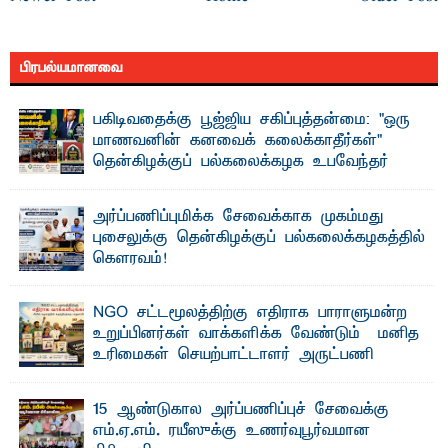
பிரபல்யமானவை
பகிடிவதைக்கு பூஜ்ஜிய சகிப்புத்தன்மை: "ஒரு
மாணவனின் கனவைக் கலைக்காதீர்கள்" –
தென்கிழக்குப் பல்கலைக்கழக உபவேந்தர்
வலியுறுத்தல்
"ஒ ரு மாணவனின் அல்லது மாணவியின் கனவு என்னால்
அர்ப்பணிப்புமிக்க சேவைக்காக முகம்மது
கலைக்கப்படாது" என்ற உறுதியை ஒவ்வொரு மாணவரும் ...
புசைலுக்கு தென்கிழக்குப் பல்கலைக்கழகத்தில்
கௌரவம்!
தெ ன்கிழக்குப் பல்கலைக்கழகத்தின் கலை மற்றும் கலாசாரப்
பீடத்தின் கல்வி மற்றும் நிர்வாக வளர்ச்சியில் ...
NGO சட்டமூலத்திற்கு எதிராக பாராளுமன்ற
உறுப்பினர்கள் வாக்களிக்க வேண்டும் – மனித
உரிமைகள் செயற்பாட்டாளர் அருட்பணி
லூக்ஜோன் வேண்டுகோள்
ஜே. எப். காமிலா பேகம்- இ லங்கை அரசாங்கம் அரசுசாரா
15 ஆண்டுகால அர்ப்பணிப்புச் சேவைக்கு
அமைப்புகள் (NGO) தொடர்பான புதிய சட்டமூலத்தை ...
எம்.ஏ.எம். ரயீஸுக்கு உணர்வுபூர்வமான