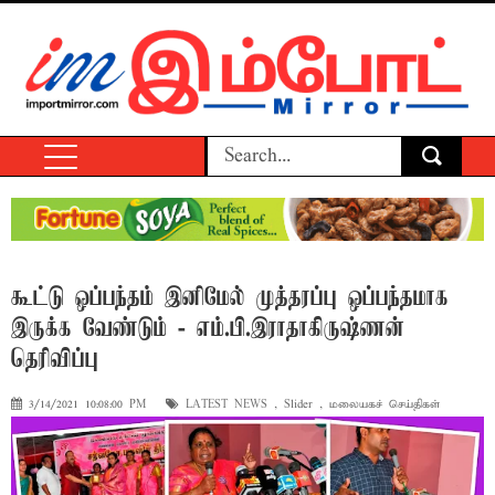
கூட்டு ஒப்பந்தம் இனிமேல் முத்தரப்பு ஒப்பந்தமாக
இருக்க வேண்டும் - எம்.பி.இராதாகிருஷ்ணன்
தெரிவிப்பு
3/14/2021 10:08:00 PM
LATEST NEWS
,
Slider
,
மலையகச் செய்திகள்