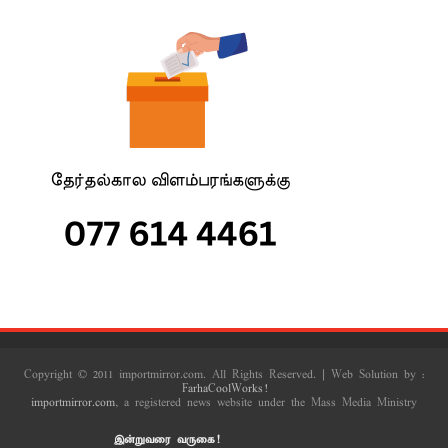
Copyright © 2011 importmirror.com. All Rights Reserved. | Web Solution by :
FarhaCoolWorks!
importmirror.com
, a registered news website under the Mass Media Ministry
இன்றுவரை வருகை!