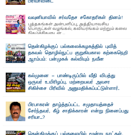
பிரியாவிடை
தெ ன்கிழக்குப் பல்கலைக்கழகத்தின் நிர்வாக பிரிவிலும்
பிரயோக விஞ்ஞான பீடத்திலும் 15 ஆண்டுகள் ...
வவுனியாவில் சர்வதேச சகோதரிகள் தினம்!
புத்தகங்கள் அன்பளிப்பு, அத்தியாவசிய
பொருட்கள் வழங்கல், கவியரங்கம் மற்றும் கலை
நிகழ்ச்சிகளுடன் ...
தென்கிழக்குப் பல்கலைக்கழகத்தில் புவித்
தகவல் தொழில்நுட்ப குறுகியகால கற்கைநெறி
ஆரம்பம்: பன்முகக் கல்வியும் நவீன
தொழில்நுட்பமும் காலத்தின் தேவை – பீடாதிபதி
பேராசிரியர் எம். எம். பாஸில்
கல்முனை - பாண்டிருப்பில் வீதி விபத்து
தெ ன்கிழக்குப் பல்கலைக்கழகத்தின் கலை மற்றும் கலாசார
ஒருவர் உயிரிழப்பு, மற்றையவர் அவசர
பீடத்தின் புவியியல் துறையினால் ...
சிகிச்சை பிரிவில் அனுமதிக்கப்பட்டுள்ளார்.
ஷனா- அ ம்பாறை மாவட்டம் கல்முனை ஆதார
வைத்தியசாலைக்கு அருகாமையில் உள்ள கல்முனை -
பாண்டிருப்பு ...
பிரபாகரன் தாழ்த்தப்பட்ட சமுதாயத்தைச்
சேர்ந்தவர், கீழ் சாதிக்காரன் என்று நினைப்பது
சரியா..?
விடுதலைப் புலிகளின் தலைவர் பிரபாகரன் அவர்கள்
வெள்ளாளரல்லாதவர் என்பதால் அவர் தாழ்த்தப்பட்ட ...
தென்கிழக்குப் பல்கலையில் மூன்று நாட்கள்,