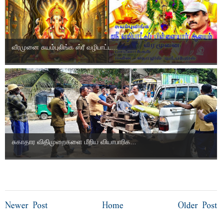
வீரமுனை சுயம்புலிங்க ஸ்ரீ வழிபாட்ட...
சுகாதார விதிமுறைகளை மீறிய வியாபாரிக...
Newer Post
Home
Older Post