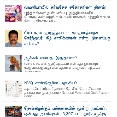
வைத்தியசாலைக்கு அருகாமையில் உள்ள கல்முனை -
பாண்டிருப்பு ...
வவுனியாவில் சர்வதேச சகோதரிகள் தினம்!
புத்தகங்கள் அன்பளிப்பு, அத்தியாவசிய
பொருட்கள் வழங்கல், கவியரங்கம் மற்றும் கலை
நிகழ்ச்சிகளுடன் ...
பிரபாகரன் தாழ்த்தப்பட்ட சமுதாயத்தைச்
சேர்ந்தவர், கீழ் சாதிக்காரன் என்று நினைப்பது
சரியா..?
விடுதலைப் புலிகளின் தலைவர் பிரபாகரன் அவர்கள்
வெள்ளாளரல்லாதவர் என்பதால் அவர் தாழ்த்தப்பட்ட ...
ஆக்கம் என்பது இதுதானா?
(எஸ்.எல். மன்சூர்) ஆக்கம் என்பது ஒன்றை
உருவாக்குவது என்பதாகக் கூறுவர். ஆக்கச்
சிந்தனை ...
NVQ சான்றிதழின் அவசியம்!
கஹட்டோவிட்ட ரிஹ்மி - தே சிய தொழில்சார்
தகைமை முறைமை - National Vocational Qualification
(NVQ) ...
தென்கிழக்குப் பல்கலையில் மூன்று நாட்கள்,
ஒன்பது அமர்வுகள்; 3,397 பட்டதாரிகளுக்கு