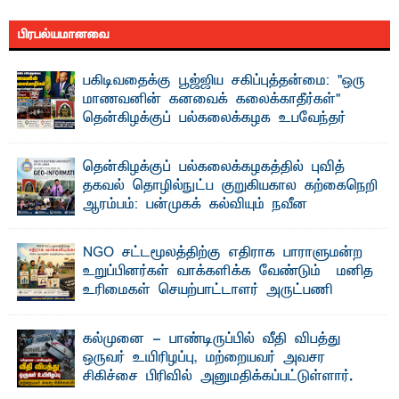
பிரபல்யமானவை
பகிடிவதைக்கு பூஜ்ஜிய சகிப்புத்தன்மை: "ஒரு
மாணவனின் கனவைக் கலைக்காதீர்கள்" –
தென்கிழக்குப் பல்கலைக்கழக உபவேந்தர்
வலியுறுத்தல்
"ஒ ரு மாணவனின் அல்லது மாணவியின் கனவு என்னால்
தென்கிழக்குப் பல்கலைக்கழகத்தில் புவித்
கலைக்கப்படாது" என்ற உறுதியை ஒவ்வொரு மாணவரும் ...
தகவல் தொழில்நுட்ப குறுகியகால கற்கைநெறி
ஆரம்பம்: பன்முகக் கல்வியும் நவீன
தொழில்நுட்பமும் காலத்தின் தேவை – பீடாதிபதி
பேராசிரியர் எம். எம். பாஸில்
NGO சட்டமூலத்திற்கு எதிராக பாராளுமன்ற
தெ ன்கிழக்குப் பல்கலைக்கழகத்தின் கலை மற்றும் கலாசார
உறுப்பினர்கள் வாக்களிக்க வேண்டும் – மனித
பீடத்தின் புவியியல் துறையினால் ...
உரிமைகள் செயற்பாட்டாளர் அருட்பணி
லூக்ஜோன் வேண்டுகோள்
ஜே. எப். காமிலா பேகம்- இ லங்கை அரசாங்கம் அரசுசாரா
கல்முனை - பாண்டிருப்பில் வீதி விபத்து
அமைப்புகள் (NGO) தொடர்பான புதிய சட்டமூலத்தை ...
ஒருவர் உயிரிழப்பு, மற்றையவர் அவசர
சிகிச்சை பிரிவில் அனுமதிக்கப்பட்டுள்ளார்.
ஷனா- அ ம்பாறை மாவட்டம் கல்முனை ஆதார