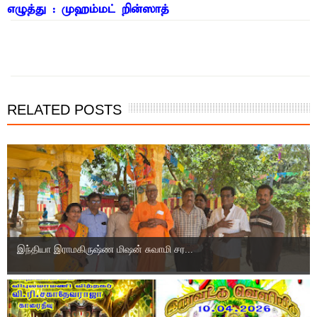
எழுத்து : முஹம்மட் றின்ஸாத்
RELATED POSTS
இந்தியா இராமகிருஷ்ண மிஷன் சுவாமி சர...