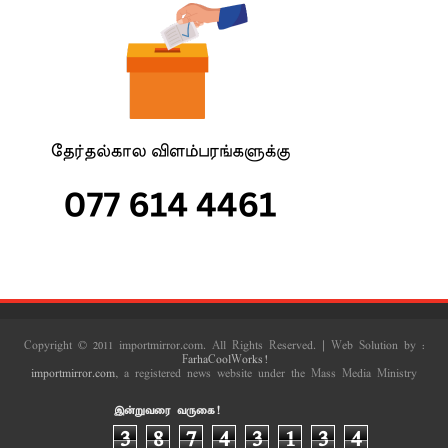
Copyright © 2011 importmirror.com. All Rights Reserved. | Web Solution by :
FarhaCoolWorks!
importmirror.com
, a registered news website under the Mass Media Ministry
இன்றுவரை வருகை!
3
8
7
4
3
1
3
4