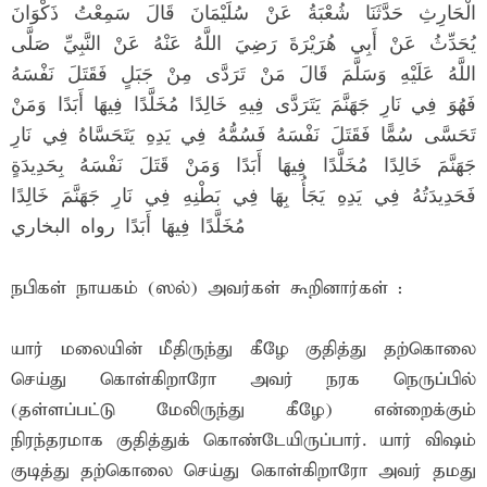
الْحَارِثِ حَدَّثَنَا شُعْبَةُ عَنْ سُلَيْمَانَ قَالَ سَمِعْتُ ذَكْوَانَ
يُحَدِّثُ عَنْ أَبِي هُرَيْرَةَ رَضِيَ اللَّهُ عَنْهُ عَنْ النَّبِيِّ صَلَّى
اللَّهُ عَلَيْهِ وَسَلَّمَ قَالَ مَنْ تَرَدَّى مِنْ جَبَلٍ فَقَتَلَ نَفْسَهُ
فَهُوَ فِي نَارِ جَهَنَّمَ يَتَرَدَّى فِيهِ خَالِدًا مُخَلَّدًا فِيهَا أَبَدًا وَمَنْ
تَحَسَّى سُمًّا فَقَتَلَ نَفْسَهُ فَسُمُّهُ فِي يَدِهِ يَتَحَسَّاهُ فِي نَارِ
جَهَنَّمَ خَالِدًا مُخَلَّدًا فِيهَا أَبَدًا وَمَنْ قَتَلَ نَفْسَهُ بِحَدِيدَةٍ
فَحَدِيدَتُهُ فِي يَدِهِ يَجَأُ بِهَا فِي بَطْنِهِ فِي نَارِ جَهَنَّمَ خَالِدًا
مُخَلَّدًا فِيهَا أَبَدًا رواه البخاري
நபிகள் நாயகம் (ஸல்) அவர்கள் கூறினார்கள் :
யார் மலையின் மீதிருந்து கீழே குதித்து தற்கொலை
செய்து கொள்கிறாரோ அவர் நரக நெருப்பில்
(தள்ளப்பட்டு மேலிருந்து கீழே) என்றைக்கும்
நிரந்தரமாக குதித்துக் கொண்டேயிருப்பார். யார் விஷம்
குடித்து தற்கொலை செய்து கொள்கிறாரோ அவர் தமது