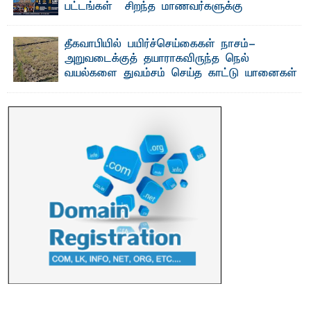
பட்டங்கள் – சிறந்த மாணவர்களுக்கு
தங்கப்பதக்கங்கள், நினைவுப் பதக்கங்கள்
மற்றும் சிறப்புப் பரிசுகள்
தீகவாபியில் பயிர்ச்செய்கைகள் நாசம்-
எம்.வை. அமீர்- ஒ லுவிலில் அமைந்துள்ள தென்கிழக்குப்
அறுவடைக்குத் தயாராகவிருந்த நெல்
பல்கலைக்கழகத்தின் 18ஆவது பொதுப் பட்டமளிப்பு விழா ...
வயல்களை துவம்சம் செய்த காட்டு யானைகள்
பாறுக் ஷிஹான்- அ ம்பாறை மாவட்டத்தின் தீகவாபி
பிரதேசத்தில் அறுவடைக்குத் தயாரான நிலையில்
காணப்பட்ட பல ...