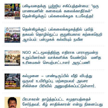
பகிடிவதைக்கு பூஜ்ஜிய சகிப்புத்தன்மை: "ஒரு
மாணவனின் கனவைக் கலைக்காதீர்கள்" –
தென்கிழக்குப் பல்கலைக்கழக உபவேந்தர்
வலியுறுத்தல்
"ஒ ரு மாணவனின் அல்லது மாணவியின் கனவு என்னால்
தென்கிழக்குப் பல்கலைக்கழகத்தில் புவித்
கலைக்கப்படாது" என்ற உறுதியை ஒவ்வொரு மாணவரும் ...
தகவல் தொழில்நுட்ப குறுகியகால கற்கைநெறி
ஆரம்பம்: பன்முகக் கல்வியும் நவீன
தொழில்நுட்பமும் காலத்தின் தேவை – பீடாதிபதி
பேராசிரியர் எம். எம். பாஸில்
NGO சட்டமூலத்திற்கு எதிராக பாராளுமன்ற
தெ ன்கிழக்குப் பல்கலைக்கழகத்தின் கலை மற்றும் கலாசார
உறுப்பினர்கள் வாக்களிக்க வேண்டும் – மனித
பீடத்தின் புவியியல் துறையினால் ...
உரிமைகள் செயற்பாட்டாளர் அருட்பணி
லூக்ஜோன் வேண்டுகோள்
ஜே. எப். காமிலா பேகம்- இ லங்கை அரசாங்கம் அரசுசாரா
கல்முனை - பாண்டிருப்பில் வீதி விபத்து
அமைப்புகள் (NGO) தொடர்பான புதிய சட்டமூலத்தை ...
ஒருவர் உயிரிழப்பு, மற்றையவர் அவசர
சிகிச்சை பிரிவில் அனுமதிக்கப்பட்டுள்ளார்.
ஷனா- அ ம்பாறை மாவட்டம் கல்முனை ஆதார
வைத்தியசாலைக்கு அருகாமையில் உள்ள கல்முனை -
பாண்டிருப்பு ...
பிரபாகரன் தாழ்த்தப்பட்ட சமுதாயத்தைச்
சேர்ந்தவர், கீழ் சாதிக்காரன் என்று நினைப்பது