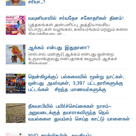
சரியா..?
விடுதலைப் புலிகளின் தலைவர் பிரபாகரன் அவர்கள்
வெள்ளாளரல்லாதவர் என்பதால் அவர் தாழ்த்தப்பட்ட ...
வவுனியாவில் சர்வதேச சகோதரிகள் தினம்!
புத்தகங்கள் அன்பளிப்பு, அத்தியாவசிய
பொருட்கள் வழங்கல், கவியரங்கம் மற்றும் கலை
நிகழ்ச்சிகளுடன் ...
ஆக்கம் என்பது இதுதானா?
(எஸ்.எல். மன்சூர்) ஆக்கம் என்பது ஒன்றை
உருவாக்குவது என்பதாகக் கூறுவர். ஆக்கச்
சிந்தனை ...
தென்கிழக்குப் பல்கலையில் மூன்று நாட்கள்,
ஒன்பது அமர்வுகள்; 3,397 பட்டதாரிகளுக்கு
பட்டங்கள் – சிறந்த மாணவர்களுக்கு
தங்கப்பதக்கங்கள், நினைவுப் பதக்கங்கள்
மற்றும் சிறப்புப் பரிசுகள்
தீகவாபியில் பயிர்ச்செய்கைகள் நாசம்-
எம்.வை. அமீர்- ஒ லுவிலில் அமைந்துள்ள தென்கிழக்குப்
அறுவடைக்குத் தயாராகவிருந்த நெல்
பல்கலைக்கழகத்தின் 18ஆவது பொதுப் பட்டமளிப்பு விழா ...
வயல்களை துவம்சம் செய்த காட்டு யானைகள்
பாறுக் ஷிஹான்- அ ம்பாறை மாவட்டத்தின் தீகவாபி
பிரதேசத்தில் அறுவடைக்குத் தயாரான நிலையில்
காணப்பட்ட பல ...
NVQ சான்றிதழின் அவசியம்!