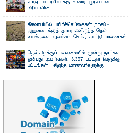
எம்.ஏ.எம். ரயீஸுக்கு உணர்வுபூர்வமான
பிரியாவிடை
தெ ன்கிழக்குப் பல்கலைக்கழகத்தின் நிர்வாக பிரிவிலும்
பிரயோக விஞ்ஞான பீடத்திலும் 15 ஆண்டுகள் ...
தீகவாபியில் பயிர்ச்செய்கைகள் நாசம்-
அறுவடைக்குத் தயாராகவிருந்த நெல்
வயல்களை துவம்சம் செய்த காட்டு யானைகள்
பாறுக் ஷிஹான்- அ ம்பாறை மாவட்டத்தின் தீகவாபி
பிரதேசத்தில் அறுவடைக்குத் தயாரான நிலையில்
காணப்பட்ட பல ...
தென்கிழக்குப் பல்கலையில் மூன்று நாட்கள்,
ஒன்பது அமர்வுகள்; 3,397 பட்டதாரிகளுக்கு
பட்டங்கள் – சிறந்த மாணவர்களுக்கு
தங்கப்பதக்கங்கள், நினைவுப் பதக்கங்கள்
மற்றும் சிறப்புப் பரிசுகள்
எம்.வை. அமீர்- ஒ லுவிலில் அமைந்துள்ள தென்கிழக்குப்
பல்கலைக்கழகத்தின் 18ஆவது பொதுப் பட்டமளிப்பு விழா ...