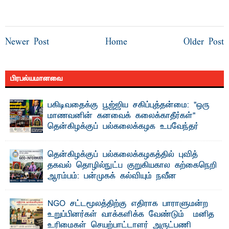
Newer Post
Home
Older Post
பிரபல்யமானவை
பகிடிவதைக்கு பூஜ்ஜிய சகிப்புத்தன்மை: "ஒரு
மாணவனின் கனவைக் கலைக்காதீர்கள்" –
தென்கிழக்குப் பல்கலைக்கழக உபவேந்தர்
வலியுறுத்தல்
"ஒ ரு மாணவனின் அல்லது மாணவியின் கனவு என்னால்
தென்கிழக்குப் பல்கலைக்கழகத்தில் புவித்
கலைக்கப்படாது" என்ற உறுதியை ஒவ்வொரு மாணவரும் ...
தகவல் தொழில்நுட்ப குறுகியகால கற்கைநெறி
ஆரம்பம்: பன்முகக் கல்வியும் நவீன
தொழில்நுட்பமும் காலத்தின் தேவை – பீடாதிபதி
பேராசிரியர் எம். எம். பாஸில்
NGO சட்டமூலத்திற்கு எதிராக பாராளுமன்ற
தெ ன்கிழக்குப் பல்கலைக்கழகத்தின் கலை மற்றும் கலாசார
உறுப்பினர்கள் வாக்களிக்க வேண்டும் – மனித
பீடத்தின் புவியியல் துறையினால் ...
உரிமைகள் செயற்பாட்டாளர் அருட்பணி