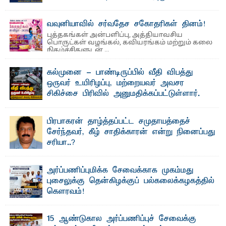
லூக்ஜோன் வேண்டுகோள்
ஜே. எப். காமிலா பேகம்- இ லங்கை அரசாங்கம் அரசுசாரா
வவுனியாவில் சர்வதேச சகோதரிகள் தினம்!
அமைப்புகள் (NGO) தொடர்பான புதிய சட்டமூலத்தை ...
புத்தகங்கள் அன்பளிப்பு, அத்தியாவசிய
பொருட்கள் வழங்கல், கவியரங்கம் மற்றும் கலை
நிகழ்ச்சிகளுடன் ...
கல்முனை - பாண்டிருப்பில் வீதி விபத்து
ஒருவர் உயிரிழப்பு, மற்றையவர் அவசர
சிகிச்சை பிரிவில் அனுமதிக்கப்பட்டுள்ளார்.
ஷனா- அ ம்பாறை மாவட்டம் கல்முனை ஆதார
வைத்தியசாலைக்கு அருகாமையில் உள்ள கல்முனை -
பாண்டிருப்பு ...
பிரபாகரன் தாழ்த்தப்பட்ட சமுதாயத்தைச்
சேர்ந்தவர், கீழ் சாதிக்காரன் என்று நினைப்பது
சரியா..?
விடுதலைப் புலிகளின் தலைவர் பிரபாகரன் அவர்கள்
வெள்ளாளரல்லாதவர் என்பதால் அவர் தாழ்த்தப்பட்ட ...
அர்ப்பணிப்புமிக்க சேவைக்காக முகம்மது
புசைலுக்கு தென்கிழக்குப் பல்கலைக்கழகத்தில்
கௌரவம்!
தெ ன்கிழக்குப் பல்கலைக்கழகத்தின் கலை மற்றும் கலாசாரப்
பீடத்தின் கல்வி மற்றும் நிர்வாக வளர்ச்சியில் ...
15 ஆண்டுகால அர்ப்பணிப்புச் சேவைக்கு