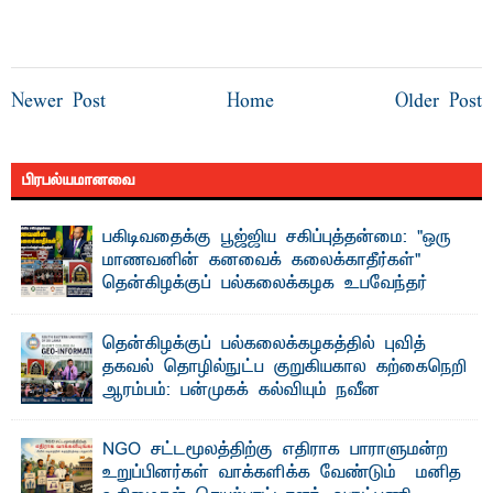
Newer Post
Home
Older Post
பிரபல்யமானவை
பகிடிவதைக்கு பூஜ்ஜிய சகிப்புத்தன்மை: "ஒரு
மாணவனின் கனவைக் கலைக்காதீர்கள்" –
தென்கிழக்குப் பல்கலைக்கழக உபவேந்தர்
வலியுறுத்தல்
"ஒ ரு மாணவனின் அல்லது மாணவியின் கனவு என்னால்
தென்கிழக்குப் பல்கலைக்கழகத்தில் புவித்
கலைக்கப்படாது" என்ற உறுதியை ஒவ்வொரு மாணவரும் ...
தகவல் தொழில்நுட்ப குறுகியகால கற்கைநெறி
ஆரம்பம்: பன்முகக் கல்வியும் நவீன
தொழில்நுட்பமும் காலத்தின் தேவை – பீடாதிபதி
பேராசிரியர் எம். எம். பாஸில்
NGO சட்டமூலத்திற்கு எதிராக பாராளுமன்ற
தெ ன்கிழக்குப் பல்கலைக்கழகத்தின் கலை மற்றும் கலாசார
உறுப்பினர்கள் வாக்களிக்க வேண்டும் – மனித
பீடத்தின் புவியியல் துறையினால் ...