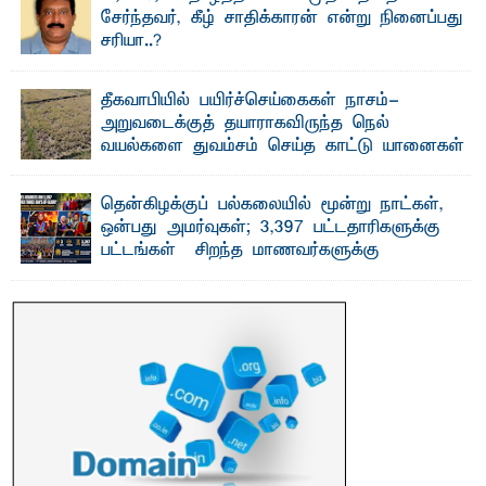
சேர்ந்தவர், கீழ் சாதிக்காரன் என்று நினைப்பது
சரியா..?
விடுதலைப் புலிகளின் தலைவர் பிரபாகரன் அவர்கள்
வெள்ளாளரல்லாதவர் என்பதால் அவர் தாழ்த்தப்பட்ட ...
தீகவாபியில் பயிர்ச்செய்கைகள் நாசம்-
அறுவடைக்குத் தயாராகவிருந்த நெல்
வயல்களை துவம்சம் செய்த காட்டு யானைகள்
பாறுக் ஷிஹான்- அ ம்பாறை மாவட்டத்தின் தீகவாபி
பிரதேசத்தில் அறுவடைக்குத் தயாரான நிலையில்
காணப்பட்ட பல ...
தென்கிழக்குப் பல்கலையில் மூன்று நாட்கள்,
ஒன்பது அமர்வுகள்; 3,397 பட்டதாரிகளுக்கு
பட்டங்கள் – சிறந்த மாணவர்களுக்கு
தங்கப்பதக்கங்கள், நினைவுப் பதக்கங்கள்
மற்றும் சிறப்புப் பரிசுகள்
எம்.வை. அமீர்- ஒ லுவிலில் அமைந்துள்ள தென்கிழக்குப்
பல்கலைக்கழகத்தின் 18ஆவது பொதுப் பட்டமளிப்பு விழா ...