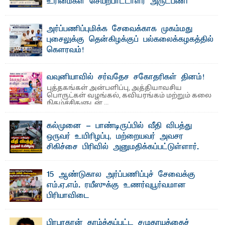
உரிமைகள் செயற்பாட்டாளர் அருட்பணி
லூக்ஜோன் வேண்டுகோள்
ஜே. எப். காமிலா பேகம்- இ லங்கை அரசாங்கம் அரசுசாரா
அர்ப்பணிப்புமிக்க சேவைக்காக முகம்மது
அமைப்புகள் (NGO) தொடர்பான புதிய சட்டமூலத்தை ...
புசைலுக்கு தென்கிழக்குப் பல்கலைக்கழகத்தில்
கௌரவம்!
தெ ன்கிழக்குப் பல்கலைக்கழகத்தின் கலை மற்றும் கலாசாரப்
பீடத்தின் கல்வி மற்றும் நிர்வாக வளர்ச்சியில் ...
வவுனியாவில் சர்வதேச சகோதரிகள் தினம்!
புத்தகங்கள் அன்பளிப்பு, அத்தியாவசிய
பொருட்கள் வழங்கல், கவியரங்கம் மற்றும் கலை
நிகழ்ச்சிகளுடன் ...
கல்முனை - பாண்டிருப்பில் வீதி விபத்து
ஒருவர் உயிரிழப்பு, மற்றையவர் அவசர
சிகிச்சை பிரிவில் அனுமதிக்கப்பட்டுள்ளார்.
ஷனா- அ ம்பாறை மாவட்டம் கல்முனை ஆதார
வைத்தியசாலைக்கு அருகாமையில் உள்ள கல்முனை -
பாண்டிருப்பு ...
15 ஆண்டுகால அர்ப்பணிப்புச் சேவைக்கு
எம்.ஏ.எம். ரயீஸுக்கு உணர்வுபூர்வமான
பிரியாவிடை
தெ ன்கிழக்குப் பல்கலைக்கழகத்தின் நிர்வாக பிரிவிலும்
பிரயோக விஞ்ஞான பீடத்திலும் 15 ஆண்டுகள் ...
பிரபாகரன் தாழ்த்தப்பட்ட சமுதாயத்தைச்