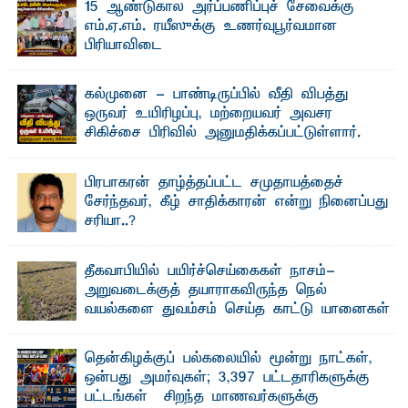
15 ஆண்டுகால அர்ப்பணிப்புச் சேவைக்கு
எம்.ஏ.எம். ரயீஸுக்கு உணர்வுபூர்வமான
பிரியாவிடை
தெ ன்கிழக்குப் பல்கலைக்கழகத்தின் நிர்வாக பிரிவிலும்
பிரயோக விஞ்ஞான பீடத்திலும் 15 ஆண்டுகள் ...
கல்முனை - பாண்டிருப்பில் வீதி விபத்து
ஒருவர் உயிரிழப்பு, மற்றையவர் அவசர
சிகிச்சை பிரிவில் அனுமதிக்கப்பட்டுள்ளார்.
ஷனா- அ ம்பாறை மாவட்டம் கல்முனை ஆதார
வைத்தியசாலைக்கு அருகாமையில் உள்ள கல்முனை -
பாண்டிருப்பு ...
பிரபாகரன் தாழ்த்தப்பட்ட சமுதாயத்தைச்
சேர்ந்தவர், கீழ் சாதிக்காரன் என்று நினைப்பது
சரியா..?
விடுதலைப் புலிகளின் தலைவர் பிரபாகரன் அவர்கள்
வெள்ளாளரல்லாதவர் என்பதால் அவர் தாழ்த்தப்பட்ட ...
தீகவாபியில் பயிர்ச்செய்கைகள் நாசம்-
அறுவடைக்குத் தயாராகவிருந்த நெல்
வயல்களை துவம்சம் செய்த காட்டு யானைகள்
பாறுக் ஷிஹான்- அ ம்பாறை மாவட்டத்தின் தீகவாபி
பிரதேசத்தில் அறுவடைக்குத் தயாரான நிலையில்
காணப்பட்ட பல ...
தென்கிழக்குப் பல்கலையில் மூன்று நாட்கள்,
ஒன்பது அமர்வுகள்; 3,397 பட்டதாரிகளுக்கு
பட்டங்கள் – சிறந்த மாணவர்களுக்கு