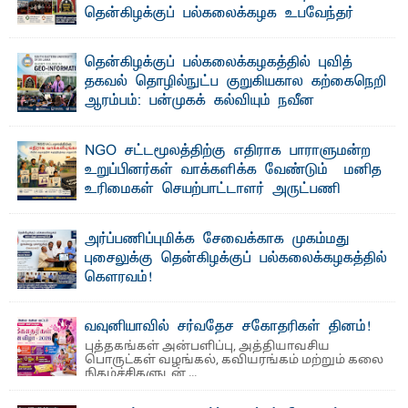
தென்கிழக்குப் பல்கலைக்கழக உபவேந்தர்
வலியுறுத்தல்
"ஒ ரு மாணவனின் அல்லது மாணவியின் கனவு என்னால்
தென்கிழக்குப் பல்கலைக்கழகத்தில் புவித்
கலைக்கப்படாது" என்ற உறுதியை ஒவ்வொரு மாணவரும் ...
தகவல் தொழில்நுட்ப குறுகியகால கற்கைநெறி
ஆரம்பம்: பன்முகக் கல்வியும் நவீன
தொழில்நுட்பமும் காலத்தின் தேவை – பீடாதிபதி
பேராசிரியர் எம். எம். பாஸில்
NGO சட்டமூலத்திற்கு எதிராக பாராளுமன்ற
தெ ன்கிழக்குப் பல்கலைக்கழகத்தின் கலை மற்றும் கலாசார
உறுப்பினர்கள் வாக்களிக்க வேண்டும் – மனித
பீடத்தின் புவியியல் துறையினால் ...
உரிமைகள் செயற்பாட்டாளர் அருட்பணி
லூக்ஜோன் வேண்டுகோள்
ஜே. எப். காமிலா பேகம்- இ லங்கை அரசாங்கம் அரசுசாரா
அர்ப்பணிப்புமிக்க சேவைக்காக முகம்மது
அமைப்புகள் (NGO) தொடர்பான புதிய சட்டமூலத்தை ...
புசைலுக்கு தென்கிழக்குப் பல்கலைக்கழகத்தில்
கௌரவம்!
தெ ன்கிழக்குப் பல்கலைக்கழகத்தின் கலை மற்றும் கலாசாரப்
பீடத்தின் கல்வி மற்றும் நிர்வாக வளர்ச்சியில் ...
வவுனியாவில் சர்வதேச சகோதரிகள் தினம்!
புத்தகங்கள் அன்பளிப்பு, அத்தியாவசிய
பொருட்கள் வழங்கல், கவியரங்கம் மற்றும் கலை
நிகழ்ச்சிகளுடன் ...