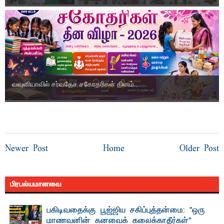
வவுனியாவில் சர்வதேச சகோதரிகள் தினம்...
Newer Post
Home
Older Post
பிரபல்யமானவை
பகிடிவதைக்கு பூஜ்ஜிய சகிப்புத்தன்மை: "ஒரு
மாணவனின் கனவைக் கலைக்காதீர்கள்" –