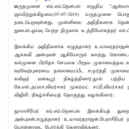
ம
ருதமுனை எம்.எம்.நௌபல் எழுதிய “ஆன்மா
எச்சரிக்கை!
ஞாயிற்றுக்கிழமை(07-07-2019) மருதமுனை 
என்னால் முடிந்த வரை கல்விக்கு உதவ என
நடைபெறவுள்ளது. முன்னிலை அதிதிகளாக தென்கி
முன்னாள் பிரதி முதல்வர் ரஹ்மத் மன்சூர்
நுபைல்,ஓய்வு பெற்ற நிருவாக உத்தியோகத்தர் எம
மாளிகைக்காட்டிற்கு நிரந்தர மாற்று மைய
.
இலக்கிய அதிதிகளாக எழுத்தாளர் உமாவரதராஜன்,பே
ஒருமித்த நடவடிக்கைக்கு முஸ்தீபு
ஆசுகவி அன்புடீன் ஆகியோரும் கலந்து கொண்டனர்
கல்முனை பிரதேச செயலக பிரதம முகாமைத்தவ உதவி
வரவேற்புரையை தலைமைப்பீட சமுர்த்தி முகாமைய
கவிஞர் டீன்கபூர் நிகழ்த்தினார்.நூல் பற்
கே.எல்.,நப்லா,விமர்சகர் முகம்மட் சப்ரி,விமர்சகர
விஜிலி. நிகழ்ச்சியைத் தொகுத்து வழங்கினார்.
நூலாசிரியர் எம்.எம்.நௌபல் இலக்கியத் த
அன்புடீன்,எழுத்தாளர் உமாவரதராஜன்,பேராசிரியர
பொன்னாடை போர்த்தி கௌரவித்தனர்.