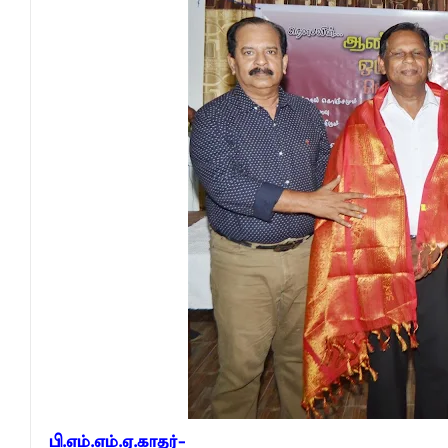
தீகவாபியில் பயிர்ச்செய்கைகள் நாசம்- அ
தென்கிழக்குப் பல்கலைக்கழகத்திற்கு மேலு
தென்கிழக்குப் பல்கலையில் மூன்று நாட்கள்
நினைவுப் பதக்கங்கள் மற்றும் சிறப்புப் பரிசு
இலங்கை அஹ்திய்யா பாடசாலைகளின் 75ஆ
தென்கிழக்குப் பல்கலைக்கழக ஊழியர் சங்கத
வியப்பில் ஆழ்த்தும் விபூதி மலை! – கதிர்கா
சாய்ந்தமருது லீடர் அஸ்ரப் வித்தியாலயத்தில்
சாய்ந்தமருது ரியல் பிளாஸ்டர் விளையாட்டுக
நிதி மோசடிகளைத் தடுப்பதற்காக மத்திய வ
பொலிஸ் சிறைக்கூடத்தை வீடியோ எடுத்த சந
பாரம்பரிய அரசியலுக்கு முற்றுப்புள்ளியா
2026 - 2027 இல் வலுவான El Niño உருவாக
பி.எம்.எம்.ஏ.காதர்-