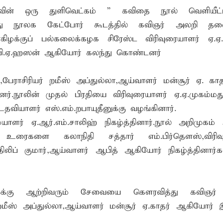
வின் ஒரு துளிவெட்கம் ” கவிதை நூல் வெளியீட்
பொது நூலக கேட்போர் கூடத்தில் கவிஞர் அலறி தல
்றும் தயாராக உள்ளேன் கல்வியின் மூலம் மாணவர்களின் எதிர்
ழக்குப் பல்கலைக்கழக சிரேஸ்ட விரிவுரையாளர் ஏ.ஏ.
்.பி.ஏ.ஹஸன் ஆகியோர் கலந்து கொண்டனர்
வாடி அமைப்பது குறித்து விசேட ஆலோசனைக் கூட்டம் : மக்களின்
ராசிரியர் றமீஸ் அப்துல்லா,ஆய்வாளர் மன்சூர் ஏ. காதர
.நூலின் முதல் பிரதியை விரிவுரையாளர் ஏ.ஏ.முகம்மத
யாளர் எஸ்.எம்.றபாயுதீனுக்கு வழங்கினார்.
ாளர் ஏ.ஆர்.எம்.சாலிஹ் நிகழ்த்தினார்.நூல் அறிமுக
றிய உரைகளை கலாநிதி சத்தார் எம்.பிர்தௌஸ்,விரிவ
் திலிப் குமார்,ஆய்வாளர் ஆபித் ஆகியோர் நிகழ்த்தினார்க
ுறைக்கு ஆற்றிவரும் சேவையை கௌரவித்து கவிஞர்
் றமீஸ் அப்துல்லா,ஆய்வாளர் மன்சூர் ஏ.காதர் ஆகியோர்