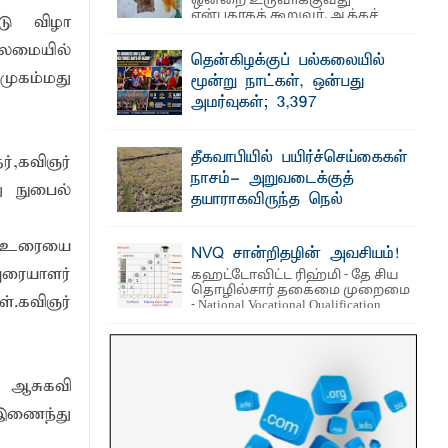
ஒன்றை உருவாக்குவது
என்பதாகக் கூறுவர். ஆக்கச்
டு விழா
சிந்தனை ...
ைமையில்
தென்கிழக்குப் பல்கலையில்
காலம் உள்ளது - கல்முனை மாநகரசபை
முகம்மது
மூன்று நாட்கள், ஒன்பது
அமர்வுகள்; 3,397
பட்டதாரிகளுக்கு பட்டங்கள் –
 நீண்டகால தேவைக்கு தீர்வு காண
சிறந்த மாணவர்களுக்கு
தீகவாபியில் பயிர்ச்செய்கைகள்
்,கவிஞர்
தங்கப்பதக்கங்கள், நினைவுப் பதக்கங்கள்
நாசம்- அறுவடைக்குத்
மற்றும் சிறப்புப் பரிசுகள்
ு நுபைல்
தயாராகவிருந்த நெல்
எம்.வை. அமீர்- ஒ லுவிலில் அமைந்துள்ள
வயல்களை துவம்சம் செய்த
தென்கிழக்குப் பல்கலைக்கழகத்தின்
18ஆவது பொதுப் பட்டமளிப்பு விழா ...
காட்டு யானைகள்
ம் உரையை
NVQ சான்றிதழின் அவசியம்!
பாறுக் ஷிஹான்- அ ம்பாறை மாவட்டத்தின்
ுரையாளர்
கஹட்டோவிட்ட ரிஹ்மி - தே சிய
தீகவாபி பிரதேசத்தில் அறுவடைக்குத்
தொழில்சார் தகைமை முறைமை
தயாரான நிலையில் காணப்பட்ட பல ...
ள்.கவிஞர்
- National Vocational Qualification
(NVQ) ...
 ஆசுகவி
 இணைந்து