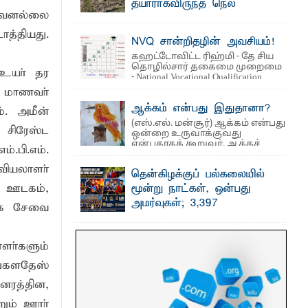
தயாராகவிருந்த நெல்
மாவனல்லை
வயல்களை துவம்சம் செய்த
 உணவுகள் கைப்பற்றப்பட்டுக் அழிப்பு
காட்டு யானைகள்
த்தியது.
NVQ சான்றிதழின் அவசியம்!
 நீண்டகால தேவைக்கு தீர்வு காண
பாறுக் ஷிஹான்- அ ம்பாறை மாவட்டத்தின்
கஹட்டோவிட்ட ரிஹ்மி - தே சிய
தீகவாபி பிரதேசத்தில் அறுவடைக்குத்
தொழில்சார் தகைமை முறைமை
தயாரான நிலையில் காணப்பட்ட பல ...
 உயா் தர
- National Vocational Qualification
(NVQ) ...
 மாணவா்
ஆக்கம் என்பது இதுதானா?
். அமீன்
(எஸ்.எல். மன்சூர்) ஆக்கம் என்பது
சிரேஸ்ட
ஒன்றை உருவாக்குவது
என்பதாகக் கூறுவர். ஆக்கச்
.பி.எம்.
சிந்தனை ...
வியலாளா்
தென்கிழக்குப் பல்கலையில்
் ஊடகம்,
மூன்று நாட்கள், ஒன்பது
அமர்வுகள்; 3,397
முக சேவை
பட்டதாரிகளுக்கு பட்டங்கள் –
சிறந்த மாணவர்களுக்கு
ா்களும்
தங்கப்பதக்கங்கள், நினைவுப் பதக்கங்கள்
மற்றும் சிறப்புப் பரிசுகள்
ங்களதேஸ்
எம்.வை. அமீர்- ஒ லுவிலில் அமைந்துள்ள
னரத்தின,
தென்கிழக்குப் பல்கலைக்கழகத்தின்
18ஆவது பொதுப் பட்டமளிப்பு விழா ...
றும் ஊாா்