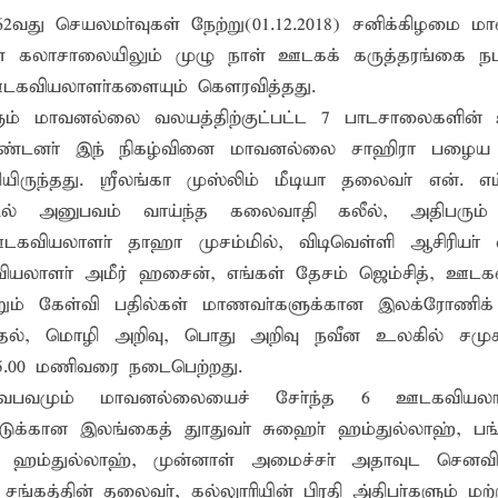
் 62வது செயலமா்வுகள் நேற்று(01.12.2018) சனிக்கிழமை 
்கு எதிராகச் சட்ட நடவடிக்கை! மனித நுகர்வுக்குப் பொருத்தமற்ற
கள் கலாசாலையிலும் முழு நாள் ஊடகக் கருத்தரங்கை நடா
வாடி அமைப்பது குறித்து விசேட ஆலோசனைக் கூட்டம் : மக்களின்
டகவியலாளா்களையும் கௌரவித்தது.
ும் மாவனல்லை வலயத்திற்குட்பட்ட 7 பாடசாலைகளின்
ொண்டனா் இந் நிகழ்வினை மாவனல்லை சாஹிரா பழைய
ுந்தது. ஸ்ரீலங்கா முஸ்லிம் மீடியா தலைவா் என். எம
ில் அனுபவம் வாய்ந்த கலைவாதி கலீல், அதிபரும் 
டகவியலாளா் தாஹா முசம்மில், விடிவெள்ளி ஆசிரியா் எம்
யலாளா் அமீர் ஹசைன், எங்கள் தேசம் ஜெம்சித், ஊடக
ற்றும் கேள்வி பதில்கள் மாணவா்களுக்கான இலக்ரோணிக
எழுதுதல், மொழி அறிவு, பொது அறிவு நவீன உலகில் ச
05.00 மணிவரை நடைபெற்றது.
 வைபவமும் மாவனல்லையைச் சோ்ந்த 6 ஊடகவியலாள
ாட்டுக்கான இலங்கைத் துாதுவா் சுஹைா் ஹம்துல்லாஹ், ப
சா ஹம்துல்லாஹ், முன்னாள் அமைச்சா் அதாவுட செனவி
கத்தின் தலைவா், கல்லுாாியின் பிரதி அ்திபா்களும் மற்