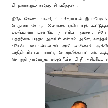
பிரமுகா்களும் கலந்து சிறப்பித்தனா்.
இதே வேளை சாஹிராக் கல்லுாாியல் இடம்பெறும் 
பெருமை சோ்த்த இலங்கை ஒலிபரப்புக் கூட்டுத
பணிப்பாளா் மா்ஹூம் நுாரணியா ஹசன், சிர
பத்திரிகை பிரதம ஆசிரியா் என்.எம் அமீன், வசந்தம்
சிரேஸ்ட ஊடகவியலாளா் அமீா் ஹூசைன் ஆகியோ
அதிதிகளினால் பாராட்டி கௌரவிக்கப்பட்டனா். அத்த
தொகுதி நுால்களும் கல்லுாாியின் பிரதி அதிபரிடம் 