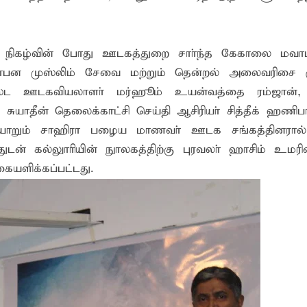
நிகழ்வின் போது ஊடகத்துறை சாா்ந்த கேகாலை மவாட்ட
்தாபன முஸ்லிம் சேவை மற்றும் தென்றல் அலைவரிசை 
ேஸ்ட ஊடகவியலாளா் மர்ஹூம் உயன்வத்தை ரம்ஜான்
 சுயாதீன் தெலைக்காட்சி செய்தி ஆசிரியா் சித்தீக் ஹணிபா
றும் சாஹிரா பழைய மாணவா் ஊடக சங்கத்தினரால் ப
ுடன் கல்லுாாியின் நுாலகத்திற்கு புரவலா் ஹாசிம் உமர
கையளிக்கப்பட்டது.