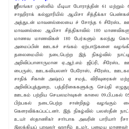
ஸ்ரீ
லங்கா முஸ்லிம் மீடியா போராத்தின் 61 மற்றும
சுகாதார விதிமுறைகளை மீறிய வியாபாரிகளுக
சாஹிராக் கல்லுாரியில் ஆயிசா சித்தீக்கா பெண்
மாளிகைக்காட்டிற்கு நிரந்தர மாற்று மைய
அத்துடன் மாவனல்லையை ச் சோந்த 6 சிரேஸ்ட ஊ
ஒருமித்த நடவடிக்கைக்கு முஸ்தீபு
மாவனல்லை ஆயிசா சித்திகாவில் 180 மாணவிகள
வவுனியாவில் சர்வதேச சகோதரிகள் தினம்!
மாணவ மாணவிகள் 180 பேர்களும் கலந்து க
அமைப்பின் ஊடகச் சங்கம் ஏற்பாடுகளை வழங்கியிர
தலைமையில் நடைபெற்ற இந் நிகழ்வில் நாட்ட
அறிவிப்பாளாருமான ஏ.ஆர்.எம் ஜிப்ரி, சிரேஸ்ட ஊ
பைருஸ், ஊடகவியலளா் பேரோஸ், சிரேஸ்ட ஊடகவி
சாதிக் சிகான் அஷ்ரப் ஏ சமத், விரிவுரைகள் ம
அறிவிப்புத்துறை, பத்திரிகைகளுக்கு செய்தி 
ஊடகம் பற்றிய செயலமா்வுகள் காலை 09.பி.பகல் 
பிற்பகல் நடைபெற்ற சான்றிதழ் வழங்கும்
கௌரவிக்கப்பட்டனா். இந் நிகழ்வில் பலஸ்தீன் ந
உயா் ஸ்தாணிகா் சாா்பாக அவரின் பாரியாா் ரீ
இலக்கியப் புரவலா் ஹாசீம் உமா், பழைய மாணவா் சங்