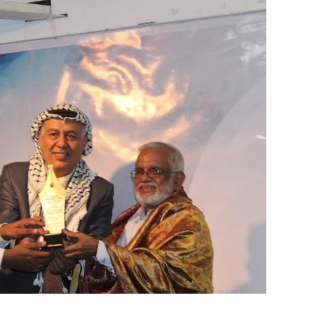
ம் ஓர் பெருமை
, ஒன்பது அமர்வுகள்; 3,397 பட்டதாரிகளுக்கு பட்டங்கள் – சிறந்த 
கள்
வது ஆண்டு பவள விழா ஏற்பாடுகள் தொடர்பாக அம்பாறை மாவட
்தின் புதிய செயலாளராக நாபி எம். முஸ்னி பதவியேற்பு
மத்தின் மறைந்திருக்கும் அதிசயம்
 சுற்றாடல் சார் செயற்பாட்டு முகாம்
் கழகத்தின் ரீஜென்சி டி20 பிளாஸ்ட் கிரிக்கெட் சுற்றுப்போட்டி 
ங்கி – பொலிஸார் இணைந்து அம்பாறையில் விசேட விழிப்புணர்வு
்தேக நபருக்கு சரீரப் பிணை-கல்முனை நீதிவான் நீதிமன்றம் உத்
? இடதுசாரிக் கொள்கையை நோக்கி வடகிழக்கு மக்கள்
ிறது: இலங்கை - இந்தியாவுக்கு வறட்சி, வெள்ளம் மற்றும் பரு