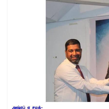
தென்கிழக்குப் பல்கலைக்கழகத்திற்கு மேலு
தென்கிழக்குப் பல்கலையில் மூன்று நாட்கள்
நினைவுப் பதக்கங்கள் மற்றும் சிறப்புப் பரிசு
இலங்கை அஹ்திய்யா பாடசாலைகளின் 75ஆ
தென்கிழக்குப் பல்கலைக்கழக ஊழியர் சங்கத
வியப்பில் ஆழ்த்தும் விபூதி மலை! – கதிர்கா
சாய்ந்தமருது லீடர் அஸ்ரப் வித்தியாலயத்தில்
சாய்ந்தமருது ரியல் பிளாஸ்டர் விளையாட்டுக
நிதி மோசடிகளைத் தடுப்பதற்காக மத்திய வ
பொலிஸ் சிறைக்கூடத்தை வீடியோ எடுத்த சந
பாரம்பரிய அரசியலுக்கு முற்றுப்புள்ளியா
2026 - 2027 இல் வலுவான El Niño உருவாக
எச்சரிக்கை!
அஷ்ரப் ஏ சமத்-