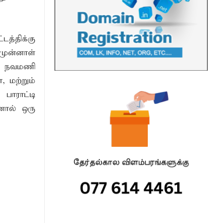
த்திக்கு
முன்னாள்
, நவமணி
, மற்றும்
ாராட்டி
ினால் ஒரு