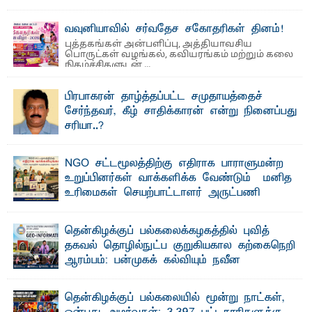
தெ ன்கிழக்குப் பல்கலைக்கழகத்தின் நிர்வாக பிரிவிலும்
பிரயோக விஞ்ஞான பீடத்திலும் 15 ஆண்டுகள் ...
வவுனியாவில் சர்வதேச சகோதரிகள் தினம்!
புத்தகங்கள் அன்பளிப்பு, அத்தியாவசிய
பொருட்கள் வழங்கல், கவியரங்கம் மற்றும் கலை
நிகழ்ச்சிகளுடன் ...
பிரபாகரன் தாழ்த்தப்பட்ட சமுதாயத்தைச்
சேர்ந்தவர், கீழ் சாதிக்காரன் என்று நினைப்பது
சரியா..?
விடுதலைப் புலிகளின் தலைவர் பிரபாகரன் அவர்கள்
வெள்ளாளரல்லாதவர் என்பதால் அவர் தாழ்த்தப்பட்ட ...
NGO சட்டமூலத்திற்கு எதிராக பாராளுமன்ற
உறுப்பினர்கள் வாக்களிக்க வேண்டும் – மனித
உரிமைகள் செயற்பாட்டாளர் அருட்பணி
லூக்ஜோன் வேண்டுகோள்
ஜே. எப். காமிலா பேகம்- இ லங்கை அரசாங்கம் அரசுசாரா
தென்கிழக்குப் பல்கலைக்கழகத்தில் புவித்
அமைப்புகள் (NGO) தொடர்பான புதிய சட்டமூலத்தை ...
தகவல் தொழில்நுட்ப குறுகியகால கற்கைநெறி
ஆரம்பம்: பன்முகக் கல்வியும் நவீன
தொழில்நுட்பமும் காலத்தின் தேவை – பீடாதிபதி
பேராசிரியர் எம். எம். பாஸில்
தென்கிழக்குப் பல்கலையில் மூன்று நாட்கள்,
தெ ன்கிழக்குப் பல்கலைக்கழகத்தின் கலை மற்றும் கலாசார