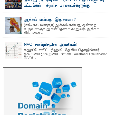
ஒன்பது அமர்வுகள்; 3,397 பட்டதாரிகளுக்கு
பீடத்தின் புவியியல் துறையினால் ...
பட்டங்கள் – சிறந்த மாணவர்களுக்கு
தங்கப்பதக்கங்கள், நினைவுப் பதக்கங்கள்
மற்றும் சிறப்புப் பரிசுகள்
ஆக்கம் என்பது இதுதானா?
எம்.வை. அமீர்- ஒ லுவிலில் அமைந்துள்ள தென்கிழக்குப்
(எஸ்.எல். மன்சூர்) ஆக்கம் என்பது ஒன்றை
பல்கலைக்கழகத்தின் 18ஆவது பொதுப் பட்டமளிப்பு விழா ...
உருவாக்குவது என்பதாகக் கூறுவர். ஆக்கச்
சிந்தனை ...
NVQ சான்றிதழின் அவசியம்!
கஹட்டோவிட்ட ரிஹ்மி - தே சிய தொழில்சார்
தகைமை முறைமை - National Vocational Qualification
(NVQ) ...