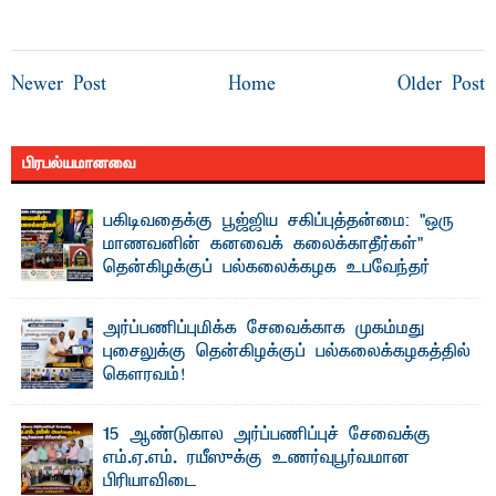
Newer Post
Home
Older Post
பிரபல்யமானவை
பகிடிவதைக்கு பூஜ்ஜிய சகிப்புத்தன்மை: "ஒரு
மாணவனின் கனவைக் கலைக்காதீர்கள்" –
தென்கிழக்குப் பல்கலைக்கழக உபவேந்தர்
வலியுறுத்தல்
"ஒ ரு மாணவனின் அல்லது மாணவியின் கனவு என்னால்
அர்ப்பணிப்புமிக்க சேவைக்காக முகம்மது
கலைக்கப்படாது" என்ற உறுதியை ஒவ்வொரு மாணவரும் ...
புசைலுக்கு தென்கிழக்குப் பல்கலைக்கழகத்தில்
கௌரவம்!
தெ ன்கிழக்குப் பல்கலைக்கழகத்தின் கலை மற்றும் கலாசாரப்
பீடத்தின் கல்வி மற்றும் நிர்வாக வளர்ச்சியில் ...
15 ஆண்டுகால அர்ப்பணிப்புச் சேவைக்கு
எம்.ஏ.எம். ரயீஸுக்கு உணர்வுபூர்வமான
பிரியாவிடை